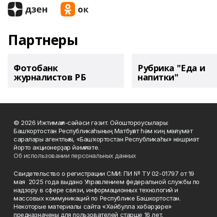
Партнеры
Фотобанк
Рубрика "Еда и
журналистов РБ
напитки"
© 2026 Ижтимағи-сәйәси гәзит. Ойоштороусылары:
Башҡортостан Республикаһының Матбуғат һәм киң мәғлүмәт
саралары агентлығы, «Башҡортостан Республикаһы» нәшриәт
йорто акционерҙар йәмғиәте.
Об использовании персональных данных
Свидетельство о регистрации СМИ: ПИ № ТУ 02-01797 от 19
мая 2025 года выдано Управлением федеральной службы по
надзору в сфере связи, информационных технологий и
массовых коммуникаций по Республике Башкортостан.
Некоторые материалы сайта «Хәйбулла хәбәрҙәре»
предназначены для пользователей старше 16 лет.