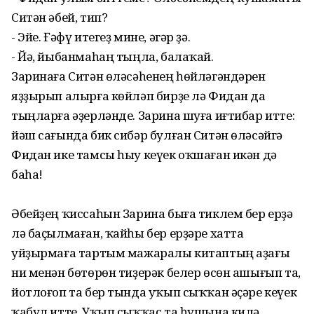
Ситән әбей, тип?
- Эйе. Ғәфү итегеҙ мине, әгәр ҙә.
- Йә, йыбанмаһаң тыңла, балаҡай.
Заринаға Ситән өләсәһенең һөйләгәндәрен
яҙҙырып алырға көйләп бирҙе лә Фидан да
тыңларға әҙерләнде. Зарина шуға иғтибар итте:
йәш сағында бик сибәр булған Ситән өләсәйгә
Фидан ике тамсы һыу кеүек оҡшаған икән дә
баһа!
Әбейҙең ҡиссаһын Зарина быға тиклем бер ерҙә
лә баҫылмаған, ҡайһы бер ерҙәре хатта
уйҙырмаға тартым мажаралы китаптың аҙағы
ни менән бөтөрөн тиҙерәк белер өсөн ашығып та,
йотлоғоп та бер тында уҡып сыҡҡан әҫәре кеүек
ҡабул итте. Уҡып сыҡҡас та һушына килә