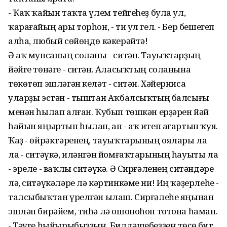
- Ҡаҡ ҡайын таҡта үлем тейгеһеҙ була ул,
ҡарағайың ары торһон, - ти ул гел. - Бер бешегеп
алһа, любый сөйөңдө кәкерәйтә!
Ә аҡ мунсаның соланы - ситән. Тауыҡтарҙың
йәйге төнәге - ситән. Аласыҡтың соланына
төкөтөп эшләгән келәт - ситән. Хәйерниса
уларҙы эстән - тыштан Аҡбалсыҡтың балсығы
менән һылап алған. Ҡубып төшкән ерҙәрен йәй
һайын яңыртып һылап, ап - аҡ итеп ағартып ҡуя.
Ҡаҙ - өйрәктәренең, тауыҡтарының оялары ла
ла - ситәүкә, иләнгән йомғаҡтарының һауыты ла
- эреле - ваҡлы ситәүкә. Ә Сирғәленең ситәндәре
лә, ситәүкәләре лә кәртинкәме ни! Иң ҡәҙерлеһе -
талсыбыҡтан үрелгән ылаш. Сирғәлеһе яңынан
эшләп бирәйем, тиһә лә ошоноһон тотона һаман.
- Тәүге һыйырыбыҙҙың, Билдәшебеҙҙең төҫө бит