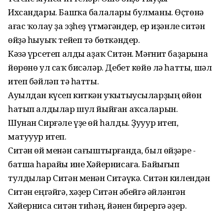
Ихсандары. Башҡа балалары булманы. Өҫтөнә
ағас ҡолау ҙа эҙһеҙ үтмәгәндер, ер иҙәнле ситән
өйҙә һыуыҡ тейеп тә бөткәндер.
Кәзә үрсетеп алды аҙаҡ Ситән. Мәғнит баҙарына
йөрөнө ул саҡ бисәләр. Дебет көйө лә һатты, шәл
итеп бәйләп тә һатты.
Ауылдан күсеп киткән уҡытыусыларҙың өйөн
һатып алдылар шул йыйған аҡсаларын.
Шунан Сирғәле үҙе өй һалды. Ҙууур итеп,
матууур итеп.
Ситән өй менән сағыштырғанда, был өйҙәре -
батша һарайы ине Хәйернисаға. Байығып
тулдылар Ситән менән Ситәүкә. Ситән килендән
Ситән еңгәйгә, хәҙер Ситән әбейгә әйләнгән
Хәйерниса ситән тиһәң, йәнен бирергә әҙер.