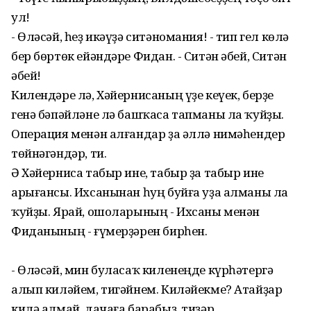
ул!
- Өләсәй, һеҙ икәүҙә ситәномания! - тип гел көлә
бер бөртөк ейәндәре Фидан. - Ситән әбей, Ситән
әбей!
Килендәре лә, Хәйернисаның үҙе кеүек, берҙе
генә бәпәйләне лә башҡаса тапманы ла ҡуйҙы.
Операция менән алғандар ҙа әллә нимәһендер
төйнәгәндәр, ти.
Ә Хәйерниса табыр ине, табыр ҙа табыр ине
арығансы. Ихсанынан һуң буйға уҙа алманы ла
ҡуйҙы. Ярай, ошоларының - Ихсаны менән
Фиданының - ғүмерҙәрен бирһен.
- Өләсәй, мин буласаҡ киленеңде күрһәтергә
алып киләйем, тигәйнем. Киләйекме? Атайҙар
килә алмай, дачаға барабыҙ, тиҙәр.