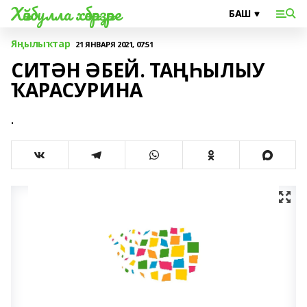
Хәйбулла хәбәрҙәре
Яңылыҡтар
21 ЯНВАРЯ 2021, 07:51
СИТӘН ӘБЕЙ. ТАҢҺЫЛЫУ
ҠАРАСУРИНА
.