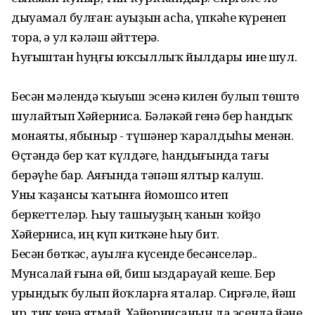
дыуамал булған: ауыҙын асһа, үпкәһе күренеп
тора, ә ул кәләш әйттерә.
Һуғыштан һуңғы юҡсыллыҡ йылдары ине шул.
Бесән мәлендә ҡыуыш эсенә килен булып төштө
шулайтып Хәйерниса. Бәләкәй генә бер һандыҡ
монаяты, ябыныр - түшәнер ҡаралдыһы менән.
Өҫтәндә бер ҡат күлдәге, һандығында тағы
берәүһе бар. Аяғында тәпәш ялтыр калуш.
Уны ҡаҙансы ҡатынға йомошсо итеп
беркеттеләр. Һыу ташыуҙың ҡанын ҡойҙо
Хәйерниса, иң күп киткәне һыу бит.
Бесән бөткәс, ауылға күсенде бесәнселәр..
Мунсалай ғына өй, биш ыздарауай кеше. Бер
урындыҡ булып йоҡларға яталар. Сирғәле, йәш
ир, тик кенә ятмай, Хәйернисаның да эсендә йәне