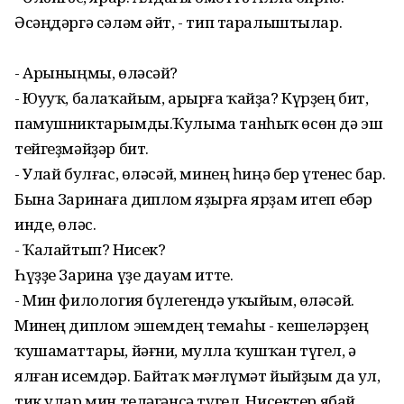
Әсәңдәргә сәләм әйт, - тип таралыштылар.
- Арыныңмы, өләсәй?
- Юууҡ, балаҡайым, арырға ҡайҙа? Күрҙең бит,
памушниктарымды.Ҡулыма танһыҡ өсөн дә эш
тейгеҙмәйҙәр бит.
- Улай булғас, өләсәй, минең һиңә бер үтенес бар.
Бына Заринаға диплом яҙырға ярҙам итеп ебәр
инде, өләс.
- Ҡалайтып? Нисек?
Һүҙҙе Зарина үҙе дауам итте.
- Мин филология бүлегендә уҡыйым, өләсәй.
Минең диплом эшемдең темаһы - кешеләрҙең
ҡушаматтары, йәғни, мулла ҡушҡан түгел, ә
ялған исемдәр. Байтаҡ мәғлүмәт йыйҙым да ул,
тик улар мин теләгәнсә түгел. Нисектер ябай,