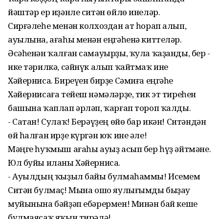
йәштәр ер иҙәнле ситән өйлө инеләр.
Сирғәлеһе менән колхоздан ат һорап алып,
ауылына, ағаһы менән еңгәһенә киттеләр.
Әсәһенән ҡалған самауырҙы, ҡула ҡаҙанды, бер -
ике тәрилкә, сәйнүк алып ҡайтмаҡ ине
Хәйерниса. Биреүен бирҙе Сәмиға еңгәһе
Хәйернисаға тейеш нәмәләрҙе, тик эт тиреһен
башына ҡаплап әрләп, ҡарғап тороп ҡалды.
- Сатан! Сулаҡ! Берәүҙең өйө бар икән! Ситәндән
өй һалған ирҙе күргән юҡ ине әле!
Мәңге һуҡмыш ағаһы ауыҙ асып бер һүҙ әйтмәне.
Юл буйы иланы Хәйерниса.
- Ауылдың ҡыҙыл байы булмаһаммы! Исемем
Ситән булмаҫ! Мына ошо яулығымды быҙау
муйынына бәйҙәп ебәрермен! Минән бай кеше
булмаясаҡ яҡын тирәлә!