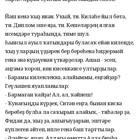
Йәш кенә ҡыҙ икән. Уҡый, ти. Киләһе йыл бөтә,
ти. Диплом эше яҙа, ти. Кешеләрҙең ялған
исемдәре тураһында, тиме шул.
Һынсыл ауыл ҡатындары буласаҡ ейән киленде,
ҡыҙ уларҙың үҙҙәрен бер береһенә һиҙҙермәй
генә энә күҙәүенән үткәрҙеләр. Ашап - эсеп,
әңгәмә ҡороп, көн кисеккәнсе ултырҙылар.
- Барамы киленлеккә, алайыммы, еңгәйҙәр?
Геүләшеп яуапланылар:
- Бармаған ҡайҙа! Ал, ал, ҡәйнеш!
- Ҡунағыңды күрҙек, Ситән еңгә, бынан кискә
беребеҙ булһа ла саҡырып алайыҡ, - тиһәләр ҙә,
Фидан да, ҡыҙ ҙа, ашығыуҙарын, эштәре
күплеген әйтеп, ипле генә баш тарттылар.
- Әләйгәс, ярар. Алдағы өмөттә Алла бирһә.