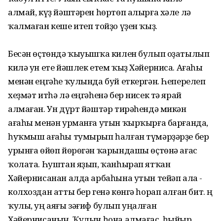
алмай, күҙ йәштәрен һөртөп алырға хәле лә
ҡалмаған кеше итеп тойҙо үҙен ҡыҙ.
Бесән өҫтөндә ҡыуышҡа килен булып оҙатылып
килә ун ете йәшлек етем ҡыҙ Хәйерниса. Ағаһы
менән еңгәһе ҡулында буй еткергән. Һеперелеп
хеҙмәт итһә лә еңгәһенә бер нисек тә ярай
алмаған. Ун дүрт йәштәр тирәһендә микән
ағаһы менән урманға утын ҡырҡырға барғанда,
һуҡмыш ағаһы тумырып һалған түмәрҙәрҙе бер
урынға өйөп йөрөгән ҡарындашы өҫтөнә ағас
ҡолата. Һуштан яҙып, ҡанһырап ятҡан
Хәйернисанан алда арбаһына утын тейәп ала -
колхоздан атты бер генә көнгә һорап алған бит. Үң
ҡулы, уң аяғы зәғиф булып уңалған
Хәйернисаның. Ҡулын һона алмағас, һыйыр