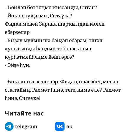
- Һөйләп бөттөңмө ҡиссаңды, Ситән?
- Йоҡоң туйҙымы, Ситәүкә?
Фидан менән Зарина шарҡылдап көлөп
ебәрҙеләр.
- Быҙау муйынына бәйҙәп ебәрәм, тигән
яулығыңды һандыҡ төбөнән алып
күрһәтмәйһеңме йәштәргә?
- Әйҙә һуң.
- Һоҡланғыс кешеләр, Фидан, өләсәйең менән
олатайың. Рәхмәт һиңә, теге, нимә әле? Рәхмәт
һиңә, Ситәүкә!
Читайте нас