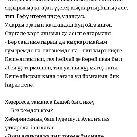
яҙҙырығыҙ ҙа, аҙаҡ үҙегеҙ ҡыҫҡартырһығыҙ әле,
тип. Ғәфү итегеҙ инде, уландар.
Уларҙы оҙатып ҡалғандан һуң өйгә ингән
Сирғәле ҡарт ауыҙын да асып өлгәрмәне:
- Бер сантиметырын да ҡыҫҡартмайым
ғүмеремде лә, ситәнемде лә, - тип ҡырт киҫте.
Кеше ялҡытып, гел һөйләй ҙә йөрөй икән был
әбей үҙ тормошон, тип уйлай күрмәгеҙ тағы.
Кеше айырып ҡына тағата ул йомғағын, бик
һирәк кенә.
Хәҙергесә, заманса йәшәй был икәү.
— Беҙ кемдән кәм?
Хәйернисаның баш һүҙе шул. Ауылға газ
үткәрелә башлағас:
- Әҙәм аҙағына ҡалып тормаҫбыҙ инде.