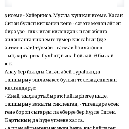
Үҙ исеме - Хәйерниса. Мулла ҡушҡан исеме. Ҡасан
Ситән булып киткәнен көнө - сәғәте менән әйтеп
бирә үҙе. Тик Ситән килендән Ситән әбейгә
әйләнгәнгә тиклемге ғүмер ҡиссаһын (үҙе
әйтмешләй) түкмәй - сәсмәй һөйләгәнен
тыңларға риза булһаң ғына һөйләй. Ә былай -
юҡ.
Анау бер йылды Ситән әбей тураһында
тапшырыу эшләмәксе булып телевидениенан
килгәндәрҙе:
- Инәй, ҡыҫҡартыбыраҡ һөйләрһегеҙ инде,
тапшырыу ваҡыты сикләнгән, - тигәндәре өсөн
генә бороп сығарҙы ла ебәрҙе бер һүҙле Ситән.
Ҡартының да һүҙе үтмәне хатта.
- Алдан әйтмәгенмен икән һеҙгә, вис һөйләтеп