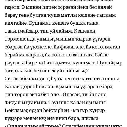
ғәҙәти. Ә минең һирәк осраған йәки бөтөнләй
берәү генә булған ҡушаматлы кешене тапҡым
килгәйне. Ҡушамат кешегә бушҡа ғына
тағылмайҙыр, тип уйлайым. Кешенең
тормошонда уның яҙмышын ҡырҡа үҙгәреп
ебәргән йә үкенесле, йә фажиғәле, йә көтөлмәгән
берәй мажараға, йә көлкөлө ваҡиғаға бәйле
рәүештә бирелә бит ғәҙәттә, ҡушамат. Шулайҙыр
бит, өләсәй, һеҙ нисек уйлайһығыҙ?
Ситән әбей ҡыҙҙың һүҙҙәрен иҫе китеп тыңланы.
Ҡалай дөрөҫ һөйләй. Яҙмышты үҙгәреп ебәрә,
тип тороп әйтә бит әле... Өләсәй, ти бит әле
Фидан ыңғайына. Тауышы ҡалай яҙымлы.
Һөйләмәҫ ерҙән һөйләрһең - матур ҡуңыр
күҙҙәре менән күҙеңә инеп бара, шилма.
- Фидан улым әйттеме? Өләсәйемдең ҡушаматы