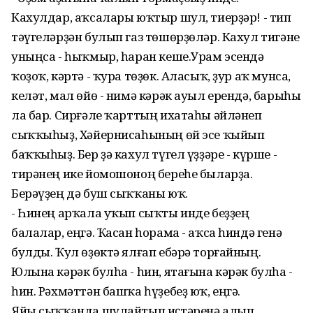
Кахулдар, аҡсалары юҡтыр шул, тиерҙәр! - тип
тәүгеләрҙән булып газ төшөрҙөләр. Кахул тигәне
уныңса - һыҡмыр, һаран кеше.Урам эсендә
ҡоҙоҡ, кәртә - ҡура төҙөк. Аласыҡ, ҙур аҡ мунса,
келәт, мал өйө - нимә кәрәк ауыл ерендә, барыһы
ла бар. Сирғәле ҡарттың ихатаһы әйләнеп
сыҡҡыһыҙ, Хәйернисаһының өй эсе ҡыйып
баҡҡыһыҙ. Бер ҙә кахул түгел үҙҙәре - күрше -
тирәнең ике йомошоноң береһе быларҙа.
Берәүҙең дә буш сыҡҡаны юҡ.
- Һинең арҡала уҡып сыҡты инде беҙҙең
балалар, еңгә. Ҡасан һорама - аҡса һиндә генә
булды. Ҡул өҙөктә ялғап ебәрә торғайның.
Юлына кәрәк булһа - һин, ятағына кәрәк булһа -
һин. Рәхмәттән башҡа һүҙебеҙ юҡ, еңгә.
Яйы сыҡҡанда шулайтып иҫтәренә алып