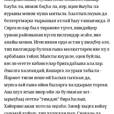
һауһа ла, икмәк баҫһа ла, кер, иҙән йыуһа ла
яурыны менән ҡуша ынтыла. Һылтыҡлауын да
белгертмәҫкә тырышып атлай һыу ташығанда. Ә
Сирғәлеләр был тирәнеке түгел, ниндәйҙер
урман районынан күсеп килгәндәр әсәһе, ике
апайы менән. Иген иккән ерҙә астан үлмәҫбеҙ әле,
тип килгәндәр булған ғына мөлкәттәрен ике ҡул
арбаһына тейәп. Мыҡты кәүҙәле, оҙон буйлы,
көслө егетте кәбәнселәр бригадаһына алалар.
Әмәлгә ҡалғандай, йәшәргә лә урын табыла -
Йәрмәт тигән кеше өй һалып сыҡҡан да,
мунсалай ғына өйөн быларға ҡалдырып торған.
Ана шул ятып инер өйө лә булмаған зат -
ырыуһыҙ егеткә "тимдәп" бирә һалып,
Хәйернисанан ҡотола еңгәһе. Зәғиф ҡыҙға кейәү
сыҡмай ҡуйыр, тип ҡурҡҡандыр. Сирғәле лә