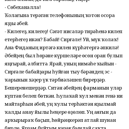
- Сөбеханалла!
Ҡолағына терәгән телефонының ҡотон осора
яҙҙы әбей.
- Килегеҙ, килегеҙ! Сәғәт нисәләр тирәһенә килеп
етерһегеҙ икән? Бабай! Сирғәле! Уй, мүк ҡолаҡ!
Ана Фиданың иртәгә килен күрһәтергә әпкилә!
Әбейҙең был һөрәне күршеләре өсөн оран булып
яңғырай, әлбиттә. Ярай, уның нимәһе ҡыйын -
Сирғәле бабайҙары һуйған тыу бәрәндең эс -
ҡарынын хәҙер үк тәрбиәләшеп бирерҙәр.
Бешеренешерҙәр. Ситән әбейҙең фарманын улар
күптән белеп бөткән. Һулаҡай ҡул менән генә ни
майтарһын әбей, уң ҡулы терһәктән яҙылмай
ҡалды анау йылы һеңере өҙөлөп. Уң аяғын да
арҡырыраҡ баҫып, һөйрәңкерәп атлай шунан
бирле. Ярҙам буйтым кәрәк бындай саҡта.