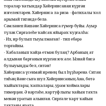
торалар ҡатындар Хәйернисанан күргән
изгелектәрен. Хәйерниса ла риза - фатихалы ҡол
арымай тигәнде белә.
Сәмләнеп йәшәне Хәйерниса ғүмер буйы. Ауыр
түләк Сирғәлеһе ҡайсаҡ яйыраҡ ҡуҙғалһа:
- Их, ир булып тыуылмаған! - тип ебәрә
торғайны.
- Ҡабаланып ҡайҙа етмәк булаң? Арбаның ат
алдынан барғанын күргән юҡ әле. Ызнай бисә
булыуыңды бел, ситән!
Хәйерниса үсекмәй иренең был һүҙһәренә. Ситән
тиһәң йәне сыға шул Хәйернисаның Ана, бөтә
ҡыйыҡтары, ҡапҡалары, урам ҡоймалары
тимерҙән. Ә кәртәһе, картуфлығы ҡайын таҡта
менән уратып алынған. Сирғәле ҡарт ҡайын
таҡтаны ярата.