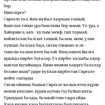
бар.
Нишләргә?
Сирғәле тал, йәш муйыл ҡырҡып ташый,
йышлап текмә үрә башланы бер заман. Ул үрә, ә
Хәйерниса, аяҡ - ҡулым зәғиф, тип тормай,
көйәнтәләп балсыҡ ташый, һалам, әкем, үлән
ҡушып, балсыҡ баҫа, ситән текмәне эсле -
тышлы ҡалын итеп һылай. Икәүләшеп йылға
ярында кирбес һуғалар. Ул кирбес ҡалыбы хәҙер
мәктәп музейында. Нимә икәнен хәҙерге балалар
беләме икән? Үҙҙәре һуҡҡан кирбестән Сирғәле
мейес сығарҙы.
Ситән өйөнөң башын Сирғәле ҡалын итеп күрән
менән көпләне, күрән өҫтөнә туҙ һуйып япты.
Урындыҡ һалды, бәләкәй генә тәҙрә уйҙы.
Ҡара көҙҙөң ҡара һыуыҡтары башлнғанда