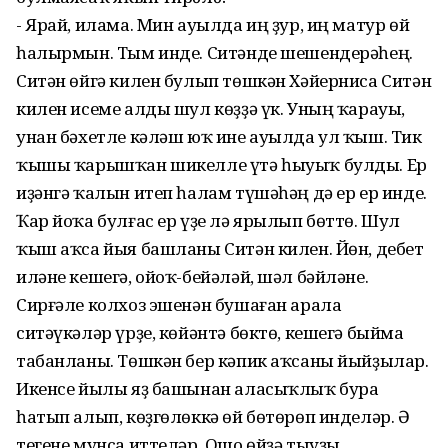
- Ярай, илама. Мин ауылда иң ҙур, иң матур өй
һалырмын. Тым инде. Ситәнде шешендерәһең.
Ситән өйгә килен булып төшкән Хәйерниса Ситән
килен исеме алды шул көҙҙә үк. Уның ҡарауы,
унан бәхетле кәләш юҡ ине ауылда ул ҡыш. Тик
ҡышы ҡарышҡан шикелле үтә һыуыҡ булды. Ер
иҙәнгә ҡалын итеп һалам түшәһәң дә ер ер инде.
Ҡар йоҡа булғас ер үҙе лә ярылып бөттө. Шул
ҡыш аҡса йыя башланы Ситән килен. Йөн, дебет
иләне кешегә, ойоҡ-бейәләй, шәл бәйләне.
Сирғәле колхоз эшенән бушаған арала
ситәүкәләр үрҙе, көйәнтә бөктө, кешегә быйма
табанланы. Төшкән бер кәпик аҡсаны йыйҙылар.
Икенсе йылы яҙ башынан аласыҡлыҡ бура
һатып алып, көҙгөлөккә өй бөтөрөп инделәр. Ә
тегене мунса иттеләр. Ошо өйҙә тыуҙы