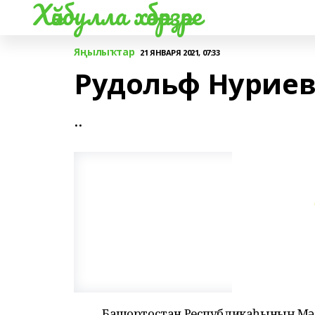
Хәйбулла хәбәрҙәре
Яңылыҡтар
21 ЯНВАРЯ 2021, 07:33
Рудольф Нуриев
..
Башҡортостан Республикаһының Мәҙ