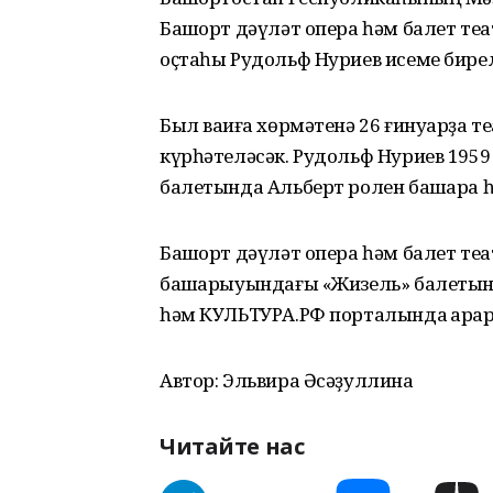
Башҡорт дәүләт опера һәм балет т
оҫтаһы Рудольф Нуриев исеме бирел
Был ваҡиға хөрмәтенә 26 ғинуарҙа 
күрһәтеләсәк. Рудольф Нуриев 1959
балетында Альберт ролен башҡара 
Башҡорт дәүләт опера һәм балет т
башҡарыуындағы «Жизель» балетын
һәм КУЛЬТУРА.РФ порталында ҡарарғ
Автор: Эльвира Әсәҙуллина
Читайте нас