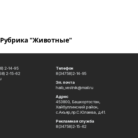
Рубрика "Животные"
8) 2-14-95
Телефон
8) 2-15-62
8(34758)2-14-95
u
Эл. почта
haib_vestnik@mail.ru
Адрес
453800, Башкортостан,
Хайбуллинский район,
с.Акъяр,пр.С.Юлаева, д.41.
Рекламная служба
8(34758)2-15-62