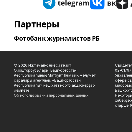
Партнеры
Фотобанк журналистов РБ
© 2026 Ижтимағи-сәйәси гәзит.
Свидетел
Ойоштороусылары: Башҡортостан
02-01797
Республикаһының Матбуғат һәм киң мәғлүмәт
Управлен
саралары агентлығы, «Башҡортостан
сфере св
Республикаһы» нәшриәт йорто акционерҙар
массовых
йәмғиәте.
Башкорто
Об использовании персональных данных
Некоторы
хәбәрҙәр
старше 16