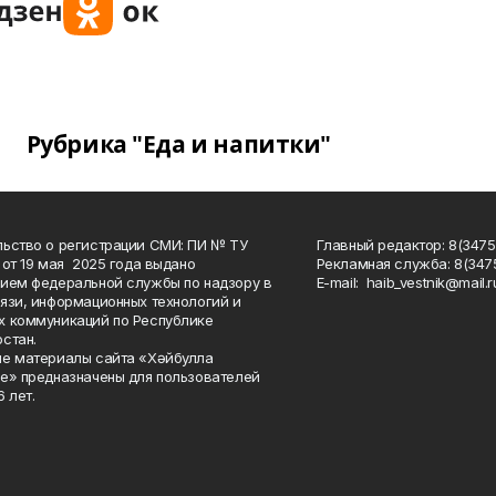
Рубрика "Еда и напитки"
ьство о регистрации СМИ: ПИ № ТУ
Главный редактор: 8(3475
 от 19 мая 2025 года выдано
Рекламная служба: 8(3475
ием федеральной службы по надзору в
Е-mаil: haib_vestnik@mail.r
язи, информационных технологий и
 коммуникаций по Республике
стан.
е материалы сайта «Хәйбулла
е» предназначены для пользователей
 лет.