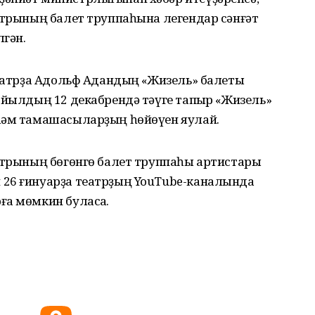
еатрының балет труппаһына легендар сәнғәт
гән.
театрҙа Адольф Адандың «Жизель» балеты
 йылдың 12 декабрендә тәүге тапҡыр «Жизель»
һәм тамашасыларҙың һөйөүен яулай.
еатрының бөгөнгө балет труппаһы артистары
 26 ғинуарҙа театрҙың YouTube-каналында
а мөмкин буласаҡ.