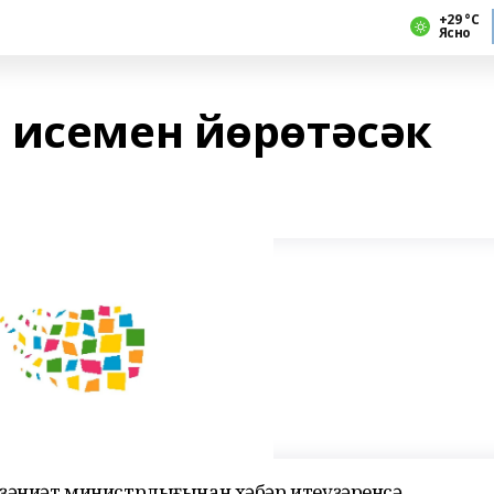
+29 °С
Ясно
 исемен йөрөтәсәк
әниәт министрлығынан хәбәр итеүҙәренсә,