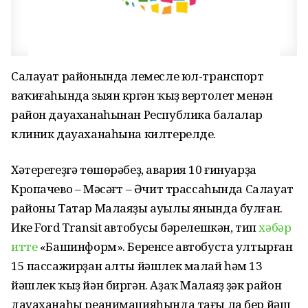
Салауат районында үлемесле юл-транспорт
ваҡиғаһында зыян күргән ҡыҙ вертолет менән
район дауаханаһынан Республика балалар
клиник дауаханаһына килтерелде.
Хәтерегеҙгә төшөрәбеҙ, авария 10 ғинуарҙа
Кропачево – Мәсәғүт – Әчит трассаһында Салауат
районы Татар Малаяҙы ауылы янында булған.
Ике Ford Transit автобусы бәрелешкән, тип
хәбәр
итте
«Башинформ». Беренсе автобуста ултырған
15 пассажирҙан алты йәшлек малай һәм 13
йәшлек ҡыҙ йән биргән. Аҙаҡ Малаяҙ үҙәк район
дауаханаһы реанимацияһында тағы ла бер йәш