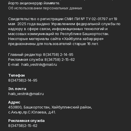
йорто акционерҙар йәмғиәте.
Об использовании персональных данных
Свидетельство о регистрации СМИ: ПИ № ТУ 02-01797 от 19
мая 2025 года выдано Управлением федеральной службы по
надзору в сфере связи, информационных технологий и
массовых коммуникаций по Республике Башкортостан.
Некоторые материалы сайта «Хәйбулла хәбәрҙәре»
предназначены для пользователей старше 16 лет.
Главный редактор: 8(34758) 2-14-95
Рекламная служба: 8(34758) 2-15-62
Е-mаil: haib_vestnik@mail.ru
Телефон
8(34758)2-14-95
Эл. почта
haib_vestnik@mail.ru
Адрес
453800, Башкортостан, Хайбуллинский район,
с.Акъяр,пр.С.Юлаева, д.41.
Рекламная служба
8(34758)2-15-62