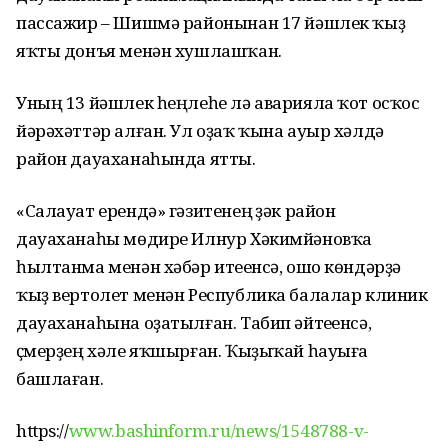
пассажир – Шишмә районынан 17 йәшлек ҡыҙ
яҡты донъя менән хушлашҡан.
Уның 13 йәшлек һеңлеһе лә аварияла ҡот осҡос
йәрәхәттәр алған. Ул оҙаҡ ҡына ауыр хәлдә
район дауаханаһында ятты.
«Салауат ерендә» гәзитенең үҙәк район
дауаханаһы мөдире Илнур Хәкимйәновҡа
һылтанма менән хәбәр итеүенсә, ошо көндәрҙә
ҡыҙ вертолет менән Республика балалар клиник
дауаханаһына оҙатылған. Табип әйтеүенсә,
үҫмерҙең хәле яҡшырған. Ҡыҙыҡай һауыға
башлаған.
https://
www.bashinform.ru/news/1548788-v-