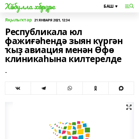
Хәйбулла хәбәрҙәре
Яңылыҡтар
21 ЯНВАРЯ 2021, 12:34
Республикала юл
фажиғәһендә зыян күргән
ҡыҙ авиация менән Өфө
клиникаһына килтерелде
-