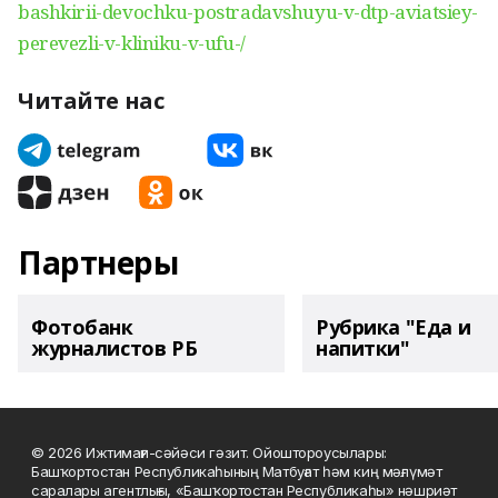
bashkirii-devochku-postradavshuyu-v-dtp-aviatsiey-
perevezli-v-kliniku-v-ufu-/
Читайте нас
Партнеры
Фотобанк
Рубрика "Еда и
журналистов РБ
напитки"
© 2026 Ижтимағи-сәйәси гәзит. Ойоштороусылары:
Башҡортостан Республикаһының Матбуғат һәм киң мәғлүмәт
саралары агентлығы, «Башҡортостан Республикаһы» нәшриәт