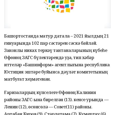
Башҡортостанда матур датала – 2021 йылдың 21
ғинуарында 102 пар сәстәрен сәскә бәйләй.
Законлы никах теркәү тантаналарының күбеһе
Өфөнөң ЗАГС бүлектәрендә уҙа, тип хәбәр
иттеләр «Башинформ» агентлығына республика
Юстиция эштәре буйынса дәүләт комитетының
матбуғат хеҙмәтенән.
Ғаризаларҙың күпселеге Өфөнөң Калинин
районы ЗАГС-ына бирелгән (13). кенсе урында —
Ленин (12), өсөнсөлә — Совет(11) районы.
Артабан Киров (9), Стәрлетамаҡ (7), Күмертау (6),