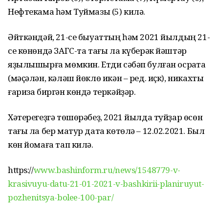
Нефтекама һәм Туймазы (5) килә.
Әйткәндәй, 21-се быуаттың һәм 2021 йылдың 21-
се көнөндә ЗАГС-та тағы ла күберәк йәштәр
яҙылышырға мөмкин. Етди сәбәп булған осраҡта
(мәҫәлән, кәләш йөклө икән – ред. иҫк), никахты
ғариза биргән көндә теркәйҙәр.
Хәтерегеҙгә төшөрәбеҙ, 2021 йылда туйҙар өсөн
тағы ла бер матур дата көтөлә – 12.02.2021. Был
көн йомаға тап килә.
https://
www.bashinform.ru/news/1548779-v-
krasivuyu-datu-21-01-2021-v-bashkirii-planiruyut-
pozhenitsya-bolee-100-par/