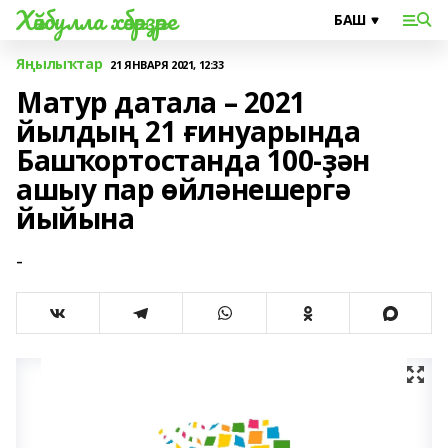
Хәйбулла хәбәрҙәре
Яңылыҡтар
21 ЯНВАРЯ 2021, 12:33
Матур датала – 2021
йылдың 21 ғинуарында
Башҡортостанда 100-ҙән
ашыу пар өйләнешергә
йыйына
-