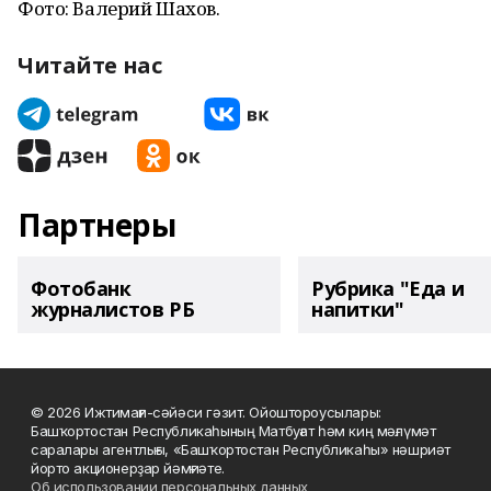
Фото: Валерий Шахов.
Читайте нас
Партнеры
Фотобанк
Рубрика "Еда и
журналистов РБ
напитки"
© 2026 Ижтимағи-сәйәси гәзит. Ойоштороусылары:
Башҡортостан Республикаһының Матбуғат һәм киң мәғлүмәт
саралары агентлығы, «Башҡортостан Республикаһы» нәшриәт
йорто акционерҙар йәмғиәте.
Об использовании персональных данных