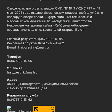
Свидетельство о регистрации СМИ: ПИ № ТУ 02-01797 от 19
мая 2025 года выдано Управлением федеральной службы по
надзору в сфере связи, информационных технологий и
массовых коммуникаций по Республике Башкортостан.
Некоторые материалы сайта «Хәйбулла хәбәрҙәре»
предназначены для пользователей старше 16 лет.
Главный редактор: 8(34758) 2-14-95
Рекламная служба: 8(34758) 2-15-62
Е-mаil: haib_vestnik@mail.ru
Телефон
8(34758)2-14-95
Эл. почта
haib_vestnik@mail.ru
Адрес
453800, Башкортостан, Хайбуллинский район,
с.Акъяр,пр.С.Юлаева, д.41.
Рекламная служба
8(34758)2-15-62