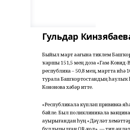
Гульдар Кинзябаев
Быйыл март аҙағына тиклем Башҡо
ҡаршы 151,5 мең доза «Гам-Ковид-
республика – 50,8 мең, мартта иһә 
турала Башҡортостандың һаулыҡ 
Кононова хәбәр итте.
«Республикала күпләп прививка яһ
бәйле. Был поликлиникала вакцина
ауырығандан һуң «Дәүләт хеҙмәтт
булдырылған QR-код», — тип аңла