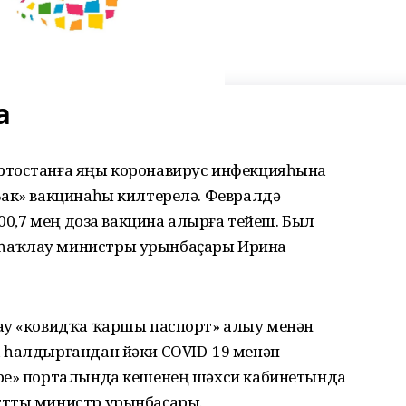
а
ртостанға яңы коронавирус инфекцияһына
Вак» вакцинаһы килтерелә. Февралдә
100,7 мең доза вакцина алырға тейеш. Был
һаҡлау министры урынбаҫары Ирина
ау «ковидҡа ҡаршы паспорт» алыу менән
 һалдырғандан йәки COVID-19 менән
әре» порталында кешенең шәхси кабинетында
ттты министр урынбаҫары.