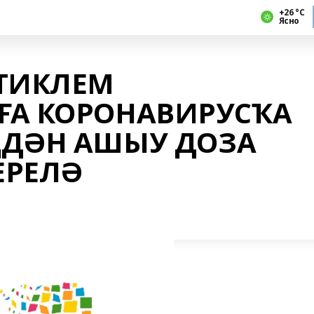
+26 °С
Ясно
 ТИКЛЕМ
ҒА КОРОНАВИРУСҠА
ҢДӘН АШЫУ ДОЗА
ЕРЕЛӘ