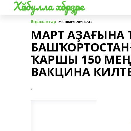
Хәйбулла хәбәрҙәре
Яңылыҡтар
21 ЯНВАРЯ 2021, 07:43
МАРТ АҘАҒЫНА
БАШҠОРТОСТАН
ҠАРШЫ 150 МЕ
ВАКЦИНА КИЛТ
.