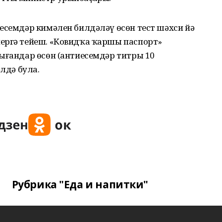
есемдәр кимәлен билдәләү өсөн тест шәхси йә
ергә тейеш. «Ковидҡа ҡаршы паспорт»
ығандар өсөн (антиесемдәр титры 10
әлдә була.
Рубрика "Еда и напитки"