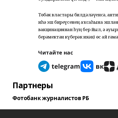
Төбәк властары билдәләүенсә, анти
иһә эш биреүсенең аҡсаһына эшлән
вакцинациянан һуң бер йыл, ә ауыр
берәмектән күберәк икән) өс ай ғәм
Читайте нас
Партнеры
Фотобанк журналистов РБ