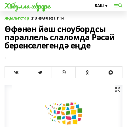
Хәйбулла хәбәрҙәре
Яңылыҡтар
21 ЯНВАРЯ 2021, 11:14
Өфөнән йәш сноубордсы
параллель слаломда Рәсәй
беренселегендә еңде
-