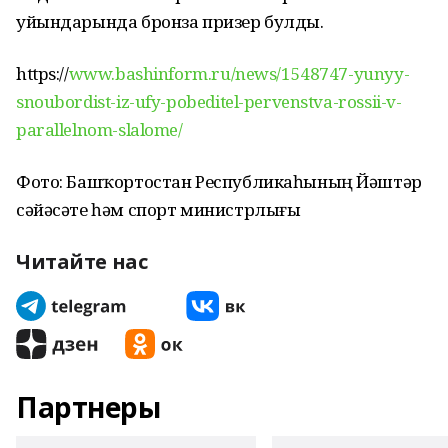
уйындарында бронза призер булды.
https://
www.bashinform.ru/news/1548747-yunyy-
snoubordist-iz-ufy-pobeditel-pervenstva-rossii-v-
parallelnom-slalome/
Фото: Башҡортостан Республикаһының Йәштәр
сәйәсәте һәм спорт министрлығы
Читайте нас
Партнеры