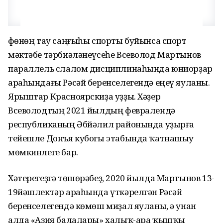
Өфөнөң тау саңғыһы спорты буйынса спорт
мәктәбе тәрбиәләнеүсеһе Всеволод Мартынов
параллель слалом дисциплинаһында юниорҙар
араһындағы Рәсәй беренселегендә еңеү яуланы.
Ярыштар Красноярскиҙа уҙҙы. Хәҙер
Всеволодтың 2021 йылдың февралендә
республиканың Әбйәлил районында уҙырға
тейешле Донъя кубогы этабында ҡатнашыу
мөмкинлеге бар.
Хәтерегеҙгә төшөрәбеҙ, 2020 йылда Мартынов 13-
19йәшлектәр араһында үткәрелгән Рәсәй
беренселегендә көмөш миҙал яуланы, ә унан
алда «Азия балалары» халыҡ-ара ҡышҡы