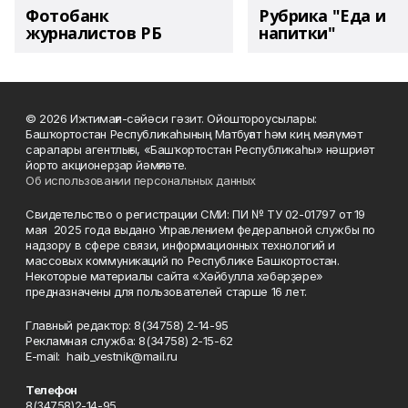
Фотобанк
Рубрика "Еда и
журналистов РБ
напитки"
© 2026 Ижтимағи-сәйәси гәзит. Ойоштороусылары:
Башҡортостан Республикаһының Матбуғат һәм киң мәғлүмәт
саралары агентлығы, «Башҡортостан Республикаһы» нәшриәт
йорто акционерҙар йәмғиәте.
Об использовании персональных данных
Свидетельство о регистрации СМИ: ПИ № ТУ 02-01797 от 19
мая 2025 года выдано Управлением федеральной службы по
надзору в сфере связи, информационных технологий и
массовых коммуникаций по Республике Башкортостан.
Некоторые материалы сайта «Хәйбулла хәбәрҙәре»
предназначены для пользователей старше 16 лет.
Главный редактор: 8(34758) 2-14-95
Рекламная служба: 8(34758) 2-15-62
Е-mаil: haib_vestnik@mail.ru
Телефон
8(34758)2-14-95