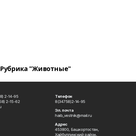
Рубрика "Животные"
8) 2-14-95
Телефон
8) 2-15-62
8(34758)2-14-95
u
Эл. почта
haib_vestnik@mail.ru
Адрес
453800, Башкортостан,
Хайбуллинский район,