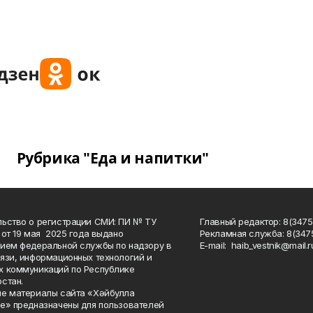
Рубрика "Еда и напитки"
ьство о регистрации СМИ: ПИ № ТУ
Главный редактор: 8(3475
 от 19 мая 2025 года выдано
Рекламная служба: 8(3475
ием федеральной службы по надзору в
Е-mаil: haib_vestnik@mail.r
язи, информационных технологий и
 коммуникаций по Республике
стан.
е материалы сайта «Хәйбулла
е» предназначены для пользователей