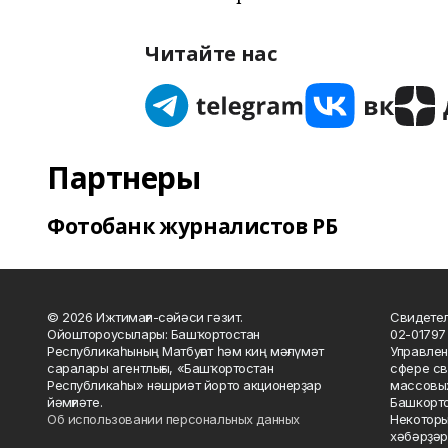
Читайте нас
Партнеры
Фотобанк журналистов РБ
© 2026 Ижтимағи-сәйәси гәзит.
Свидетел
Ойоштороусылары: Башҡортостан
02-01797
Республикаһының Матбуғат һәм киң мәғлүмәт
Управлен
саралары агентлығы, «Башҡортостан
сфере св
Республикаһы» нәшриәт йорто акционерҙар
массовых
йәмғиәте.
Башкорто
Об использовании персональных данных
Некоторы
хәбәрҙәр