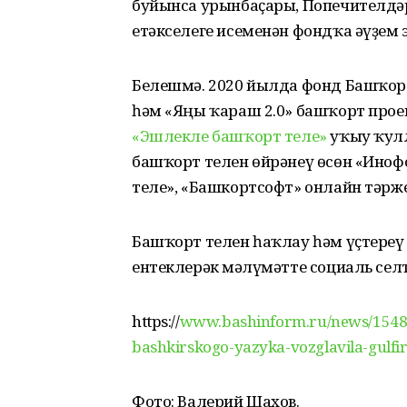
буйынса урынбаҫары, Попечителдәр
етәкселеге исеменән фондҡа әүҙем 
Белешмә. 2020 йылда фонд Башҡор
һәм «Яңы ҡараш 2.0» башҡорт прое
«Эшлекле башҡорт теле»
уҡыу ҡулл
башҡорт телен өйрәнеү өсөн «Иноф
теле», «Башкортсофт» онлайн тәрж
Башҡорт телен һаҡлау һәм үҫтере
ентеклерәк мәғлүмәтте социаль сел
https://
www.bashinform.ru/news/15481
bashkirskogo-yazyka-vozglavila-gulfir
Фото: Валерий Шахов.