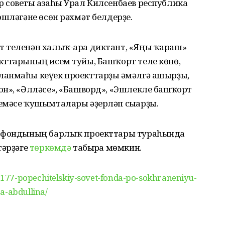
 советы ағзаһы Урал Килсенбаев республика
эшләгәне өсөн рәхмәт белдерҙе.
т теленән халыҡ-ара диктант, «Яңы ҡараш»
кттарының исем туйы, Башҡорт теле көнө,
анмаһы кеүек проекттарҙы ғәмәлгә ашырҙы,
он», «Әлләсе», «Башворд», «Эшлекле башҡорт
емәсе ҡушымталары әҙерләп сығарҙы.
ү фондының барлыҡ проекттары тураһында
тәрҙәге
төркөмдә
табырға мөмкин.
77-popechitelskiy-sovet-fonda-po-sokhraneniyu-
a-abdullina/