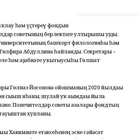
һаҡлау һәм үҫтереү фондын
лдәр советының берлектәге ултырышы уҙҙы.
т университетының башҡорт филологияһы һәм
Гөлфирә Абдуллина һайланды. Секретары –
еле һәм әҙәбиәте уҡытыусыһы Гөлшат
ры Гөлназ Йосопова ойошманың 2020 йылдағы
 сығыш яһаны, шулай уҡ ағымдағы йылға
әне. Попечителдәр советы ағзалары фондтың
 тауыштан хупланы.
ы Хакимиәте етәксеһенең эске сәйәсәт