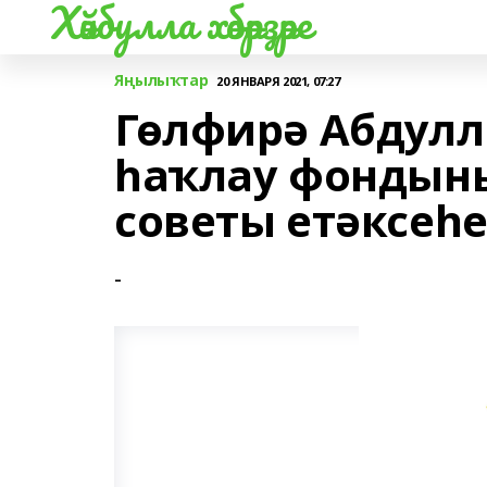
Хәйбулла хәбәрҙәре
Яңылыҡтар
20 ЯНВАРЯ 2021, 07:27
Гөлфирә Абдулл
һаҡлау фондын
советы етәксеһ
-