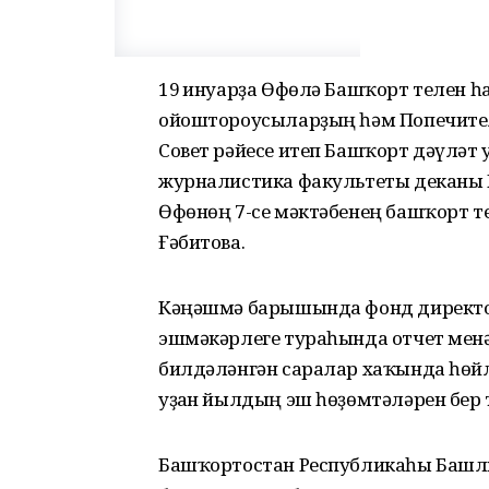
19 ғинуарҙа Өфөлә Башҡорт телен 
ойоштороусыларҙың һәм Попечите
Совет рәйесе итеп Башҡорт дәүлә
журналистика факультеты деканы 
Өфөнөң 7-се мәктәбенең башҡорт т
Ғәбитова.
Кәңәшмә барышында фонд директо
эшмәкәрлеге тураһында отчет менән
билдәләнгән саралар хаҡында һөйл
уҙған йылдың эш һөҙөмтәләрен бер
Башҡортостан Республикаһы Башлығ