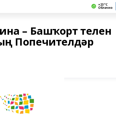
+23 °С
Облачно
ина – Башҡорт телен
ың Попечителдәр
е