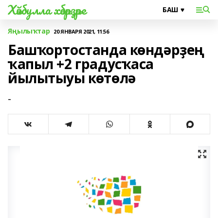
Хәйбулла хәбәрҙәре
Яңылыҡтар
20 ЯНВАРЯ 2021, 11:56
Башҡортостанда көндәрҙең
ҡапыл +2 градусҡаса
йылытыуы көтөлә
-