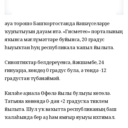
Һауа торошо Башҡортостанда йәшәүселәрҙе
ҡуҙғытыуын дауам итә. «Гисметео» порталының
яҡынса мәғлүмәттәре буйынса, 20 градус
һыуыҡтан һуң республикала ҡапыл йылыта.
Синоптиктар белдереүенсә, йәкшәмбе, 24
ғинуарҙа, көндөҙ 0 градус була, ә төндә -12
градустан түбәнәймәй.
Киләһе аҙнала Өфөлә йылы булыуы көтөлә.
Татьяна көнөндә 0-дән +2 градусҡа тиклем
йылыта. Шул уҡ ваҡытта республиканың баш
ҡалаһында бер аҙ һәм ямғыр яуыуы ихтимал.