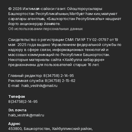
© 2026 Ижтимағи-сәйәси гәзит. Ойоштороусылары:
Башҡортостан Республикаһының Матбуғат һәм киң мәғлүмәт
саралары агентлығы, «Башҡортостан Республикаһы» нәшриәт
йорто акционерҙар йәмғиәте.
Об использовании персональных данных
Свидетельство о регистрации СМИ: ПИ № ТУ 02-01797 от 19
мая 2025 года выдано Управлением федеральной службы по
надзору в сфере связи, информационных технологий и
массовых коммуникаций по Республике Башкортостан.
Некоторые материалы сайта «Хәйбулла хәбәрҙәре»
предназначены для пользователей старше 16 лет.
Главный редактор: 8(34758) 2-14-95
Рекламная служба: 8(34758) 2-15-62
Е-mаil: haib_vestnik@mail.ru
Телефон
8(34758)2-14-95
Эл. почта
haib_vestnik@mail.ru
Адрес
453800, Башкортостан, Хайбуллинский район,