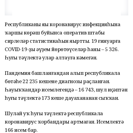
Республиканың яңы коронавирус инфекцияһына
ҡаршы көрәш буйынса оператив штабы
сирлеләр статистикаһын яңыртты. 19 ғинуарға
COVID-19-ҙы әүҙем йөрөтөүселәр һаны – 5 326.
Һуңғы тәүлектә улар алтауға кәмегән.
Пандемия башланғандан алып республикала
бөтәһе 22 235 кешенең диагнозы раҫланған.
Һауыҡҡандар исемлегендә – 16 743, шул иҫәптән
һуңғы тәүлектә 173 кеше дауахананан сыҡҡан.
Шулай уҡ һуңғы тәүлектә республикала
коронавирус ҡорбандары артмаған. Исемлектә
166 исем бар.