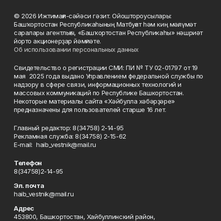
© 2026 Ижтимағи-сәйәси гәзит. Ойоштороусылары:
Башҡортостан Республикаһының Матбуғат һәм киң мәғлүмәт
саралары агентлығы, «Башҡортостан Республикаһы» нәшриәт
йорто акционерҙар йәмғиәте.
Об использовании персональных данных
Свидетельство о регистрации СМИ: ПИ № ТУ 02-01797 от 19
мая 2025 года выдано Управлением федеральной службы по
надзору в сфере связи, информационных технологий и
массовых коммуникаций по Республике Башкортостан.
Некоторые материалы сайта «Хәйбулла хәбәрҙәре»
предназначены для пользователей старше 16 лет.
Главный редактор: 8(34758) 2-14-95
Рекламная служба: 8(34758) 2-15-62
Е-mаil: haib_vestnik@mail.ru
Телефон
8(34758)2-14-95
Эл. почта
haib_vestnik@mail.ru
Адрес
453800, Башкортостан, Хайбуллинский район,