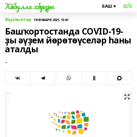
Хәйбулла хәбәрҙәре
Яңылыҡтар
19 ЯНВАРЯ 2021, 13:41
Башҡортостанда COVID-19-
ҙы әүҙем йөрөтөүселәр һаны
аталды
-