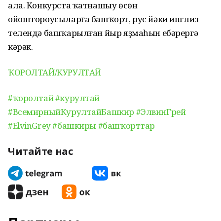
ала. Конкурста ҡатнашыу өсөн
ойоштороусыларға башҡорт, рус йәки инглиз
телендә башҡарылған йыр яҙмаһын ебәрергә
кәрәк.
ҠОРОЛТАЙ/КУРУЛТАЙ
#ҡоролтай
#курултай
#ВсемирныйКурултайБашкир
#ЭлвинГрей
#ElvinGrey
#башкиры
#башҡорттар
Читайте нас