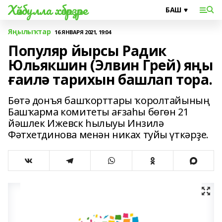
Хәйбулла хәбәрҙәре
Яңылыҡтар
16 ЯНВАРЯ 2021, 19:04
Популяр йырсы Радик
Юльякшин (Элвин Грей) яңы
ғаилә тарихын башлап тора.
Бөтә донъя башҡорттары ҡоролтайының
Башҡарма комитеты ағзаһы бөгөн 21
йәшлек Ижевск һылыуы Инзилә
Фәтхетдинова менән никах туйы үткәрҙе.