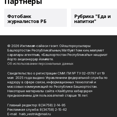
Партнеры
Фотобанк
Рубрика "Еда и
журналистов РБ
напитки"
© 2026 Ижтимағи-сәйәси гәзит. Ойоштороусылары:
Башҡортостан Республикаһының Матбуғат һәм киң мәғлүмәт
саралары агентлығы, «Башҡортостан Республикаһы» нәшриәт
йорто акционерҙар йәмғиәте.
Об использовании персональных данных
Свидетельство о регистрации СМИ: ПИ № ТУ 02-01797 от 19
мая 2025 года выдано Управлением федеральной службы по
надзору в сфере связи, информационных технологий и
массовых коммуникаций по Республике Башкортостан.
Некоторые материалы сайта «Хәйбулла хәбәрҙәре»
предназначены для пользователей старше 16 лет.
Главный редактор: 8(34758) 2-14-95
Рекламная служба: 8(34758) 2-15-62
Е-mаil: haib_vestnik@mail.ru