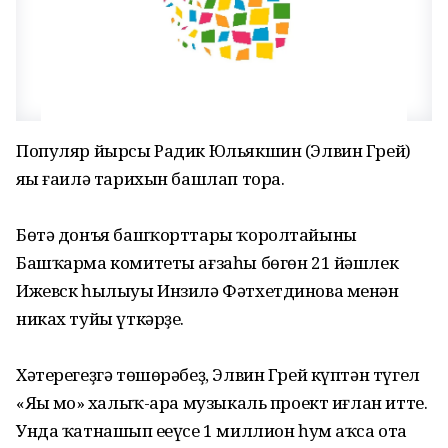
Популяр йырсы Радик Юльякшин (Элвин Грей)
яңы ғаилә тарихын башлап тора.
Бөтә донъя башҡорттары ҡоролтайының
Башҡарма комитеты ағзаһы бөгөн 21 йәшлек
Ижевск һылыуы Инзилә Фәтхетдинова менән
никах туйы үткәрҙе.
Хәтерегеҙгә төшөрәбеҙ, Элвин Грей күптән түгел
«Яңы моң» халыҡ-ара музыкаль проект иғлан итте.
Унда ҡатнашып еңеүсе 1 миллион һум аҡса ота