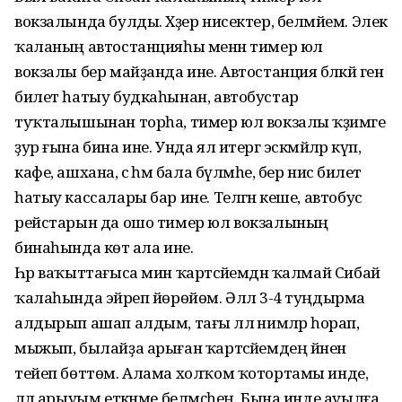
вокзалында булды. Хәҙер нисектер, белмәйем. Элек
ҡаланың автостанцияһы менән тимер юл
вокзалы бер майҙанда ине. Автостанция бәләкәй генә
билет һатыу будкаһынан, автобустар
туҡталышынан торһа, тимер юл вокзалы ҡәҙимге
ҙур ғына бина ине. Унда ял итергә эскәмйәләр күп,
кафе, ашхана, әсә һәм бала бүлмәһе, бер нисә билет
һатыу кассалары бар ине. Теләгән кеше, автобус
рейстарын да ошо тимер юл вокзалының
бинаһында көтә ала ине.
Һәр ваҡыттағыса мин ҡартәсәйемдән ҡалмай Сибай
ҡалаһында эйәреп йөрөйөм. Әллә 3-4 туңдырма
алдырып ашап алдым, тағы әллә нимәләр һорап,
мыжып, былайҙа арыған ҡартәсәйемдең йәненә
тейеп бөттөм. Алама холҡом ҡотортамы инде,
әллә арыуым еткәнме белмәҫһең. Бына инде ауылға