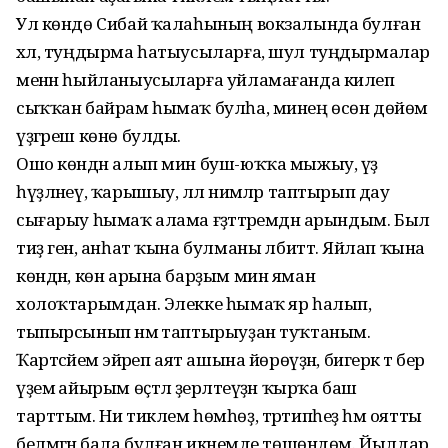
Ул көндө Сибай ҡалаһының вокзалында булған
хәл, туңдырма һатыусыларға, шул туңдырмалар
менән һыйланыусыларға уйламағанда килеп
сыҡҡан байрам һымаҡ булһа, минең өсөн дөйөм
үҙгәреш көнө булды.
Ошо көндән алып мин буш-юҡҡа мыжыу, үҙ
һүҙләнеү, ҡарышыу, әллә нимәләр таптырып дау
сығарыу һымаҡ алама ғәҙәттәремдән арындым. Был
тиҙ генә, анһат ҡына булманы әлбиттә. Яйлап ҡына
көндән, көн арына барҙым мин яман
холоҡтарымдан. Элекке һымаҡ яр һалып,
тыпырсынып нәмә таптырыуҙан туҡтаным.
Ҡартәсәйемә эйәреп аят ашына йөрөүҙән, бигерәк тә бер
үҙемә айырым өҫтәл әҙерләтеүҙән ҡырҡа баш
тарттым. Ни тиклем һөмһөҙ, тәртипһеҙ һәм оятты
белмәгән бала булған икәнемде төшөндөм. Йылдар