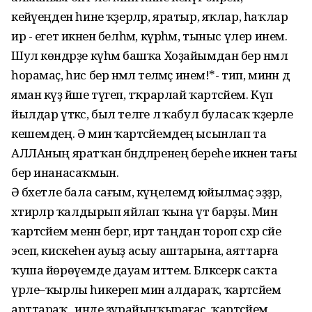
кейәүеңден һине ҡәҙерләр, яратыр, яҡлар, һаҡлар
ир - егет икәнен белһәм, күрһәм, тыныс үлер инем.
Шул көндәрҙе күһәм башҡа Хоҙайымдан бер нәмәлә
һорамаҫ, һис бер нәмәлә теләмәҫ инем!*- тип, минән дә
яман күҙ йәше түгеп, тәҡрарлай ҡартәсәйем. Күп
йылдар үткәс, был теләге лә ҡабул буласаҡ ҡәҙерле
кешемдең. Ә мин ҡартәсәйемдең ысынлап та
АЛЛАның яратҡан бәндәләренең береһе икәненә тағы
бер инанасаҡмын.
Ә бәхетле бала сағым, күңелемдә юйылмаҫ эҙҙәр,
хәтирәләр ҡалдырып яйлап ҡына үтә барҙы. Мин
ҡартәсәйем менән бергә, иртә таңдан тороп сәхәр сәйе
эсеп, кискеһен ауыҙ асыу аштарына, аяттарға
ҡуша йөрөүемде дауам иттем. Бәләкәсерәк саҡта
үрле–ҡырлы һикереп мин алдараҡ, ҡартәсәйем
арттараҡ, ә инде ҙурайыңҡырағас, ҡартәсәйем