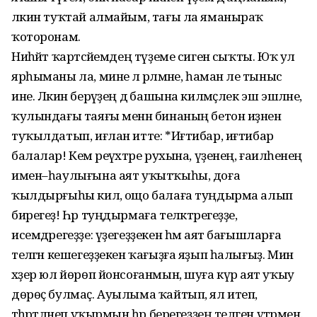
ләкин туҡтай алмайым, тағы ла яманыраҡ
ҡоторонам.
Ниһәйәт ҡартәсәйемдең түҙеме сигенә сыҡты. Юҡ ул
ярһыманы ла, мине лә әрләмәне, һаман әле тыныс
ине. Ләкин берәүҙең дә башына килмәҫлек эш эшләне,
ҡулындағы таяғы менән бинаның бетон иҙәненә
туҡылдатып, иғлан итте: *Иғтибар, иғтибар
балалар! Кем әреүәхтәре рухына, үҙенең, ғаиләһенең
имен–һаулығына аят уҡытҡыһы, доға
ҡылдырғыһы килә, ощо балаға туңдырма алып
бирегеҙ! Һәр туңдырмаға теләктәрегеҙҙе,
исемдәрегеҙҙе: үҙегеҙҙекен һәм аят бағышларға
теләгән кешегеҙҙекен ҡағыҙға яҙып һалығыҙ. Мин
хәҙер юл йөрөп йонсоғанмын, шуға күрә аят уҡыу
дөрөҫ булмаҫ. Ауылыма ҡайтып, ял итеп,
тәһәрәтләнеп уҡырмын һәр берегеҙҙең теләген үтәрмен.