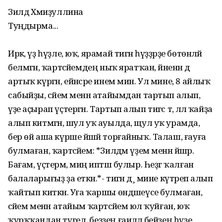
Зилдә Хәмиҙуллина
Туңдырма...
Иркә, үҙ һүҙле, юҡ, ярамай тигән һүҙҙәрҙе бөтөнләй
белмәгән, ҡартәсәйемдең ныҡ яратҡан, йәненән дә
артыҡ күргән, ейәнсәре инем мин. Ул мине, 8 айлыҡ
сабыйҙы, әсәйем менән атайымдан тартып алып,
үҙе аҫырап үҫтергән. Тартып алып тигәс тә, әллә ҡайҙа
алып китмәгән, шул уҡ ауылда, щул уҡ урамда,
бер өй аша күрше йәшәй торғайныҡ. Талаш, ғауға
булмаған, ҡартәсәйем: *Зилдәм үҙем менән йәшәр.
Бағам, үҫтерәм, миңә иптәш булыр. Һеҙгә ҡалған
балаларығыҙ ҙа еткән.*- тигән дә¸ мине күтәреп алып
ҡайтып киткән. Уға ҡаршы өндәшеүсе булмаған,
әсәйем менән атайым ҡартәсәйемә юл ҡуйған, юҡ
ҡурҡҡандан түгел, беҙҙең ғаиләлә әбейҙең һүҙе