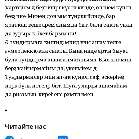
ҡартәсәйем дә беҙгә йәшәргә күсеп килде, өләсәйем күптән
беҙҙә ине. Минең донъям түңәрәккә әйләнде, бар
яратҡан кешеләрем янымда бит, бала саҡта унан
да ҙурыраҡ бәхет бармы ни!
Ә туңдырмаға килгәндә: миндә уны ашау теләге
ғүмерлеккә юҡҡа сыҡты. Бына инде ярты быуат
була туңдырма ашай алмағаныма. Был хәлгә мин
берҙә ҡайғырмайым да, үкенмәйем дә.
Туңдырмалар миңә ап-аҡ күңел, саф, эскерһеҙ
йөрәк бүләк иттеләр бит. Шуға уларҙы ашамаһам
да ризамын, киреһенсә рәхмәтлемен!
Читайте нас