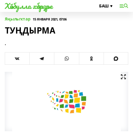
Хәйбулла хәбәрҙәре
Яңылыҡтар
15 ЯНВАРЯ 2021, 07:06
ТУҢДЫРМА
.