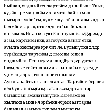
һыйпап, өндәшмәй генә ҡартәсәйем дә илай ине. Уның
күҙ йәштәре маңлайыма тамған һайын мин
нығыраҡ үкһейем, күпме шулай илағанмындыр
белмәйем, арып, әптән хәлдән тайып йоҡлап
киткәнмен. Ипләп кенә уятҡан тауышҡа күҙҙәремде
асам, ҡартәсәйем икән, автобусҡа ваҡыт еткән,
ауылға ҡайтырға кәрәк бит әле. Булып үткән хәлдәр
тураһында ҡартәсәйем дә ләм-мим, мин дә
өндәшмәйем. Ләкин үҙемдә ниндәйҙер ҙур үҙгәреш
һиҙәм, эске тойғоларымды тыңлайым, үҙемде
үҙем аңларға, төшөнөргә тырышам.
Ауылға ҡайтып ял итеп алғас. Ҡартәсәйем бер нисә
көн буйы ҡағыҙға яҙылған исемдәргә аяттар
бағышлап, аманатын үтәне. Изге ғамәлен
ҡылғанда мине лә эргәһенән ебәрмәй аяттарҙы
башынан аҙағына тиклем тыңлатты.