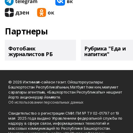
Партнеры
Фотобанк
Рубрика "Еда и
журналистов РБ
напитки"
© 2026 Ижтимағи-сәйәси гәзит. Ойоштороусылары:
Башҡортостан Республикаһының Матбуғат һәм киң мәғлүмәт
саралары агентлығы, «Башҡортостан Республикаһы» нәшриәт
йорто акционерҙар йәмғиәте.
Об использовании персональных данных
Свидетельство о регистрации СМИ: ПИ № ТУ 02-01797 от 19
мая 2025 года выдано Управлением федеральной службы по
надзору в сфере связи, информационных технологий и
массовых коммуникаций по Республике Башкортостан.