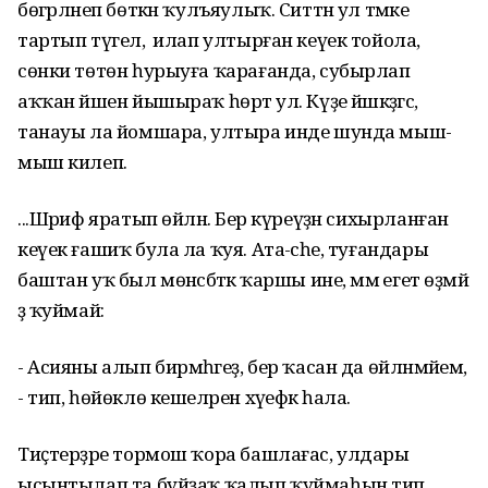
бөгәрләнеп бөткән ҡулъяулыҡ. Ситтән ул тәмәке
тартып түгел, ә илап ултырған кеүек тойола,
сөнки төтөн һурыуға ҡарағанда, субырлап
аҡҡан йәшен йышыраҡ һөртә ул. Күҙе йәшкәҙәгәс,
танауы ла йомшара, ултыра инде шунда мыш-
мыш килеп.
...Шәриф яратып өйләнә. Бер күреүҙән сихырланған
кеүек ғашиҡ була ла ҡуя. Ата-әсәһе, туғандары
баштан уҡ был мөнәсәбәткә ҡаршы ине, әммә егет өҙмәй
ҙә ҡуймай:
- Асияны алып бирмәһәгеҙ, бер ҡасан да өйләнмәйем,
- тип, һөйөклө кешеләрен хәүефкә һала.
Тиҫтерҙәре тормош ҡора башлағас, улдары
ысынтылап та буйҙаҡ ҡалып ҡуймаһын тип,