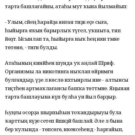
тарта башлағайны, атаһы мут ҡына йылмайып:
- Улым, әсәйең һарайҙа янған тиҙәк еҫе сыға,
һыйырға яҡын барырлыҡ түгел, уҡшыта, тип
йөҙәтә. Ысынлап та, һыйырға ныҡ һеңә икән тәмәке
төтөнө, - тигән булды.
Атаһының кинәйәһен шунда уҡ аңлай Шәриф.
Организмы ла никотинға ныҡлап өйрәнмәгән
булғандыр, үҙе лә көслө ихтыярлы ине - алтынсы
тиҫтәһен артмаҡлағансы башҡа төтәтмәне. Яңынан
тарта башлауына күп булһа ун йыл барҙыр.
Һуңғы осорҙа шырпыһын тоҡандырыуы була
ҡарттың күҙе әсетеп йәшкәҙәй башлай. Әле лә бына
бер ҡулында - төпсөгө, икенсеһендә - һарғайып,