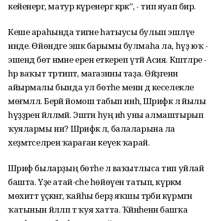
кейенергә, матур күренергә кәрәк”, - тип яуап бирә.
Кеше араһында тигәне һатыусы булып эшләүе
инде. Өйөндәге эшкә барымы булмаһа ла, һүҙ юҡ -
эшендә бөтә нәмәне еренә еткереп үтәй Асия. Кәштәләре -
һәр ваҡыт тәртиптә, магазины таҙа. Өйҙәгенән
айырмалы бында ул бөтәһе менән дә кеселекле
мөғәмәләлә. Берәй йомош табып инһә, Шәрифкә лә йылы
һүҙҙәрен йәлләмәй. Эштән һуң иһә уны алмаштырып
ҡуялармы ни? Шәрифкә лә, балаларына ла
хеҙмәтселәренә ҡараған кеүек ҡарай.
Шәриф быларҙың бөтәһе лә ваҡытлыса тип уйлай
башта. Үҙе атай-әсәһе һөйөүен татып, күркәм
мөхиттә үҫкәнгә, ҡайһы берҙә яҡшы тәрбиә күрмәгән
ҡатынын йәлләп тә ҡуя хатта. Ҡәйнәһенән башҡа