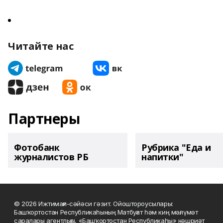
Читайте нас
Партнеры
Фотобанк
Рубрика "Еда и
журналистов РБ
напитки"
© 2026 Ижтимағи-сәйәси гәзит. Ойоштороусылары:
Башҡортостан Республикаһының Матбуғат һәм киң мәғлүмәт
саралары агентлығы, «Башҡортостан Республикаһы» нәшриәт