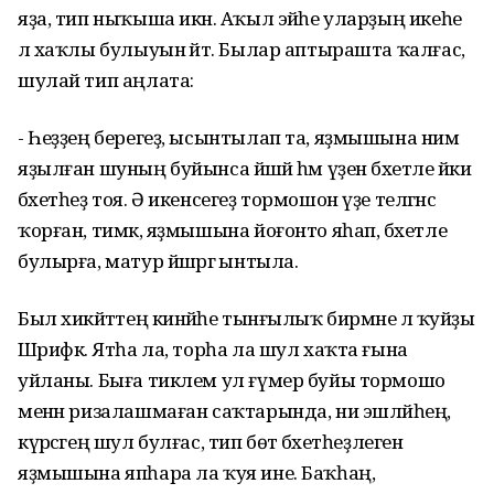
яҙа, тип ныҡыша икән. Аҡыл эйәһе уларҙың икеһе
лә хаҡлы булыуын әйтә. Былар аптырашта ҡалғас,
шулай тип аңлата:
- Һеҙҙең берегеҙ, ысынтылап та, яҙмышына нимә
яҙылған шуның буйынса йәшәй һәм үҙен бәхетле йәки
бәхетһеҙ тоя. Ә икенсегеҙ тормошон үҙе теләгәнсә
ҡорған, тимәк, яҙмышына йоғонто яһап, бәхетле
булырға, матур йәшәргә ынтыла.
Был хикәйәттең кинәйәһе тынғылыҡ бирмәне лә ҡуйҙы
Шәрифкә. Ятһа ла, торһа ла шул хаҡта ғына
уйланы. Быға тиклем ул ғүмер буйы тормошо
менән ризалашмаған саҡтарында, ни эшләйһең,
күрәсәгең шул булғас, тип бөтә бәхетһеҙлеген
яҙмышына япһара ла ҡуя ине. Баҡһаң,