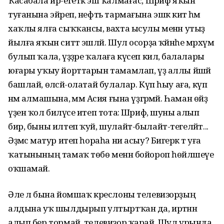
Ҡасабала ир-егеткә эш ҡалмағас, Шәриф яҡын
туғанына эйәреп, нефть тармағына эшкә китә һәм
хаҡлы ялға сыҡҡансы, вахта ысулы менән утыҙ
йылға яҡын ситтә эшләй. Шул осорҙа ҡәйнәһе мәрхүмә
булып ҡала, үҙҙәре ҡалаға күсеп килә, балалары
юғары уҡыу йорттарын тамамлап, үҙ аллы йәшәй
башлай, өләсәй-олатай булалар. Күп һыу аға, күп
нәмә алмашына, әммә Асия ғына үҙгәрмәй. Һаман өйҙә
үҙен ҡол биләүсе итеп тота: Шәриф, шуны алып
бир, быны илтеп ҡуй, шулайт-былайт-тегеләйт...
Әҙәмсә матур итеп һораһа ни асыу? Бигерәк тә уға
ҡатынының тамаҡ төбө менән бойороп һөйләшеүе
оҡшамай.
Әле лә бына йомшаҡ креслоны телевизорҙың
алдына уҡ шылдырып ултыртҡан да, иртәнән
алып бер тормай, телевизор ҡарай. Шул урында