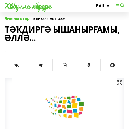
Хәйбулла хәбәрҙәре
Яңылыҡтар
15 ЯНВАРЯ 2021, 06:59
ТӘҠДИРГӘ ЫШАНЫРҒАМЫ,
ӘЛЛӘ...
.