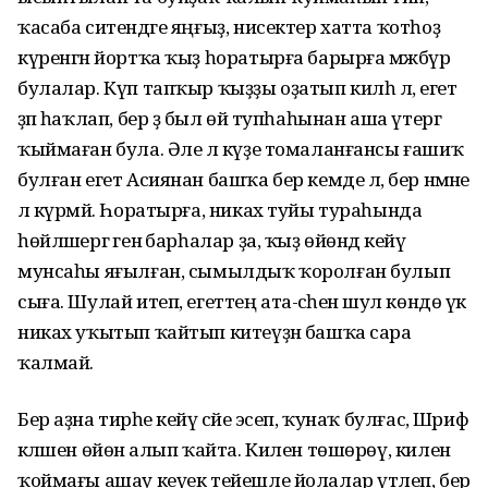
ҡасаба ситендәге яңғыҙ, нисектер хатта ҡотһоҙ
күренгән йортҡа ҡыҙ һоратырға барырға мәжбүр
булалар. Күп тапҡыр ҡыҙҙы оҙатып килһә лә, егет
әҙәп һаҡлап, бер ҙә был өй тупһаһынан аша үтергә
ҡыймаған була. Әле лә күҙе томаланғансы ғашиҡ
булған егет Асиянан башҡа бер кемде лә, бер нәмәне
лә күрмәй. Һоратырға, никах туйы тураһында
һөйләшергә генә барһалар ҙа, ҡыҙ өйөндә кейәү
мунсаһы яғылған, сымылдыҡ ҡоролған булып
сыға. Шулай итеп, егеттең ата-әсәһенә шул көндө үк
никах уҡытып ҡайтып китеүҙән башҡа сара
ҡалмай.
Бер аҙна тирәһе кейәү сәйе эсеп, ҡунаҡ булғас, Шәриф
кәләшен өйөнә алып ҡайта. Килен төшөрөү, килен
ҡоймағы ашау кеүек тейешле йолалар үтәлеп, бер