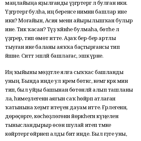
маңлайыңа яҙылғанды үҙгәртергә лә булған икән.
Үҙгәртергә булһа, иң беренсе нимәнән башлар ине
икән? Моғайын, Асия менән айырылышҡан булыр
ине. Тик ҡасан? Тәүҙә ҡәйнәһе булмаһа, бөтәһе лә
үҙгәрер, тип өмөт итте. Аҙаҡ бер-бер артлы
тыуған ике баланы аяҡҡа баҫтырғансы тип
йәшәне. Ситтә эшләй башлағас, эшкә әүрәне.
Иң ҡыйыны мөҙҙәтле ялға сыҡҡас башланды
уның. Бында инде ул кәрем бөткәс, кемгә кәрәк мин
тип, был уйҙы башынан бөтөнләй алып ташланы
ла, һимеҙлегенән аяғын саҡ һөйрәп атлаған
ҡатынына хеҙмәт итеүен дауам итте. Ғәрлегенән,
дөрөҫөрәге, көсһөҙлөгөнән йөрәкһегән күңелен
тынысландырыр өсөн шулай итеп тәмәке
көйрәтергә өйрәнеп алды бит инде. Был ғәҙәте уны,