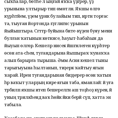
сыҡһалар, бөтәһе лә ыңғай яҡҡа үҙгәрер, үҙ
урынына ултырыр тип өмөтләнә. Яҡшы өлгө
күрһәтәйем, үҙем үрнәк булайым тип, иртән торғас
та, тыуған йортонда ғәҙәтләнгәнсә урынын
йыйыштыра. Сәғәттәр буйына бите-күҙен буяу менән
булған ҡатынын көткәнсе, һауыт-һабаһын да
йыуып өлгөрә. Кешеләр нисек йәшәгәнлеген күрһәтер
өсөн ата-әсәһенә, туғандарына йышыраҡ ҡунаҡҡа
алып барырға тырыша. Әммә Асия кешелә тыны
тарығыуына һылтанып, тиҙерәк ҡайтыу яғын
ҡарай. Ирен туғандарынан биҙҙерер өсөн ҡатын
һәр ваҡыт уларҙың кире яғын таба, яманлай: йә уға
тәрбиәләп яҡшы итеп бешерелгән аш тоҙһоҙ күренә, йә
уның тәрилкәһендә ваҡ һөйәк йәки берәй сүп, хатта энә
табыла.