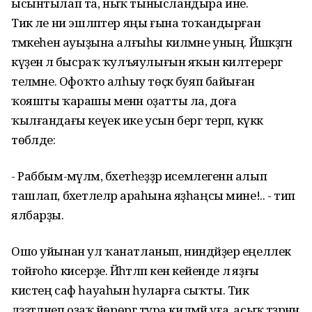
ысынтылап та, ныҡ тынысландыра ине.
Тик әле ни эшләптер яңы ғына тоҡандырған
тәмәкеһен ауыҙына алғыһы килмәне уның. Йәшкәҙәгән
күҙенә лә бысраҡ ҡулъяулығын яҡын килтерергә
теләмәне. Офоҡто алһыу төҫкә буяп байыған
ҡояшты ҡарашы менән оҙатты ла, доға
ҡылғандағы кеүек ике усын бергә терәп, күккә
төбәлде:
- Раббым-мәүләм, бәхетһеҙҙәр исемлегенән алып
ташлап, бәхетлеләр араһына яҙһаңсы мине!.. - тип
ялбарҙы.
Ошо уйынан ул ҡанатланып, ниндәйҙер еңеллек
тойғоһо кисерҙе. Йәһәтләп кенә кейенде лә яҙғы
кистең саф һауаһын һуларға сыҡты. Тик
ләззәтләнеп оҙаҡ йөрөргә тура килмәй уға, асыҡ тәҙрәнән