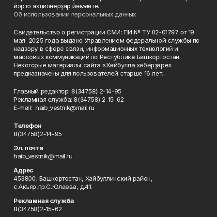
йорто акционерҙар йәмғиәте.
Об использовании персональных данных
Свидетельство о регистрации СМИ: ПИ № ТУ 02-01797 от 19
мая 2025 года выдано Управлением федеральной службы по
надзору в сфере связи, информационных технологий и
массовых коммуникаций по Республике Башкортостан.
Некоторые материалы сайта «Хәйбулла хәбәрҙәре»
предназначены для пользователей старше 16 лет.
Главный редактор: 8(34758) 2-14-95
Рекламная служба: 8(34758) 2-15-62
Е-mаil: haib_vestnik@mail.ru
Телефон
8(34758)2-14-95
Эл. почта
haib_vestnik@mail.ru
Адрес
453800, Башкортостан, Хайбуллинский район,
с.Акъяр,пр.С.Юлаева, д.41.
Рекламная служба
8(34758)2-15-62