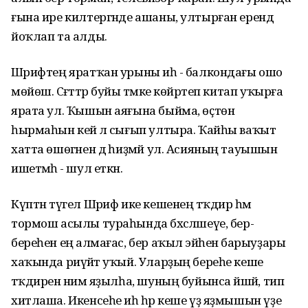
ғына ире килтергәнде ашаны, ултырған ерендә
йоҡлап та алды.
Шәрифтең яратҡан урыны иһә - балкондағы ошо
мөйөш. Сәғәттәр буйы тәмәке көйрәтеп китап уҡырға
ярата ул. Ҡышын аяғына быйма, өҫтөнә
һырмаһын кейә лә сығып ултыра. Ҡайһы ваҡыт
хатта өшөгәнен дә һиҙмәй ул. Асияның тауышын
ишетмәһә - шул еткән.
Күптән түгел Шәриф ике кешенең тәҡдир һәм
тормош асылы тураһында бәхәсләшеүе, бер-
береһен еңә алмағас, бер аҡыл эйәһенә барыуҙары
хаҡында риүәйәт уҡый. Уларҙың береһе кеше
тәҡдиренә нимә яҙылһа, шуның буйынса йәшәй, тип
хитлаша. Икенсеһе иһә һәр кеше үҙ яҙмышын үҙе