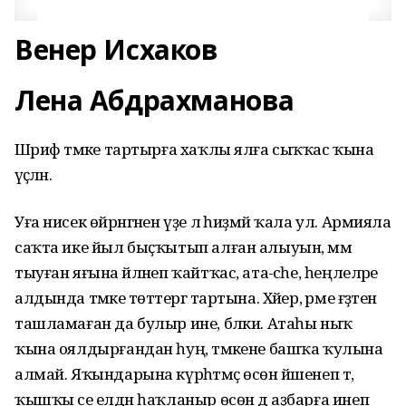
Венер Исхаков
Лена Абдрахманова
Шәриф тәмәке тартырға хаҡлы ялға сыҡҡас ҡына
әүәҫләнә.
Уға нисек өйрәнгәнен үҙе лә һиҙмәй ҡала ул. Армияла
саҡта ике йыл быҫҡытып алған алыуын, әммә
тыуған яғына әйләнеп ҡайтҡас, ата-әсәһе, һеңлеләре
алдында тәмәке төтәтергә тартына. Хәйер, әрме ғәҙәтен
ташламаған да булыр ине, бәлки. Атаһы ныҡ
ҡына оялдырғандан һуң, тәмәкене башҡа ҡулына
алмай. Яҡындарына күрһәтмәҫ өсөн йәшенеп тә,
ҡышҡы әсе елдән һаҡланыр өсөн дә аҙбарға инеп