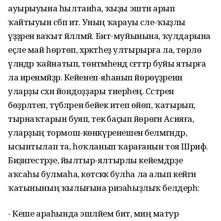
ауырыуына һылтанһа, ҡыҙы эштән арып
ҡайтыуын сәбәп итә. Уның ҡарауы әсәле-ҡыҙлы
үҙҙәренә ваҡыт йәлләмәй. Бит-муйынына, ҡулдарына
еҫле май һөртөп, хәрәкәтһеҙ ултырырға ла, төрлө
үләндәр ҡайнатып, төнәтмәһендә сәғәттәр буйы ятырға
ла иренмәйҙәр. Кейенеп-яһанып йөрөүҙәренән
уларҙы сәхнә йондоҙҙары тиерһең. Сәстәрен
бөҙрәләтеп, түбәләренә бейек итеп өйөп, ҡатырып,
тырнаҡтарын буяп, текә баҫып йөрөгән Асияға,
уларҙың тормош-көнкүренешен белмәгәндәр,
ысынтылап та, һоҡланып ҡарағанын тоя Шәриф.
Биҙәнгестәрҙе, йылтыр-ялтырлы кейемдәрҙе
аҡсаһы булмаһа, көтәсәккә булһа ла алып кейгән
ҡатынының ҡылығына ризаһыҙлыҡ белдерһә:
- Кеше араһында эшләйем бит, миңә матур