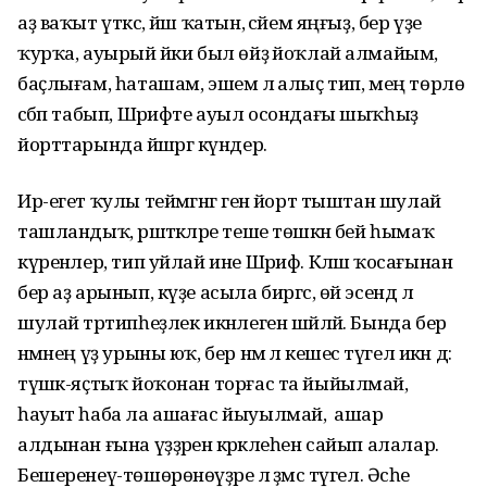
аҙ ваҡыт үткәс, йәш ҡатын, әсәйем яңғыҙ, бер үҙе
ҡурҡа, ауырый йәки был өйҙә йоҡлай алмайым,
баҫлығам, һаташам, эшемә лә алыҫ тип, мең төрлө
сәбәп табып, Шәрифте ауыл осондағы шыҡһыҙ
йорттарында йәшәргә күндерә.
Ир-егет ҡулы теймәгәнгә генә йорт тыштан шулай
ташландыҡ, рәшәткәләре теше төшкән әбей һымаҡ
күренәлер, тип уйлай ине Шәриф. Кәләш ҡосағынан
бер аҙ арынып, күҙе асыла биргәс, өй эсендә лә
шулай тәртипһеҙлек икәнлеген шәйләй. Бында бер
нәмәнең үҙ урыны юҡ, бер нәмә лә кешесә түгел икән дә:
түшәк-яҫтыҡ йоҡонан торғас та йыйылмай,
һауыт һаба ла ашағас йыуылмай, ә ашар
алдынан ғына үҙҙәренә кәрәклеһен сайып алалар.
Бешеренеү-төшөрөнөүҙәре лә әҙәмсә түгел. Әсәһе