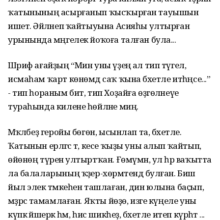
ҡатынының асырғанып ҡысҡырған тауышын
ишетә. Әйләнеп ҡайтыуына Асияһы ултырған
урынында мәңгелек йоҡоға талған була...
Шәриф ағайҙың “Мин уны үҙеңә ал тип түгел,
исмаһам ҡарт көнөмдә саҡ ҡына бәхетле итһәңсе...”
- тип һораным бит, тип Хоҙайға өҙгөләнеүе
тураһында килене һөйләне миңә.
Мәҡәләбеҙ геройы бөгөн, ысынлап та, бәхетле.
Ҡатынын ерләгәс тә, кесе ҡыҙы уны алып ҡайтып,
өйөнөң түренә ултыртҡан. Ғөмүмән, ул һәр ваҡытта
ла балаларының ҡәҙер-хөрмәтендә булған. Биш
йыл элек тәмәкеһен ташлаған, дин юлына баҫып,
мәҙрәсә тамамлаған. Яҡты йөҙө, изге күңеле уны
күпкә йәшерәк һәм, һис шикһеҙ, бәхетле итеп күрһәтә ...