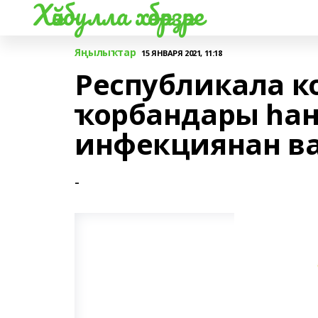
Хәйбулла хәбәрҙәре
Яңылыҡтар
15 ЯНВАРЯ 2021, 11:18
Республикала к
ҡорбандары һан
инфекциянан в
-