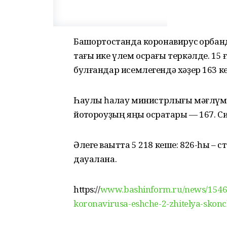
Башҡортостанда коронавирус ҡорбан
тағы ике үлем осрағы теркәлде. 15
булғандар исемлегендә хәҙер 163 к
Һаулыҡ һаҡлау министрлығы мәғлүм
йоҡтороуҙың яңы осраҡтары — 167. 
Әлеге ваҡытта 5 218 кеше: 826-һы –
дауалана.
https://
www.bashinform.ru/news/154655
koronavirusa-eshche-2-zhitelya-skoncha