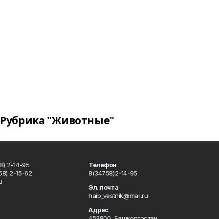
Рубрика "Животные"
8) 2-14-95
Телефон
8) 2-15-62
8(34758)2-14-95
u
Эл. почта
haib_vestnik@mail.ru
Адрес
453800, Башкортостан,