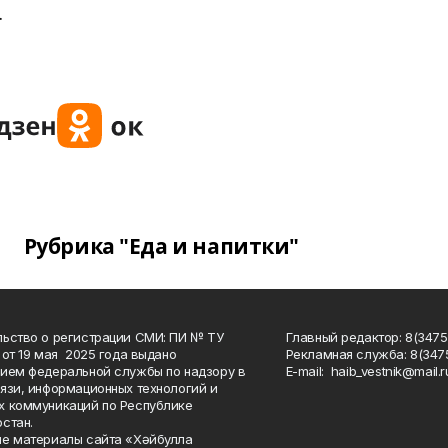
.
Рубрика "Еда и напитки"
ьство о регистрации СМИ: ПИ № ТУ
Главный редактор: 8(3475
 от 19 мая 2025 года выдано
Рекламная служба: 8(3475
ием федеральной службы по надзору в
Е-mаil: haib_vestnik@mail.r
язи, информационных технологий и
 коммуникаций по Республике
стан.
е материалы сайта «Хәйбулла