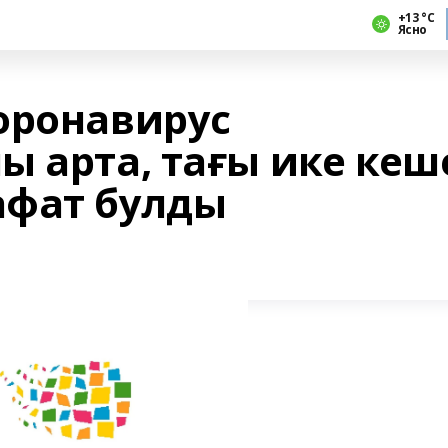
+13 °С
Ясно
оронавирус
ы арта, тағы ике кеш
афат булды