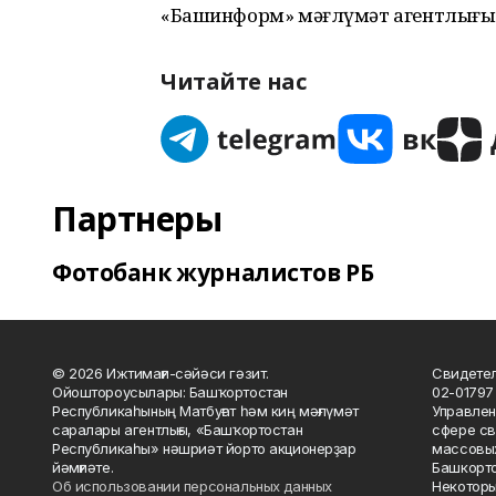
«Башинформ» мәғлүмәт агентлығы
Читайте нас
Партнеры
Фотобанк журналистов РБ
© 2026 Ижтимағи-сәйәси гәзит.
Свидетел
Ойоштороусылары: Башҡортостан
02-01797
Республикаһының Матбуғат һәм киң мәғлүмәт
Управлен
саралары агентлығы, «Башҡортостан
сфере св
Республикаһы» нәшриәт йорто акционерҙар
массовых
йәмғиәте.
Башкорто
Об использовании персональных данных
Некоторы