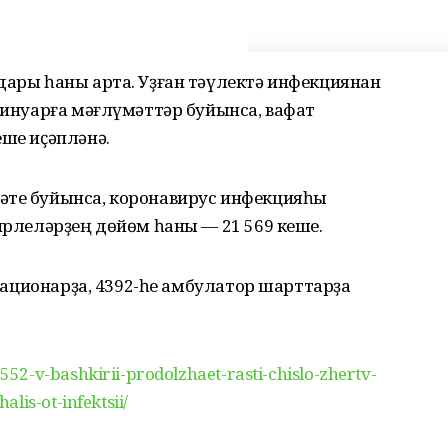
дары һаны арта. Уҙған тәүлектә инфекциянан
 ғинуарға мәғлүмәттәр буйынса, вафат
еше иҫәпләнә.
әте буйынса, коронавирус инфекцияһы
Сирлеләрҙең дөйөм һаны — 21 569 кеше.
 стационарҙа, 4392-һе амбулатор шарттарҙа
2-v-bashkirii-prodolzhaet-rasti-chislo-zhertv-
lis-ot-infektsii/