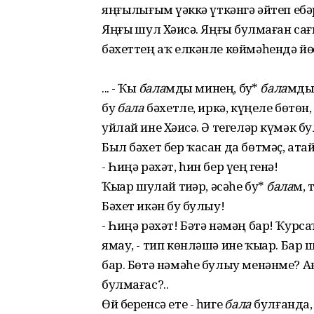
яңғыҙлығым үҙәккә үткәнгә әйтеп ебәрҙ
Яңғыҙ шул Хәҙисә. Яңғыҙ булмаған 
бәхеттең аҡ елкәнле көймәһендә йөҙҙө
... - Ҡыҙ
бала
мды минең, буҙ*
бала
мды,
буҙ
бала
бәхетле, иркә, күңеле бөтөн,
уйлай ине Хәҙисә. Ә тегеләр күмәк бу
Был бәхет бер ҡасан да бөтмәҫ, атай 
- Һиңә рәхәт, һин бер үҙең генә!
Ҡыҙҙар шулай тиҙәр, әсәһе буҙ*
бала
м, 
Бәхет икән буҙ булыу!
- Һиңә рәхәт! Бәтә нәмәң бар! Ҡурса
ямау, - тип көнләшә ине ҡыҙҙар. Бар
бар. Бөтә нәмәһе булыу менәнме? А
булмағас?..
Өй беренсә ете - һигеҙ
бала
булғанда, 