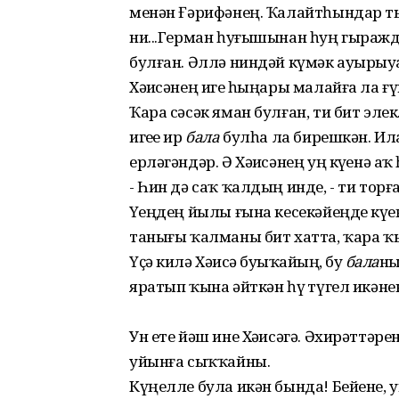
менән Ғәрифәнең. Ҡалайтһындар тыуғ
ни...Герман һуғышынан һуң гыраж
булған. Әллә ниндәй күмәк ауырыуҙ
Хәҙисәнең игеҙ һыңары малайға ла ғ
Ҡара сәсәк яман булған, ти бит эле
игеҙе ир
бала
булһа ла бирешкән. Ила
ерләгәндәр. Ә Хәҙисәнең уң күҙенә а
- Һин дә саҡ ҡалдың инде, - ти торғ
Үҙеңдең йылы ғына кесекәйеңде күҙе
танығы ҡалманы бит хатта, ҡара ҡы
Үҫә килә Хәҙисә буҙыҡайҙың, буҙ
бала
ны
яратып ҡына әйткән һүҙ түгел икән
Ун ете йәш ине Хәҙисәгә. Әхирәттәре
уйынға сыҡҡайны.
Күңелле була икән бында! Бейене, 