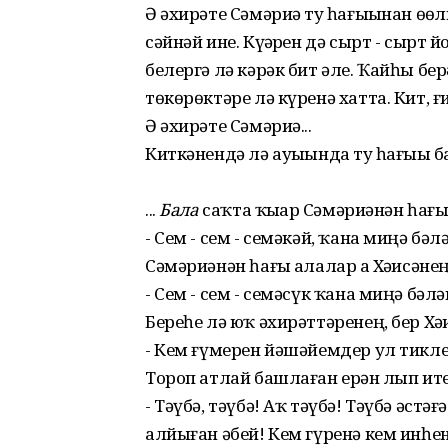
Ә әхирәте Сәмәриә туҙ һағыҙынан ө
сәйнәй ине. Күҙәрҙен дә сырт - сырт 
белергә лә кәрәк бит әле. Ҡайһы берә
төкөрөктәре лә күренә хатта. Кит, ғиб
Ә әхирәте Сәмәриә...
Киткәнендә лә ауыҙында туҙ һағыҙы ба
...
Бала
саҡта ҡыҙҙар Сәмәриәнән һағыҙ
- Сем - сем - семәкәй, ҡана миңә бәл
Сәмәриәнән һағыҙ алалар ҙа Хәҙисән
- Сем - сем - семәсүк ҡана миңә бәлә
Береһе лә юҡ әхирәттәренең, бер Хәҙи
- Кем ғүмерен йәшәйемдер ул тиклем
Тороп атлай башлаған ерҙән лып ит
- Тәүбә, тәүбә! Аҡ тәүбә! Тәүбә әс
алйыған әбей! Кем гүренә кем инһе