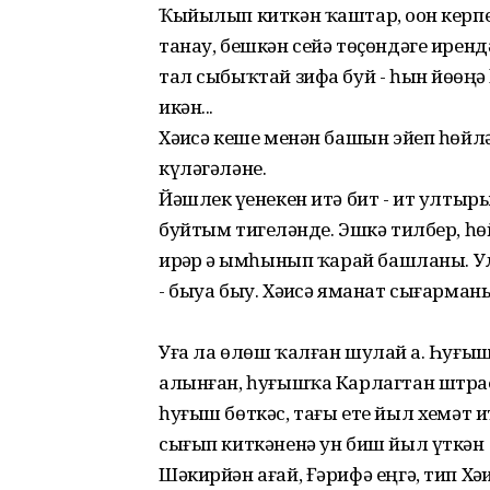
Ҡыйылып киткән ҡаштар, оҙон керпект
танау, бешкән сейә төҫөндәге иренд
тал сыбыҡтай зифа буй - һын йөҙөңә
икән...
Хәҙисә кеше менән башын эйеп һөйлә
күләгәләне.
Йәшлек үҙенекен итә бит - ит ултыр
буйтым тигеҙләнде. Эшкә тилбер, һ
ирҙәр ҙә ымһынып ҡарай башланы. У
- быуа быу. Хәҙисә яманат сығарманы,
Уға ла өлөш ҡалған шулай ҙа. Һуғы
алынған, һуғышҡа Карлагтан штраф
һуғыш бөткәс, тағы ете йыл хеҙмәт 
сығып киткәненә ун биш йыл үткән
Шәкирйән ағай, Ғәрифә еңгә, тип Х