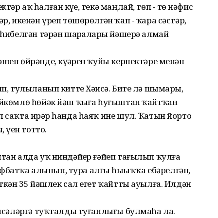
әр аҡ һалған күҙҙе, текә маңлай, төп - төҙ нәфис
әр, икенән үреп төшөрөлгән ҡап - ҡара сәстәр,
 һибелгән тәрән шаҙраларҙы йәшерә алмай
шеп өйрәнде, күҙҙәрен ҡуйы керпектәре менән
ып, тулыланып китте Хәҙисә. Бите лә шымарҙы,
өйкөмлө һөйәк йәш ҡыҙға һуғыштан ҡайтҡан
л саҡта ирҙәр һанда һаяҡ ине шул. Ҡатын йорто
 үҙен тотто.
штан алда уҡ ниндәйҙер ғәйеп тағылып ҡулға
батҡа алынып, тура алғы һыҙыҡҡа ебәрелгән,
иткән 35 йәшлек сал егет ҡайтты ауылға. Илдән
әҙисәләргә туҡталды туғанлығы булмаһа ла.