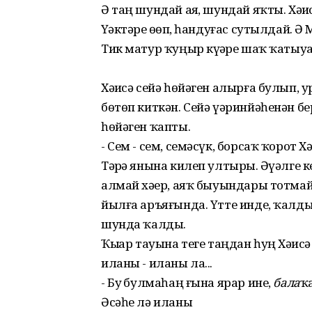
Ә таң шундай аяҙ, шундай яҡты. Хә
Үҙәктәрҙе өҙөп, һандуғас сутылдай.
Тик матур ҡуңыр күҙҙәре шаҡ ҡатыуҙан
Хәҙисә сейә һөйәген алырға булып,
бөтөп киткән. Сейә үәринйәһенән б
һөйәген ҡапты.
- Сем - сем, семәсүк, борсаҡ ҡорот Хә
Тәҙрә янына килеп ултырҙы. Әүәлге к
алмай хәҙер, аяҡ быуындары тотмай
йылға аръяғында. Үтте инде, ҡалды..
шунда ҡалды.
Ҡыҙҙар тауына теге таңдан һуң Хәҙи
иланы - иланы ла...
- Буҙ булмаһаң ғына ярар ине,
бала
ҡ
Әсәһе лә иланы