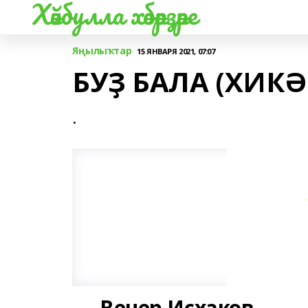
Хәйбулла хәбәрҙәре
Яңылыҡтар
15 ЯНВАРЯ 2021, 07:07
БУҘ БАЛА (ХИК
.
Венер Исхаков