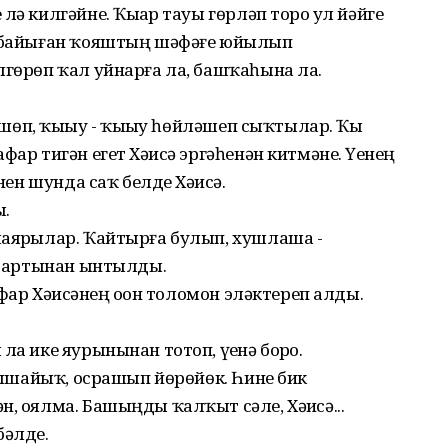
ә килгәйне. Ҡыҙҙар тауы гөрләп торҙо ул йәйге
и байыған ҡояштың шәфәғе юйылып
лгөрөп ҡал уйнарға ла, башҡаһына ла.
төшөп, ҡыҙыу - ҡыҙыу һөйләшеп сыҡтылар. Ҡыҙ
ар тигән егет Хәҙисә эргәһенән китмәне. Үҙенең
нен шунда саҡ белде Хәҙисә.
ы.
шаярҙылар. Ҡайтырға булып, хушлаша -
ар артынан ынтылды.
афар Хәҙисәнең оҙон толомон эләктереп алды.
а ике яурынынан тотоп, үҙенә борҙо.
анышайыҡ, осрашып йөрөйөк. Һине бик
, оялма. Башыңды ҡалҡыт сәле, Хәҙисә...
бәлде.