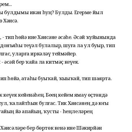
ем...
сағы булдымы икән һуң? Булды. Егерме йыл
 Хәҙисә.
 - тип һөйә ине Хәҙисәне әсәһе. Әсәй ҡуйынында
 донъяһы теүәл булалыр, шуға ла ул буҙҙыр, тип
лғас, уларға иркәләү теймәйҙер.
- әсәй бер ҡайҙа ла китмәҫ кеүек.
тип һөйә, атаһы буҙыҡай, ҡыҙыҡай, тип шаярта.
ҡ кеүек кейенәһең. Беҙҙең кейем ямау өҫтөндә
 шул, ҡалайтһын булғас. Тик Хәҙисәнең дә юғы
ғайың йә апайың, ҡусты - һеңлеләрең
Хәҙисәләре бер бөртөк кенә ине Шәкирйән