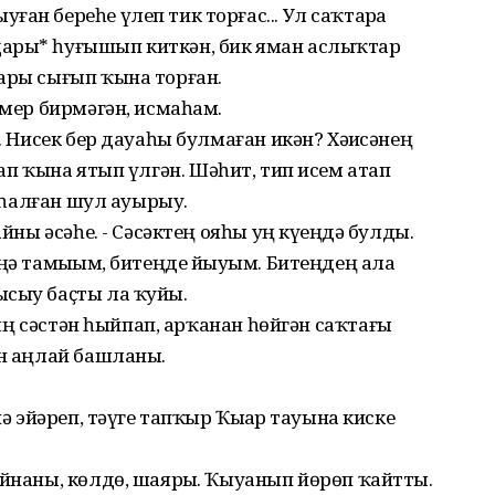
ан береһе үлеп тик торғас... Ул саҡтарҙа
дары* һуғышып киткән, бик яман аслыҡтар
ары сығып ҡына торған.
үмер бирмәгән, исмаһам.
к. Нисек бер дауаһы булмаған икән? Хәҙисәнең
п ҡына ятып үлгән. Шәһит, тип исем атап
ҡ һалған шул ауырыу.
айны әсәһе. - Сәсәктең ояһы уң күҙеңдә булды.
ңә тамыҙҙым, битеңде йыуҙым. Битеңдең ала
сыу баҫты ла ҡуйҙы.
ң сәстән һыйпап, арҡанан һөйгән саҡтағы
ен аңлай башланы.
нә эйәреп, тәүге тапҡыр Ҡыҙҙар тауына киске
уйнаны, көлдө, шаярҙы. Ҡыуанып йөрөп ҡайтты.