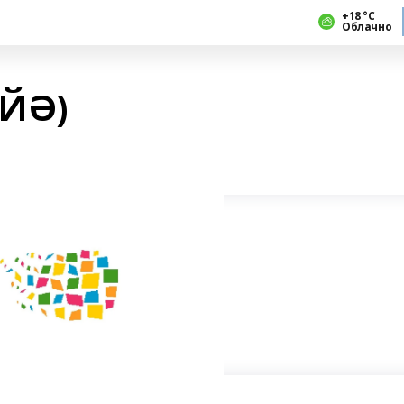
+18 °С
Облачно
ӘЙӘ)