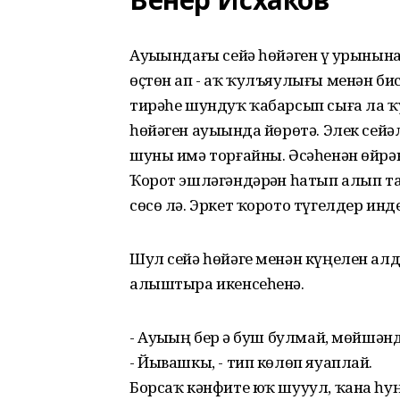
Ауыҙындағы сейә һөйәген үҙ урынын
өҫтөн ап - аҡ ҡулъяулығы менән би
тирәһе шундуҡ ҡабарсып сыға ла ҡу
һөйәген ауыҙында йөрөтә. Элек сей
шуны имә торғайны. Әсәһенән өйрән
Ҡорот эшләгәндәрҙән һатып алып та
сөсө лә. Эркет ҡорото түгелдер инде
Шул сейә һөйәге менән күңелен алда
алыштыра икенсеһенә.
- Ауыҙың бер ҙә буш булмай, мөйшәнд
- Йывашкы, - тип көлөп яуаплай.
Борсаҡ кәнфите юҡ шууул, ҡана һуң 