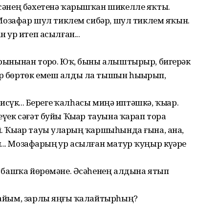
ҙисәнең бәхетенә ҡарышҡан шикелле яҡты.
 Ә Мозафар шул тиклем сибәр, шул тиклем яҡын.
 ҙур итеп асылған...
 урынынан торҙо. Юҡ, быны алыштырыр, бигерәк
ер бөртөк емеш алды ла тышын һыҙырып,
ҙисүк... Берегеҙ ҡалһасы миңә иптәшкә, ҡыҙҙар.
еүек сәғәт буйы Ҡыҙҙар тауына ҡарап тора
. Ҡыҙҙар тауы уларҙың ҡаршыһында ғына, ана,
. Мозафарҙың ҙур асылған матур ҡуңыр күҙҙәре
сә башҡа йөрөмәне. Әсәһенең алдына ятып
айым, зарлы яңғыҙ ҡалайтырһың?