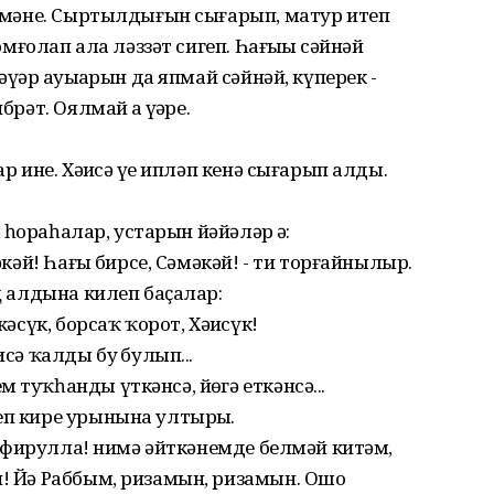
ҙөлмәне. Сыртылдығын сығарып, матур итеп
йомғолап ала ләззәт сигеп. Һағыҙҙы сәйнәй
үҙәр ауыҙҙарын да япмай сәйнәй, күперек -
рәт. Оялмай ҙа үҙҙәре.
р ине. Хәҙисә үҙе ипләп кенә сығарып алды.
 һораһалар, устарын йәйәләр ҙә:
әкәй! Һағыҙ бирсе, Сәмәкәй! - ти торғайнылыр.
ең алдына килеп баҫалар:
кәсүк, борсаҡ ҡорот, Хәҙисүк!
сә ҡалды буҙ булып...
 туҡһанды үткәнсә, йөҙгә еткәнсә...
еп кире урынына ултырҙы.
тәғәфирулла! нимә әйткәнемде белмәй китәм,
н! Йә Раббым, ризамын, ризамын. Ошо