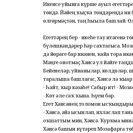
Икенсе уйынға күрше ауыл егеттәре л
төндә. Йәйҙең ҡыҫҡа төндәрендә н
өлгөрмәҫтән, таң һыҙыла башлай. Ө
Егеттәрҙең бер - икеһе тау итәгенә 
бүлешкәндәрҙер һәр саҡтағыса. Мозаф
дә йөрәге бар икәнен, ҡайҙа тора икә
Мәңге онотмаҫ Хәҙисә ул йәйге таңд
Бейенеләр, уйнанылар, көлдөләр, 
таралыша башлағас, Хәҙисә лә ҡыҙҙ
- Һайт, ҡыр кәзәһе! Сабыр ит! - Моз
- Көт әле саҡ ҡына. Һүҙем бар.
Егет Хәҙисәнең толомон ысҡындырҙы л
- Хәҙисә, әйҙә ысынлап, ихласлап т
оҡшаттым мин, Хәҙисә. Ҡурҡма минән
Хәҙисә башын күтәреп Мозафарға тө