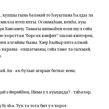
а, ҡупшы ғына бәләкәй тоҙ һауытына һалды ла
смилла итеп япты. Осонмаһын, юғиһә, ауыҙ
я Хәҙисәнең. Тамағы кипмәһен өсөн шул сейә
әле ҡороттан "борсаҡ кәнфит" эшләп киптереп,
еп алғайны быны. Хәҙер һыйыр көтә алмай.
 ҡараны - оҡшатманы, сейә тәме лә сыҡмай,
.
й. Ап - аҡ булып ағарып бөткәс кенә,
әй ҙә йөрөйһөң. Нимә ул ауыҙыңда? - тиһәләр,
булһа. Туҡ та тота бит ул ҡорот.