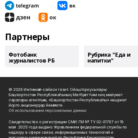
Партнеры
Фотобанк
Рубрика "Еда и
журналистов РБ
напитки"
© 2026 Ижтимағи-сәйәси гәзит. Ойоштороусылары:
Башҡортостан Республикаһының Матбуғат һәм киң мәғлүмәт
саралары агентлығы, «Башҡортостан Республикаһы» нәшриәт
йорто акционерҙар йәмғиәте.
Об использовании персональных данных
Свидетельство о регистрации СМИ: ПИ № ТУ 02-01797 от 19
мая 2025 года выдано Управлением федеральной службы по
надзору в сфере связи, информационных технологий и
массовых коммуникаций по Республике Башкортостан.