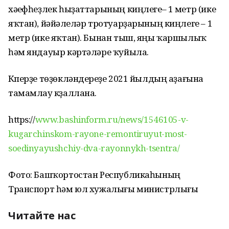
хәүефһеҙлек һыҙаттарының киңлеге– 1 метр (ике
яҡтан), йәйәүлеләр тротуарҙарының киңлеге – 1
метр (ике яҡтан). Бынан тыш, яңы ҡаршылыҡ
һәм яндауыр кәртәләре ҡуйыла.
Күперҙе төҙөкләндереүҙе 2021 йылдың аҙағына
тамамлау күҙаллана.
https://
www.bashinform.ru/news/1546105-v-
kugarchinskom-rayone-remontiruyut-most-
soedinyayushchiy-dva-rayonnykh-tsentra/
Фото: Башҡортостан Республикаһының
Транспорт һәм юл хужалығы министрлығы
Читайте нас