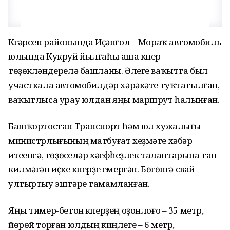
Күгәрсен районында Иҫәнғол – Мораҡ автомобиль
юлында Кукруй йылғаһы аша күпер
төҙөкләндерелә башланы. Әлеге ваҡытта был
участкала автомобилдәр хәрәкәте туҡтатылған,
ваҡытлыса урау юлдан яңы маршрут һалынған.
Башҡортостан Транспорт һәм юл хужалығы
министрлығының матбуғат хеҙмәте хәбәр
итеүенсә, төҙөүселәр хәүефһеҙлек талаптарына тап
килмәгән иҫке күперҙе емергән. Бөгөнгә свай
ултыртыу эштәре тамамланған.
Яңы тимер-бетон күперҙең оҙонлоғо – 35 метр,
йөрөй торған юлдың киңлеге – 6 метр,