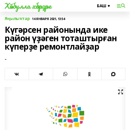
Хәйбулла хәбәрҙәре
Яңылыҡтар
14 ЯНВАРЯ 2021, 13:54
Күгәрсен районында ике
район үҙәген тоташтырған
күперҙе ремонтлайҙар
-