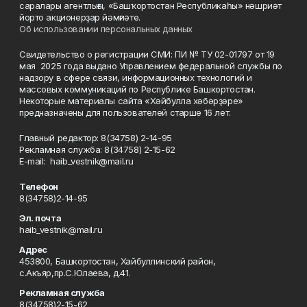
саралары агентлығы, «Башҡортостан Республикаһы» нәшриәт
йорто акционерҙар йәмғиәте.
Об использовании персональных данных
Свидетельство о регистрации СМИ: ПИ № ТУ 02-01797 от 19
мая 2025 года выдано Управлением федеральной службы по
надзору в сфере связи, информационных технологий и
массовых коммуникаций по Республике Башкортостан.
Некоторые материалы сайта «Хәйбулла хәбәрҙәре»
предназначены для пользователей старше 16 лет.
Главный редактор: 8(34758) 2-14-95
Рекламная служба: 8(34758) 2-15-62
Е-mаil: haib_vestnik@mail.ru
Телефон
8(34758)2-14-95
Эл. почта
haib_vestnik@mail.ru
Адрес
453800, Башкортостан, Хайбуллинский район,
с.Акъяр,пр.С.Юлаева, д.41.
Рекламная служба
8(34758)2-15-62