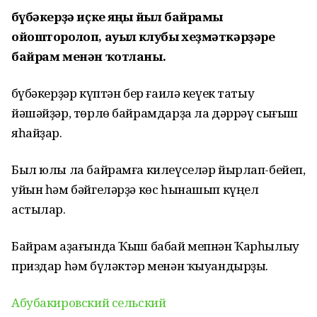
Әбүбәкерҙә иҫке яңы йыл байрамы
ойошторолоп, ауыл клубы хеҙмәткәрҙәре
байрам менән ҡотланы.
Әбүбәкерҙәр күптән бер ғаилә кеүек татыу
йәшәйҙәр, төрлө байрамдарҙа ла дәррәү сығыш
яһайҙар.
Был юлы ла байрамға килеүселәр йырлап-бейеп,
уйын һәм бәйгеләрҙә көс һынашып күңел
астылар.
Байрам аҙағында Ҡыш бабай мепнән Ҡарһылыу
приздар һәм бүләктәр менән ҡыуандырҙы.
Абубакировский сельский