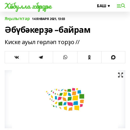
Хәйбулла хәбәрҙәре
Яңылыҡтар
14 ЯНВАРЯ 2021, 13:03
Әбүбәкерҙә –байрам
Киске ауыл гөрләп торҙо //