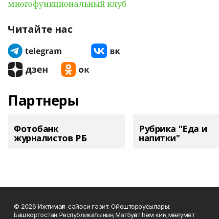
многофункциональный клуб
Читайте нас
Партнеры
Фотобанк
Рубрика "Еда и
журналистов РБ
напитки"
© 2026 Ижтимағи-сәйәси гәзит. Ойоштороусылары:
Башҡортостан Республикаһының Матбуғат һәм киң мәғлүмәт