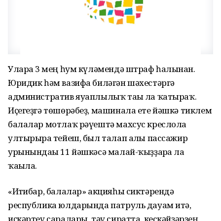
Уларға 3 мең һум күләмендә штраф һалынған.
Юридик һәм вазифа биләгән шәхестәргә
административ яуаплылыҡ тағы ла ҡатыраҡ.
Иҫегеҙгә төшөрәбеҙ, машинала ете йәшкә тиклем
балалар мотлаҡ рәүештә махсус креслола
ултырырға тейеш, был талап алғы пассажир
урынындағы 11 йәшкәсә малай-ҡыҙҙарға ла
ҡағыла.
«Иғтибар, балалар» акцияһы сиктәрендә
республика юлдарында патруль дауам итә,
иҫкәртеү саралары, тәү сиратта, кескәйҙәрҙең