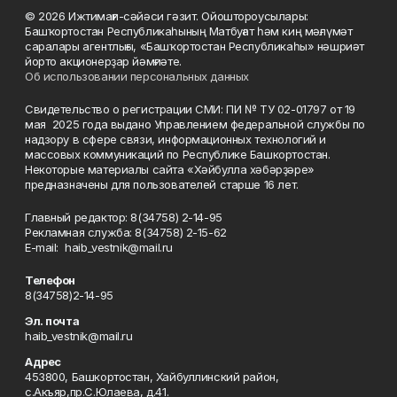
© 2026 Ижтимағи-сәйәси гәзит. Ойоштороусылары:
Башҡортостан Республикаһының Матбуғат һәм киң мәғлүмәт
саралары агентлығы, «Башҡортостан Республикаһы» нәшриәт
йорто акционерҙар йәмғиәте.
Об использовании персональных данных
Свидетельство о регистрации СМИ: ПИ № ТУ 02-01797 от 19
мая 2025 года выдано Управлением федеральной службы по
надзору в сфере связи, информационных технологий и
массовых коммуникаций по Республике Башкортостан.
Некоторые материалы сайта «Хәйбулла хәбәрҙәре»
предназначены для пользователей старше 16 лет.
Главный редактор: 8(34758) 2-14-95
Рекламная служба: 8(34758) 2-15-62
Е-mаil: haib_vestnik@mail.ru
Телефон
8(34758)2-14-95
Эл. почта
haib_vestnik@mail.ru
Адрес
453800, Башкортостан, Хайбуллинский район,
с.Акъяр,пр.С.Юлаева, д.41.