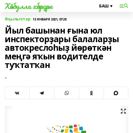
Хәйбулла хәбәрҙәре
Яңылыҡтар
13 ЯНВАРЯ 2021, 07:28
Йыл башынан ғына юл
инспекторҙары балаларҙы
автокреслоһыҙ йөрөткән
меңгә яҡын водителде
туҡтатҡан
-