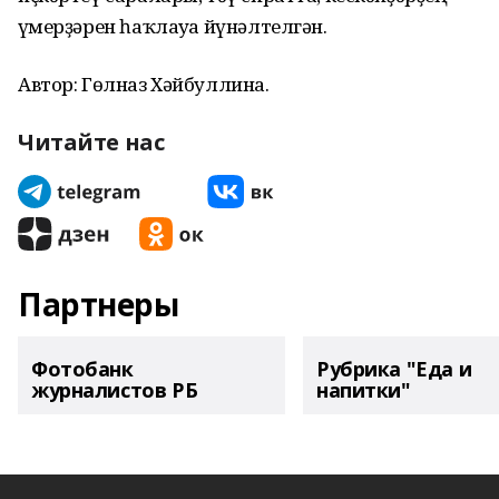
ғүмерҙәрен һаҡлауға йүнәлтелгән.
Автор: Гөлназ Хәйбуллина.
Читайте нас
Партнеры
Фотобанк
Рубрика "Еда и
журналистов РБ
напитки"