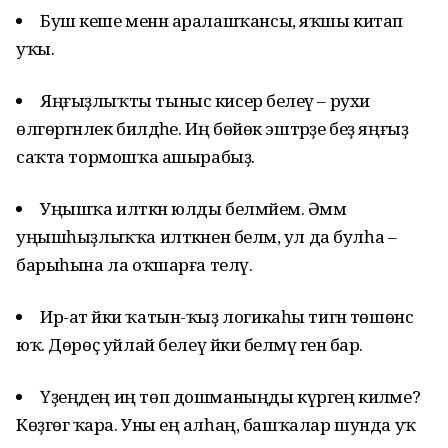
Буш кеше менән аралашҡансы, яҡшы китап
уҡы.
Яңғыҙлыҡты тыныс кисерә белеү – рухи
өлгөргәнлек билдәһе. Иң бөйөк эштәрҙе беҙ яңғыҙ
саҡта тормошҡа ашырабыҙ.
Уңышҡа илткән юлды белмәйем. Әммә
уңышһыҙлыҡҡа илткәнен беләм, ул да булһа –
барыһына ла оҡшарға теләү.
Ир-ат йәки ҡатын-ҡыҙ логикаһы тигән төшөнсә
юҡ. Дөрөҫ уйлай белеү йәки белмәү генә бар.
Үҙеңдең иң төп дошманыңды күргең киләме?
Көҙгөгә ҡара. Уны еңә алһаң, башҡалар шунда уҡ