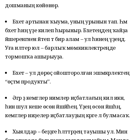
дошманың көйөнөр.
Бәхет артынан ҡыума, уның урынын тап. Һәм
бәхет һиңә үҙе килеп һырыныр. Бәхетеңдең ҡайҙа
йәшеренгәнен әйтеп тә бирә алам – ул һинең үҙеңдә.
Уға илтер юл – барлыҡ мөмкинлектәреңде
тормошҡа ашырыуҙа.
Бәхет – ул дөрөҫ ойошторолған эшмәкәрлектең
“өҫтәмә продукты”.
Әгәр ҙә кемгәлер нимәлер иҫбатлағың килә икән,
һин шул кеше өсөн йәшәйһең. Үҙең өсөн йәшәһәң,
кемгәлер ниҙелер иҫбатлауҙың кәрәге лә булмасаҡ.
Хыялдар – беҙҙәге һәләттәрҙең тауышы ул. Мин