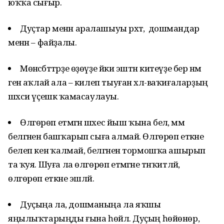
юҡҡа сығыр.
Дуҫтар менән аралашыуы рәхәт, ә дошмандар
менән – файҙалы.
Мөнәсәбәттәрҙе өҙөүҙе йәки эштән китеүҙе бер нәмә
генә аҡлай ала – килеп тыуған хәл-ваҡиғаларҙың
шәхси үҫешкә ҡамасаулауы.
Өлгөрөп етмәгән шәхес йыш ҡына белә, әммә
белгәнен башҡарып сыға алмай. Өлгөрөп еткәне
белеп кенә ҡалмай, белгәнен тормошҡа ашырып
та ҡуя. Шуға ла өлгөрөп етмәгәне тәнҡитләй,
өлгөрөп еткәне эшләй.
Дуҫыңа ла, дошманыңа ла яҡшы
яңылыҡтарыңды ғына һөйлә. Дуҫың һөйөнөр,