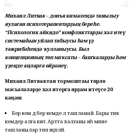
Михаил Литвак
–
донъя кимәлендә танылыу
яулаған психотерапевтарҙың береһе.
“Психологик айкидо” конфликттарҙы хәл итеү
системаһын уйлап табыусы һәм үҙ
тәжрибәһендә ҡулланыусы. Был
концепцияның төп маҡсаты
–
башҡаларҙы һәм
үҙеңде аңларға өйрәнеү.
Михаил Литвактан тормоштағы төрлө
мәсьәләләрҙе хәл итергә ярҙам итеүсе 20
кәңәш
Бер кем дә бер кемде лә ташламай. Бары тик
кемдер алға китә. Артта ҡалғаны иһә мине
ташланылар тип иҫәпләй.