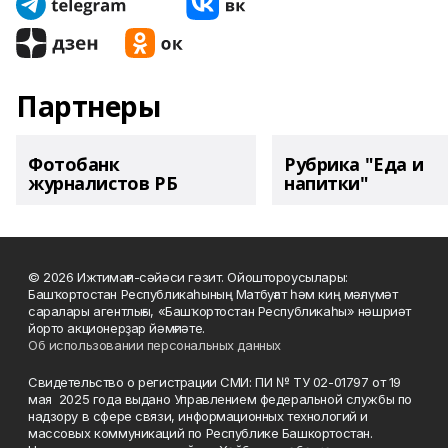
Партнеры
Фотобанк
Рубрика "Еда и
журналистов РБ
напитки"
© 2026 Ижтимағи-сәйәси гәзит. Ойоштороусылары:
Башҡортостан Республикаһының Матбуғат һәм киң мәғлүмәт
саралары агентлығы, «Башҡортостан Республикаһы» нәшриәт
йорто акционерҙар йәмғиәте.
Об использовании персональных данных
Свидетельство о регистрации СМИ: ПИ № ТУ 02-01797 от 19
мая 2025 года выдано Управлением федеральной службы по
надзору в сфере связи, информационных технологий и
массовых коммуникаций по Республике Башкортостан.