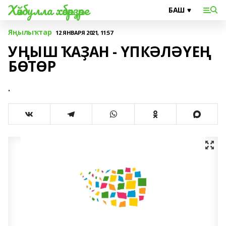
Хәйбулла хәбәрҙәре
Яңылыҡтар
12 ЯНВАРЯ 2021, 11:57
УҢЫШ ҠАҘАН - ҮПКӘЛӘҮЕҢ
БӨТӨР
.