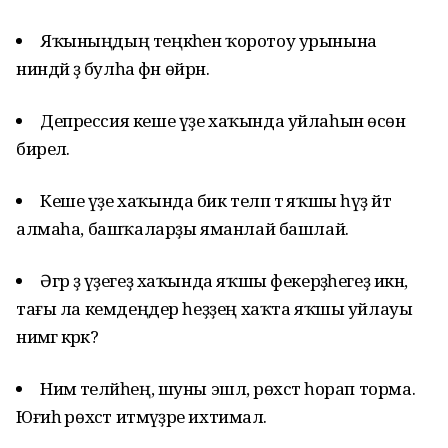
Яҡыныңдың теңкәһен ҡоротоу урынына
ниндәй ҙә булһа фән өйрән.
Депрессия кеше үҙе хаҡында уйлаһын өсөн
бирелә.
Кеше үҙе хаҡында бик теләп тә яҡшы һүҙ әйтә
алмаһа, башҡаларҙы яманлай башлай.
Әгәр ҙә үҙегеҙ хаҡында яҡшы фекерҙәһегеҙ икән,
тағы ла кемдеңдер һеҙҙең хаҡта яҡшы уйлауы
нимәгә кәрәк?
Нимә теләйһең, шуны эшлә, рөхсәт һорап торма.
Юғиһә рөхсәт итмәүҙәре ихтимал.