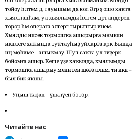
бит операла йырларға хыялланмайым. Моңдо
тойоу һәләтем дә, тауышым да юҡ. Әгәр ҙә ошо хаҡта
хыялланһам, ул хыялымды һәләтем дәртләндереп
торор һәм операға эләгергә тырышыр инем.
Хыялды нисек тормошҡа ашырырға мөмкин
икәнлеге хаҡында туҡтауһыҙ уйларға кәрәк. Бында
иң мөһиме – ашыҡмау. Шул саҡта ул тиҙерәк
бойомға ашыр. Кеше үҙе хаҡында, хыялымды
тормошҡа ашырыу менән генә шөғөлләнәм, ти икән –
был бик яҡшы.
Уңыш ҡаҙан – үпкәләүең бөтөр.
Читайте нас