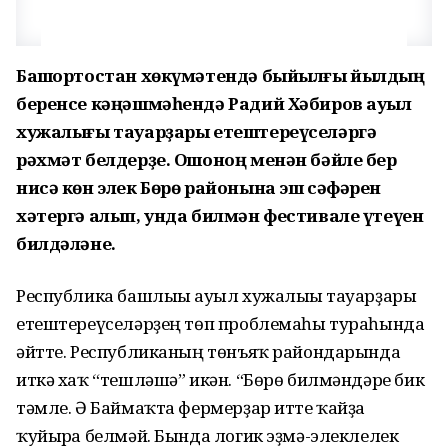
Башҡортостан хөкүмәтендә быйылғы йылдың
беренсе кәңәшмәһендә Радий Хәбиров ауыл
хужалығы тауарҙары етештереүселәргә
рәхмәт белдерҙе. Ошоноң менән бәйле бер
нисә көн элек Бөрө районына эш сәфәрен
хәтергә алып, унда билмән фестивале үтеүен
билдәләне.
Республика башлығы ауыл хужалығы тауарҙары
етештереүселәрҙең төп проблемаһы тураһында
әйтте. Республиканың төнъяҡ райондарында
иткә хаҡ “тешләшә” икән. “Бөрө билмәндәре бик
тәмле. Ә Баймаҡта фермерҙар итте ҡайҙа
ҡуйырға белмәй. Бында логик эҙмә-элеклелек