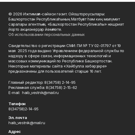
© 2026 Ижтимағи-сәйәси гәзит. Ойоштороусылары:
Башҡортостан Республикаһының Матбуғат һәм киң мәғлүмәт
саралары агентлығы, «Башҡортостан Республикаһы» нәшриәт
йорто акционерҙар йәмғиәте.
Об использовании персональных данных
Свидетельство о регистрации СМИ: ПИ № ТУ 02-01797 от 19
мая 2025 года выдано Управлением федеральной службы по
надзору в сфере связи, информационных технологий и
массовых коммуникаций по Республике Башкортостан.
Некоторые материалы сайта «Хәйбулла хәбәрҙәре»
предназначены для пользователей старше 16 лет.
Главный редактор: 8(34758) 2-14-95
Рекламная служба: 8(34758) 2-15-62
Е-mаil: haib_vestnik@mail.ru
Телефон
8(34758)2-14-95
Эл. почта
haib_vestnik@mail.ru
Адрес