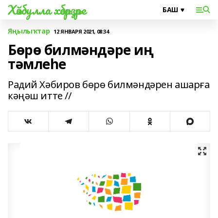
Хәйбулла хәбәрҙәре
Яңылыҡтар
12 ЯНВАРЯ 2021, 08:34
Бөрө билмәндәре иң
тәмлеһе
Радий Хәбиров бөрө билмәндәрен ашарға
кәңәш итте //