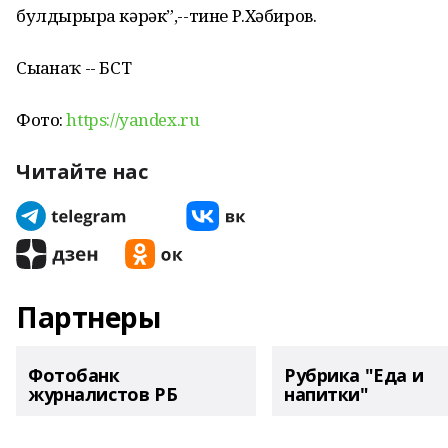
булдырырға кәрәк”,--тине Р.Хәбиров.
Сығанаҡ -- БСТ
Фото:
https://yandex.ru
Читайте нас
Партнеры
Фотобанк
Рубрика "Еда и
журналистов РБ
напитки"