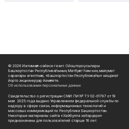
© 2026 Ижтимағи-сәйәси гәзит. Ойоштороусылары:
Башҡортостан Республикаһының Матбуғат һәм киң мәғлүмәт
саралары агентлығы, «Башҡортостан Республикаһы» нәшриәт
йорто акционерҙар йәмғиәте.
Об использовании персональных данных
Свидетельство о регистрации СМИ: ПИ № ТУ 02-01797 от 19
мая 2025 года выдано Управлением федеральной службы по
надзору в сфере связи, информационных технологий и
массовых коммуникаций по Республике Башкортостан.
Некоторые материалы сайта «Хәйбулла хәбәрҙәре»
предназначены для пользователей старше 16 лет.