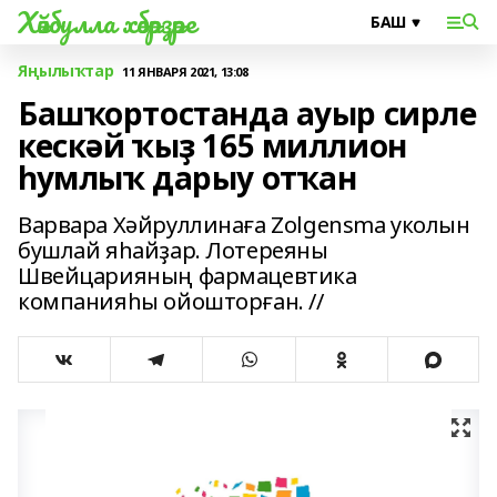
Хәйбулла хәбәрҙәре
Яңылыҡтар
11 ЯНВАРЯ 2021, 13:08
Башҡортостанда ауыр сирле
кескәй ҡыҙ 165 миллион
һумлыҡ дарыу отҡан
Варвара Хәйруллинаға Zolgensma уколын
бушлай яһайҙар. Лотереяны
Швейцарияның фармацевтика
компанияһы ойошторған. //