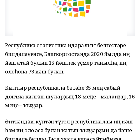
Республика статистика идаралығы белгестәре
билдәләүенсә, Башҡортостанда 2020 йылда иң
йәш атай булып 15 йәшлек үҫмер танылһа, иң
олоһона 73 йәш булған.
Былтыр республикала бөтәһе 35 мең сабый
донъяға килгән, шуларҙың 18-меңе – малайҙар, 16
меңе – ҡыҙҙар.
Әйткәндәй, күптән түгел республикалағы иң йәш
һәм иң оло әсә булған ҡатын-ҡыҙҙарҙың да йәше
билдәле булды. Был хаҡта кисә сайтыбыҙҙа