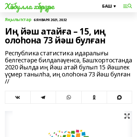
Хәйбулла хәбәрҙәре
Яңылыҡтар
6 ЯНВАРЯ 2021, 20:32
Иң йәш атайға – 15, иң
олоһона 73 йәш булған
Республика статистика идаралығы
белгестәре билдәләүенсә, Башҡортостанда
2020 йылда иң йәш атай булып 15 йәшлек
үҫмер танылһа, иң олоһона 73 йәш булған
//