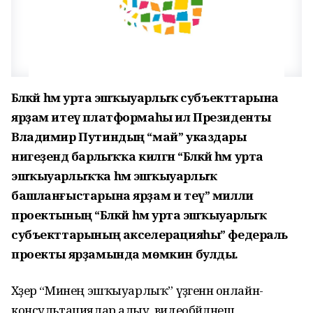
Бәләкәй һәм урта эшҡыуарлыҡ субъекттарына
ярҙам итеү платформаһы ил Президенты
Владимир Путиндың “май” указдары
нигеҙендә барлыҡҡа килгән “Бәләкәй һәм урта
эшҡыуарлыҡҡа һәм эшҡыуарлыҡ
башланғыстарына ярҙам и теү” милли
проектының “Бәләкәй һәм урта эшҡыуарлыҡ
субъекттарының акселерацияһы” федераль
проекты ярҙамында мөмкин булды.
Хәҙер “Минең эшҡыуарлыҡ” үҙәгенән онлайн-
консультациялар алыу, видеобәйләнеш