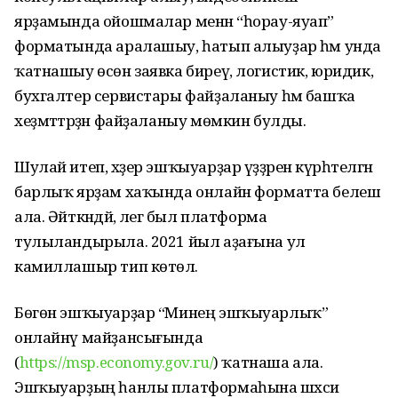
ярҙамында ойошмалар менән “һорау-яуап”
форматында аралашыу, һатып алыуҙар һәм унда
ҡатнашыу өсөн заявка биреү, логистик, юридик,
бухгалтер сервистары файҙаланыу һәм башҡа
хеҙмәттәрҙән файҙаланыу мөмкин булды.
Шулай итеп, хәҙер эшҡыуарҙар үҙҙәренә күрһәтелгән
барлыҡ ярҙам хаҡында онлайн форматта белешә
ала. Әйткәндәй, әлегә был платформа
тулыландырыла. 2021 йыл аҙағына ул
камиллашыр тип көтөлә.
Бөгөн эшҡыуарҙар “Минең эшҡыуарлыҡ”
онлайнү майҙансығында
(
https://msp.economy.gov.ru/
) ҡатнаша ала.
Эшҡыуарҙың һанлы платформаһына шәхси