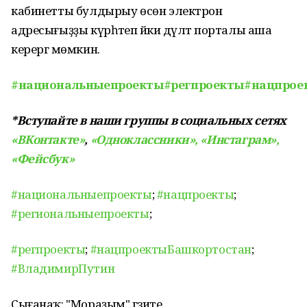
кабинетты булдырыу өсөн электрон
адресығыҙҙы күрһәтеп йәки дәүләт порталы аша
керергә мөмкин.
#национальныепроекты
#регпроекты
#нацпрое
*
Вступайте в наши группы в социальных сетях
«ВКонтакте»
,
«Одноклассники»,
«Инстаграм»,
«Фейсбук»
#национальныепроекты
;
#нацпроекты
;
#региональныепроекты
;
#регпроекты
;
#нацпроектыБашкортостан
;
#ВладимирПутин
Сығанаҡ: "Мораҙым" гәзите.