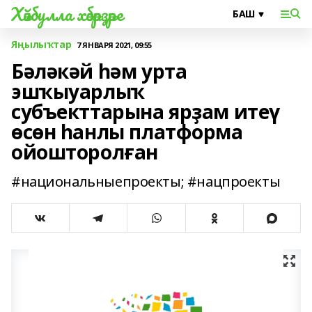
Хәйбулла хәбәрҙәре
Яңылыҡтар
7 ЯНВАРЯ 2021, 09:55
Бәләкәй һәм урта
эшҡыуарлыҡ
субъекттарына ярҙам итеү
өсөн һанлы платформа
ойошторолған
#национальныепроекты; #нацпроекты