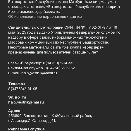
Башҡортостан Республикаһының Матбуғат һәм киң мәғлүмәт
саралары агентлығы, «Башҡортостан Республикаһы» нәшриәт
йорто акционерҙар йәмғиәте.
Об использовании персональных данных
Свидетельство о регистрации СМИ: ПИ № ТУ 02-01797 от 19
мая 2025 года выдано Управлением федеральной службы по
надзору в сфере связи, информационных технологий и
массовых коммуникаций по Республике Башкортостан.
Некоторые материалы сайта «Хәйбулла хәбәрҙәре»
предназначены для пользователей старше 16 лет.
Главный редактор: 8(34758) 2-14-95
Рекламная служба: 8(34758) 2-15-62
Е-mаil: haib_vestnik@mail.ru
Телефон
8(34758)2-14-95
Эл. почта
haib_vestnik@mail.ru
Адрес
453800, Башкортостан, Хайбуллинский район,
с.Акъяр,пр.С.Юлаева, д.41.
Рекламная служба