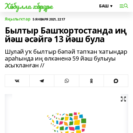
Хәйбулла хәбәрҙәре
Яңылыҡтар
5 ЯНВАРЯ 2021, 22:17
Былтыр Башҡортостанда иң
йәш әсәйгә 13 йәш була
Шулай уҡ былтыр бәпәй тапҡан ҡатындар
араһында иң өлкәненә 59 йәш булыуы
асыҡланған //