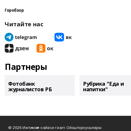
Горобзор
Читайте нас
Партнеры
Фотобанк
Рубрика "Еда и
журналистов РБ
напитки"
© 2026 Ижтимағи-сәйәси гәзит. Ойоштороусылары: