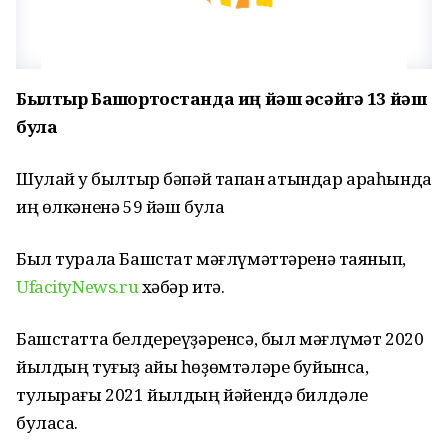
Былтыр Башҡортостанда иң йәш әсәйгә 13 йәш
була
Шулай уҡ былтыр бәпәй тапҡан ҡатындар араһында
иң өлкәненә 59 йәш була
Был турала Башстат мәғлүмәттәренә таянып,
UfacityNews.ru
хәбәр итә.
Башстатта белдереүҙәренсә, был мәғлүмәт 2020
йылдың туғыҙ айы һөҙөмтәләре буйынса,
тулырағы 2021 йылдың йәйендә билдәле
буласаҡ.