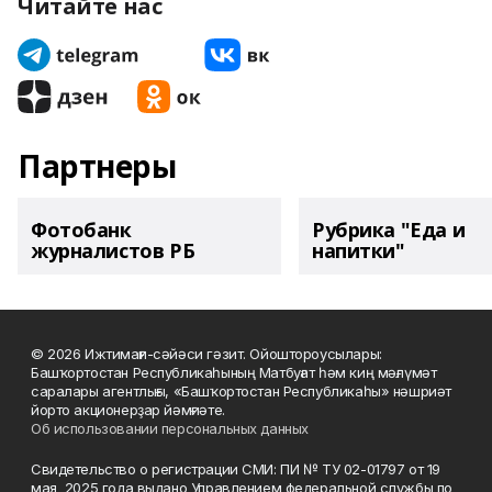
Читайте нас
Партнеры
Фотобанк
Рубрика "Еда и
журналистов РБ
напитки"
© 2026 Ижтимағи-сәйәси гәзит. Ойоштороусылары:
Башҡортостан Республикаһының Матбуғат һәм киң мәғлүмәт
саралары агентлығы, «Башҡортостан Республикаһы» нәшриәт
йорто акционерҙар йәмғиәте.
Об использовании персональных данных
Свидетельство о регистрации СМИ: ПИ № ТУ 02-01797 от 19
мая 2025 года выдано Управлением федеральной службы по