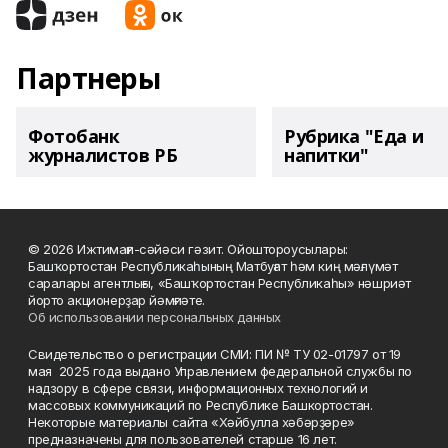
Партнеры
Фотобанк
Рубрика "Еда и
журналистов РБ
напитки"
© 2026 Ижтимағи-сәйәси гәзит. Ойоштороусылары:
Башҡортостан Республикаһының Матбуғат һәм киң мәғлүмәт
саралары агентлығы, «Башҡортостан Республикаһы» нәшриәт
йорто акционерҙар йәмғиәте.
Об использовании персональных данных
Свидетельство о регистрации СМИ: ПИ № ТУ 02-01797 от 19
мая 2025 года выдано Управлением федеральной службы по
надзору в сфере связи, информационных технологий и
массовых коммуникаций по Республике Башкортостан.
Некоторые материалы сайта «Хәйбулла хәбәрҙәре»
предназначены для пользователей старше 16 лет.