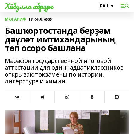
Хәйбулла хәбәрҙәре
МӘҒАРИФ
1 ИЮНЯ , 05:35
Башҡортостанда берҙәм
дәүләт имтихандарының
төп осоро башлана
Марафон государственной итоговой
аттестации для одиннадцатиклассников
открывают экзамены по истории,
литературе и химии.