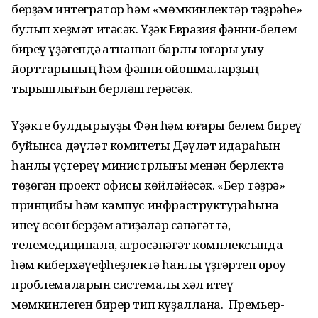
берҙәм интегратор һәм «мөмкинлектәр тәҙрәһе»
булып хеҙмәт итәсәк. Үҙәк Евразия фәнни-белем
биреү үҙәгендә ҡатнашҡан барлыҡ юғары уҡыу
йорттарының һәм фәнни ойошмаларҙың
тырышлығын берләштерәсәк.
Үҙәкте булдырыуҙы Фән һәм юғары белем биреү
буйынса дәүләт комитеты Дәүләт идараһын
һанлы үҫтереү министрлығы менән берлектә
төҙөгән проект офисы көйләйәсәк. «Бер тәҙрә»
принцибы һәм кампус инфраструктураһына
инеү өсөн берҙәм ҡағиҙәләр сәнәғәттә,
телемедицинала, агросәнәғәт комплексында
һәм киберхәүефһеҙлектә һанлы үҙгәртеп ҡороу
проблемаларын системалы хәл итеү
мөмкинлеген бирер тип күҙаллана. Премьер-