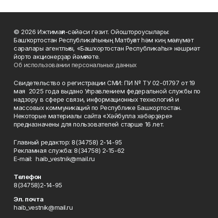
© 2026 Ижтимағи-сәйәси гәзит. Ойоштороусылары:
Башҡортостан Республикаһының Матбуғат һәм киң мәғлүмәт
саралары агентлығы, «Башҡортостан Республикаһы» нәшриәт
йорто акционерҙар йәмғиәте.
Об использовании персональных данных
Свидетельство о регистрации СМИ: ПИ № ТУ 02-01797 от 19
мая 2025 года выдано Управлением федеральной службы по
надзору в сфере связи, информационных технологий и
массовых коммуникаций по Республике Башкортостан.
Некоторые материалы сайта «Хәйбулла хәбәрҙәре»
предназначены для пользователей старше 16 лет.
Главный редактор: 8(34758) 2-14-95
Рекламная служба: 8(34758) 2-15-62
Е-mаil: haib_vestnik@mail.ru
Телефон
8(34758)2-14-95
Эл. почта
haib_vestnik@mail.ru