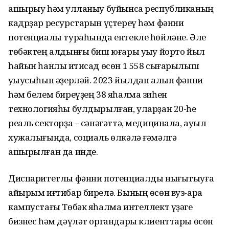
ашырыу һәм ҡулланыу буйынса республиканың
кадрҙар ресурстарын үҫтереү һәм фәнни
потенциалы тураһында ентекле һөйләне. Әле
төбәктең алдынғы биш юғары уҡыу йорто йыл
һайын һанлы иҡтисад өсөн 1 558 сығарылыш
уҡыусыһын әҙерләй. 2023 йылдан алып фәнни
һәм белем биреүҙең 38 яһалма зиһен
технологияһы булдырылған, уларҙан 20-һе
реаль секторҙа – сәнәғәттә, медицинала, ауыл
хужалығында, социаль өлкәлә ғәмәлгә
ашырылған да инде.
Диспаритетлы фәнни потенциалды нығытыуға
айырым иғтибар бирелә. Бының өсөн вуз-ара
кампустағы Төбәк яһалма интеллект үҙәге
бизнес һәм дәүләт органдары клиенттары өсөн