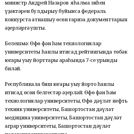
министр Андрей Назаров яһалма зиһен
үҙәктәрен булдырыу буйынса федераль
конкурста ҡатнашыу өсөн ғариза документтарын
әҙерләргә ҡушты.
Белешмә: Өфө фән һәм технологиялар
университеты һанлы иҡтисад рейтингында төбәк
юғары уҡыу йорттары араһында 7-се урынды
биләй.
Республикала биш юғары уҡыу йорто һанлы
иҡтисад өсөн белгестәр әҙерләй: Өфө фән һәм
технологиялар университеты, Өфө дәүләт нефть
техник университеты, Башҡортостан дәүләт
медицина университеты, Башҡортостан дәүләт
аграр университеты, Башҡортостан дәүләт