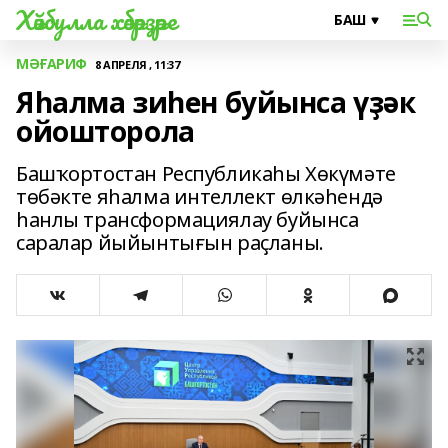
Хәйбулла хәбәрҙәре
МӘҒАРИФ
8 АПРЕЛЯ , 11:37
Яһалма зиһен буйынса үҙәк
ойошторола
Башҡортостан Республикаһы Хөкүмәте
төбәкте яһалма интеллект өлкәһендә
һанлы трансформациялау буйынса
саралар йыйынтығын раҫланы.