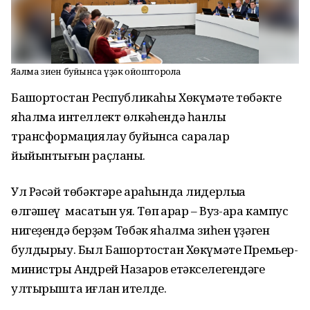
Яһалма зиһен буйынса үҙәк ойошторола
Башҡортостан Республикаһы Хөкүмәте төбәкте
яһалма интеллект өлкәһендә һанлы
трансформациялау буйынса саралар
йыйынтығын раҫланы.
Ул Рәсәй төбәктәре араһында лидерлыҡҡа
өлгәшеү маҡсатын ҡуя. Төп ҡарар – Вуз-ара кампус
нигеҙендә берҙәм Төбәк яһалма зиһен үҙәген
булдырыу. Был Башҡортостан Хөкүмәте Премьер-
министры Андрей Назаров етәкселегендәге
ултырышта иғлан ителде.