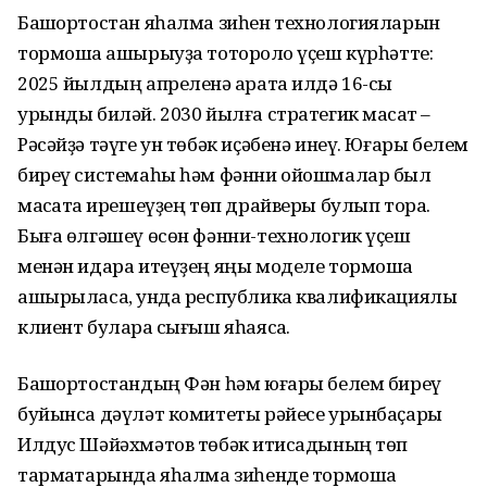
Башҡортостан яһалма зиһен технологияларын
тормошҡа ашырыуҙа тотороҡло үҫеш күрһәтте:
2025 йылдың апреленә ҡарата илдә 16-сы
урынды биләй. 2030 йылға стратегик маҡсат –
Рәсәйҙә тәүге ун төбәк иҫәбенә инеү. Юғары белем
биреү системаһы һәм фәнни ойошмалар был
маҡсатҡа ирешеүҙең төп драйверы булып тора.
Быға өлгәшеү өсөн фәнни-технологик үҫеш
менән идара итеүҙең яңы моделе тормошҡа
ашырыласаҡ, унда республика квалификациялы
клиент булараҡ сығыш яһаясаҡ.
Башҡортостандың Фән һәм юғары белем биреү
буйынса дәүләт комитеты рәйесе урынбаҫары
Илдус Шәйәхмәтов төбәк иҡтисадының төп
тармаҡтарында яһалма зиһенде тормошҡа