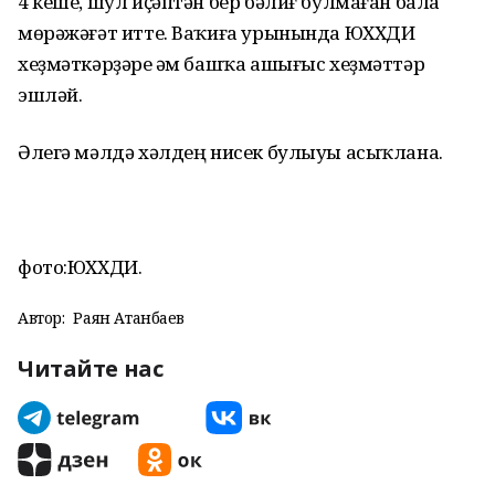
4 кеше, шул иҫәптән бер бәлиғ булмаған бала
мөрәжәғәт итте. Ваҡиға урынында ЮХХДИ
хеҙмәткәрҙәре һәм башҡа ашығыс хеҙмәттәр
эшләй.
Әлегә мәлдә хәлдең нисек булыуы асыҡлана.
фото:ЮХХДИ.
Автор:
Раян Атанбаев
Читайте нас