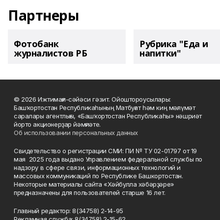
Партнеры
Фотобанк
Рубрика "Еда и
журналистов РБ
напитки"
© 2026 Ижтимағи-сәйәси гәзит. Ойоштороусылары:
Башҡортостан Республикаһының Матбуғат һәм киң мәғлүмәт
саралары агентлығы, «Башҡортостан Республикаһы» нәшриәт
йорто акционерҙар йәмғиәте.
Об использовании персональных данных
Свидетельство о регистрации СМИ: ПИ № ТУ 02-01797 от 19
мая 2025 года выдано Управлением федеральной службы по
надзору в сфере связи, информационных технологий и
массовых коммуникаций по Республике Башкортостан.
Некоторые материалы сайта «Хәйбулла хәбәрҙәре»
предназначены для пользователей старше 16 лет.
Главный редактор: 8(34758) 2-14-95
Рекламная служба: 8(34758) 2-15-62