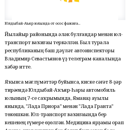
Юлдыбай-Аҡъяр юлында ҡот осҡос фажиғә...
Йылайыр районында һәләк булғандар менән юл-
транспорт ваҡиғаһы теркәлгән. Был турала
республиканың баш дәүләт автоинспекторы
Владимир Севастьянов үҙ телеграм-каналында
хәбәр итте.
Яҡынса мәғлүмәттәр буйынса, киске сәғәт 8-ҙәр
тирәһендә Юлдыбай-Аҡъяр-Һары автомобиль
юлының 7-се саҡрымында, Яманһаҙ ауылы
янында, "Лада Приора" менән "Лада Гранта"
төкөшкән. Юл-транспорт ваҡиғаһында бер
кешенең ғүмере өҙөлгән. Медицина ярҙамы һорап