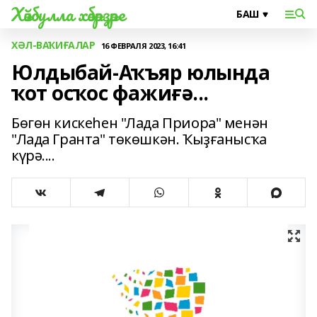
Хәйбулла хәбәрҙәре
ХӘЛ-ВАҠИҒАЛАР
16 ФЕВРАЛЯ 2023, 16:41
Юлдыбай-Аҡъяр юлында
ҡот осҡос фажиғә...
Бөгөн кискеһен "Лада Приора" менән
"Лада Гранта" төкөшкән. Ҡыҙғанысҡа
күрә....