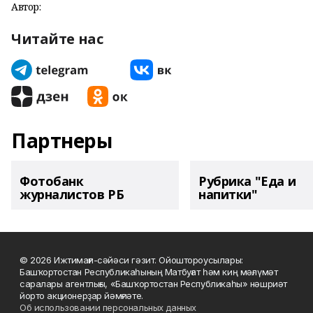
Автор:
Читайте нас
Партнеры
Фотобанк
Рубрика "Еда и
журналистов РБ
напитки"
© 2026 Ижтимағи-сәйәси гәзит. Ойоштороусылары:
Башҡортостан Республикаһының Матбуғат һәм киң мәғлүмәт
саралары агентлығы, «Башҡортостан Республикаһы» нәшриәт
йорто акционерҙар йәмғиәте.
Об использовании персональных данных