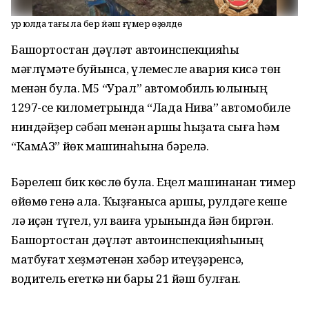
Ҙур юлда тағы ла бер йәш ғүмер өҙөлдө
Башҡортостан дәүләт автоинспекцияһы
мәғлүмәте буйынса, үлемесле авария кисә төн
менән була. М5 “Урал” автомобиль юлының
1297-се километрында “Лада Нива” автомобиле
ниндәйҙер сәбәп менән ҡаршы һыҙатҡа сыға һәм
“КамАЗ” йөк машинаһына бәрелә.
Бәрелеш бик көслө була. Еңел машинанан тимер
өйөмө генә ҡала. Ҡыҙғанысҡа ҡаршы, рулдәге кеше
лә иҫән түгел, ул ваҡиға урынында йән биргән.
Башҡортостан дәүләт автоинспекцияһының
матбуғат хеҙмәтенән хәбәр итеүҙәренсә,
водитель егеткә ни бары 21 йәш булған.