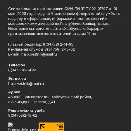
Свидетельство о регистрации СМИ: ПИ № ТУ 02-01797 от 19
мая 2025 года выдано Управлением федеральной службы по
надзору в сфере связи, информационных технологий и
массовых коммуникаций по Республике Башкортостан.
Некоторые материалы сайта «Хәйбулла хәбәрҙәре»
предназначены для пользователей старше 16 лет.
Главный редактор: 8(34758) 2-14-95
Рекламная служба: 8(34758) 2-15-62
Е-mаil: haib_vestnik@mail.ru
Телефон
8(34758)2-14-95
Эл. почта
haib_vestnik@mail.ru
Адрес
453800, Башкортостан, Хайбуллинский район,
с.Акъяр,пр.С.Юлаева, д.41.
Рекламная служба
8(34758)2-15-62