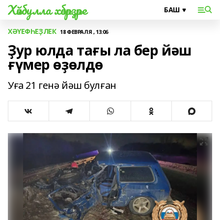
Хәйбулла хәбәрҙәре
ХӘҮЕФҺЕҘЛЕК
18 ФЕВРАЛЯ , 13:06
Ҙур юлда тағы ла бер йәш
ғүмер өҙөлдө
Уға 21 генә йәш булған