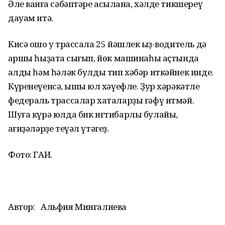
Әле ваҡиға сәбәптәре асыҡлана, хәлде тикшереү
дауам итә.
Кисә ошо уҡ трассала 25 йәшлек ҡыҙ-водитель дә
ҡаршы һыҙатҡа сығып, йөк машинаһы аҫтында
ҡалды һәм һәләк булды тип хәбәр иткәйнек инде.
Күренеүенсә, ҡышҡы юл хәүефле. Ҙур хәрәкәтле
федераль трассалар хаталарҙы ғәфү итмәй.
Шуға күрә юлда бик иғтибарлы булайыҡ,
ҡағиҙәләрҙе теүәл үтәгеҙ.
Фото: ГАИ.
Автор:
Альфия Мингалиева