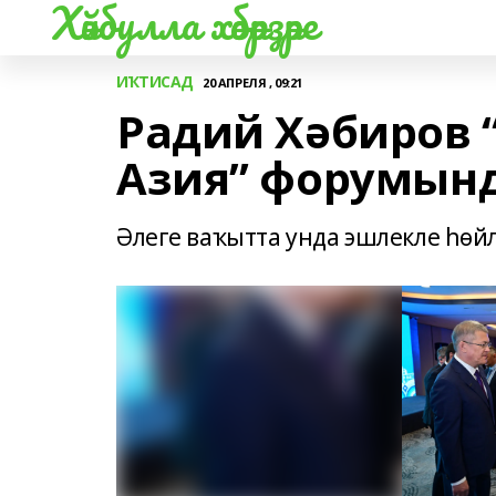
Хәйбулла хәбәрҙәре
ИҠТИСАД
20 АПРЕЛЯ , 09:21
Радий Хәбиров
Азия” форумын
Әлеге ваҡытта унда эшлекле һө