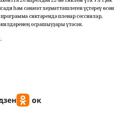
исади һәм сәнәғәт хеҙмәттәшлеген үҫтереү өсөн
 программа сиктәрендә пленар сессиялар,
вәкилдәренең осрашыуҙары үтәсәк.
.