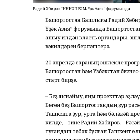
Радий Хәбиров “ИННОПРОМ. Үҙәк Азия” форумында
Башҡортостан Башлығы Радий Хәбир
Үҙәк Азия” форумында Башҡортостан
ашыу илдән власть органдары, эшл
вәкилдәрен берләштерә.
20 апрелдә сараның эшлекле прогр
Башҡортостан һәм Үзбәкстан бизне
старт бирҙе.
– Беҙ яҡынайыу, яңы проекттар эҙлә
Бөгөн беҙ Башҡортостандың ҙур рә
Ташкентҡа ҙур, урта һәм бәләкәй п
килде, – тине Радий Хәбиров. – Рәсә
туғандаш төбәк булған Ташкент өлк
компанияларыбыҙ эшмәкәрлеге өс