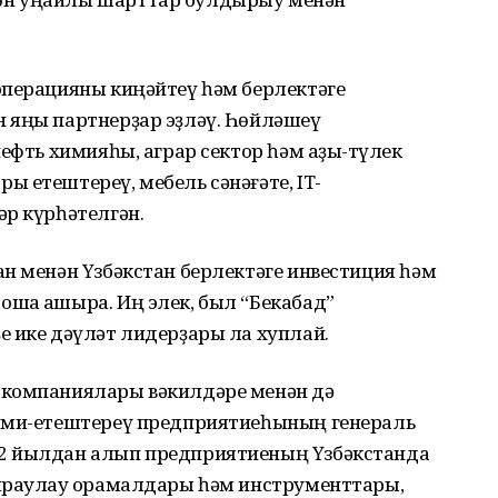
операцияны киңәйтеү һәм берлектәге
 яңы партнерҙар эҙләү. Һөйләшеү
ефть химияһы, аграр сектор һәм аҙыҡ-түлек
 етештереү, мебель сәнәғәте, IT-
әр күрһәтелгән.
н менән Үзбәкстан берлектәге инвестиция һәм
шҡа ашыра. Иң элек, был “Бекабад”
е ике дәүләт лидерҙары ла хуплай.
 компаниялары вәкилдәре менән дә
илми-етештереү предприятиеһының генераль
2 йылдан алып предприятиеның Үзбәкстанда
ыраулау ҡорамалдары һәм инструменттары,