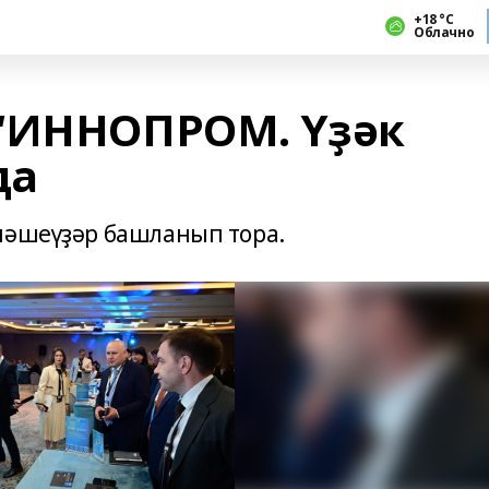
+18 °С
Облачно
 “ИННОПРОМ. Үҙәк
да
йләшеүҙәр башланып тора.