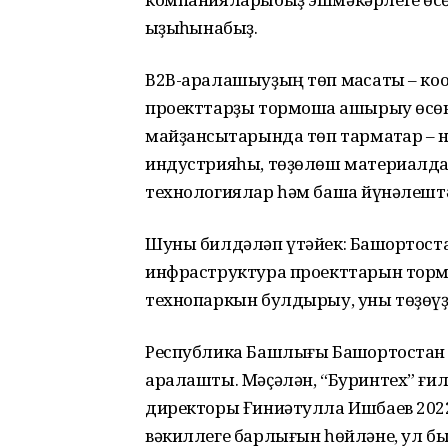
ҡыҙыҡһынабыҙ.
В2В-аралашыуҙың төп маҡсаты – ко
проекттарҙы тормошҡа ашырыу өсөн
майҙансыҡтарында төп тармаҡтар – н
индустрияһы, төҙөлөш материалдары
технологиялар һәм башҡа йүнәлешт
Шуны билдәләп үтәйек: Башҡортоста
инфраструктура проекттарын тормо
технопаркын булдырыу, уны төҙөүҙ
Республика Башлығы Башҡортостан
аралашты. Мәҫәлән, “Буринтех” ғ
директоры Ғиниәтулла Ишбаев 202
вәкиллеге барлығын һөйләне, ул б