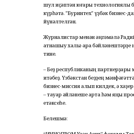
шул иҫәптән юғары технологиялы б
күрһәтә. "Буринтех" үҙбәк бизнес-
йүнәлтелгән.
Журналистар менән әңгәмәлә Ради
ҡатнашыу халыҡ-ара бәйләнештәрҙе
тине.
– Беҙ республиканың партнерҙары
итәбеҙ. Үзбәкстан беҙҙең мәнфәғәт
бизнес-миссия алып килдек, ә хәҙер
– тауар әйләнеше арта һәм яңы прое
етәксеһе.
Белешмә:
“ИННОПРОМ Үҙәк Азия” форумы Ташк