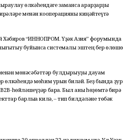
ыраулау өлкәһендәге заманса ҡарарҙарҙы
даирәләре менән кооперацияны киңәйтеүгә
й Хәбиров “ИННОПРОМ. Үҙәк Азия” форумында
 нығытыу буйынса системалы эштең бер өлөшө
 менән мөнәсәбәттәр булдырыуҙы дауам
тәр өлкәһендә мөһим урын биләй. Беҙ бында ҙур
 B2B-һөйләшеүҙәр бара. Был аныҡ һөҙөмтә бирә
кттар барлыҡҡа килә, – тип билдәләне төбәк
ентта 20 апрелдән 22-нә тиклем үтә. Ул Үҙәк