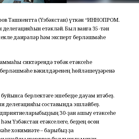
ов Ташкентта (Үзбәкстан) үткән “ИННОПРОМ.
 делегацияһын етәкләй. Был ваҡиға 35-тән
екле даирәләр һәм эксперт берләшмәһе
аммаһы сиктәрендә төбәк етәксеһе
с-берләшмәһе вәкилдәренең һөйләшеүҙәренә
ү буйынса берлектәге эшебеҙҙе дауам итәбеҙ.
сми делегацияһы составында эшләйбеҙ.
редприятиеларыбыҙҙың 30-ҙан ашыу етәксеһе
й һәм Үзбәкстан етәкселеге, беҙҙең өсөн
әһе хокимиәте – барыбыҙ ҙа
өн уңайлы шарттар булдырыу менән