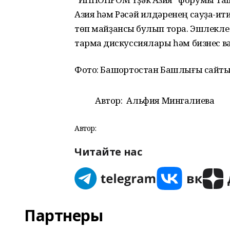
Азия һәм Рәсәй илдәренең сауҙа-иҡт
төп майҙансыҡ булып тора. Эшлекле
тармаҡ дискуссиялары һәм бизнес 
Фото: Башҡортостан Башлығы сайты
Автор:
Альфия Мингалиева
Автор:
Читайте нас
Партнеры