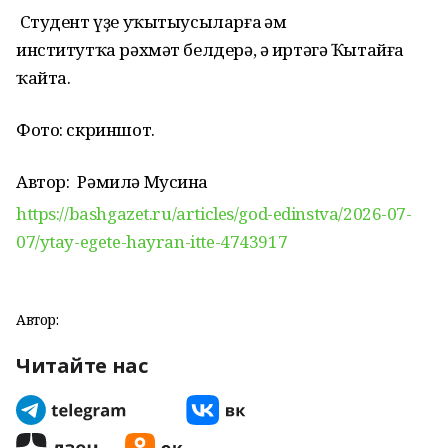
Студент
үҙе
уҡытыусыларға һәм
институтҡа
рәхмәт белдерә, ә иртәгә Ҡытайға
ҡайта.
Фото: скриншот.
Автор:
Рәмилә Мусина
https://bashgazet.ru/articles/god-edinstva/2026-07-
07/ytay-egete-hayran-itte-4743917
Автор:
Читайте нас