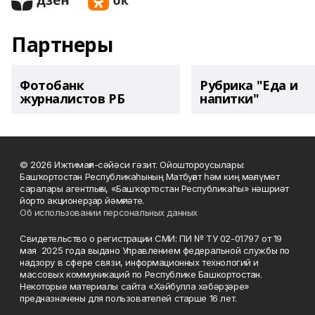
Партнеры
Фотобанк
Рубрика "Еда и
журналистов РБ
напитки"
© 2026 Ижтимағи-сәйәси гәзит. Ойоштороусылары:
Башҡортостан Республикаһының Матбуғат һәм киң мәғлүмәт
саралары агентлығы, «Башҡортостан Республикаһы» нәшриәт
йорто акционерҙар йәмғиәте.
Об использовании персональных данных
Свидетельство о регистрации СМИ: ПИ № ТУ 02-01797 от 19
мая 2025 года выдано Управлением федеральной службы по
надзору в сфере связи, информационных технологий и
массовых коммуникаций по Республике Башкортостан.
Некоторые материалы сайта «Хәйбулла хәбәрҙәре»
предназначены для пользователей старше 16 лет.