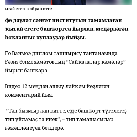
Ҡытай егете хайран итте
Өфө дәүләт сәнғәт институтын тамамлаған
ҡытай егете башҡортса йырлап, меңәрләгән
һоҡланғыс хуплауҙар йыйҙы.
Го Ваньюэ диплом тапшырыу тантанаһында
Ғәзиз Әлмөхәмәтовтың “Сайҡалалар кәмәләр”
йырын башҡара.
Видео
12 меңдән ашыу лайк һәм йөҙләгән
комментарий йыя.
“Тән бызмырлап китте, һеҙҙе башҡорт түгелһегеҙ
тип уйламаҫ та инек”, – тип тамашасылар
ғәжәпләнеүен белдерә.