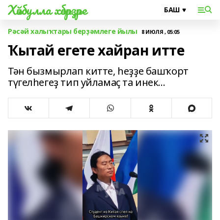
Хәйбулла хәбәрҙәре
Рәсәй халыҡтары берҙәмлеге йылы
8 ИЮЛЯ , 05:05
Ҡытай егете хайран итте
Тән бызмырлап китте, һеҙҙе башҡорт
түгелһегеҙ тип уйламаҫ та инек...