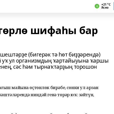
+21 °С
Ясно
төрлө шифаһы бар
 шештәрҙе (бигерәк тә һөт биҙҙәрендә)
ай уҡ ул организмдың ҡартайыуына ҡаршы
ренең, сәс һәм тырнаҡтарҙың торошон
нбағыш майына өҫтөнлөк бирәбеҙ, сөнки ул арзан
 кәштәләрендә ниндәй генә төрҙәр юҡ: зәйтүн,