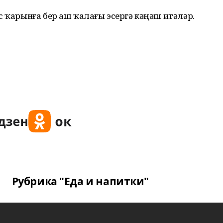
с ҡарынға бер аш ҡалағы эсергә кәңәш итәләр.
Рубрика "Еда и напитки"