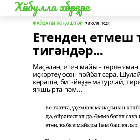
Хәйбулла хәбәрҙәре
ФАЙҘАЛЫ КӘҢӘШТӘР
7 ИЮЛЯ , 10:24
Етендең етмеш 
тигәндәр...
Мәҫәлән, етен майы - төрлө яман
иҫкәртеү өсөн һәйбәт сара. Шул
көрәшә, бит-йөҙҙө матурлай, ти
яҡшырта һәм...
Беҙ, ғәҙәттә, үҫемлек майҙарынан кө
да, өйрәнелгән дә. Әммә бөгөн сауҙа
етен, ҡабаҡ майҙары һәм башҡалар.