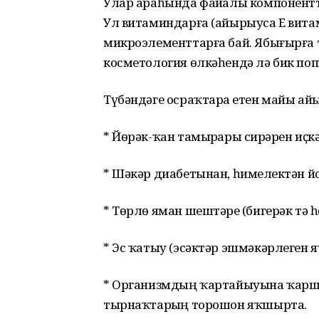
Улар араһында файҙалы компонентт
Ул витаминдарға (айырыуса Е вита
микроэлементтарға бай. Ябығырға 
косметология өлкәһендә лә бик поп
Түбәндәге осраҡтарҙа етен майы айы
* Йөрәк-ҡан тамырҙары сирҙәрен иҫк
* Шәкәр диабетынан, һимеҙлектән й
* Төрлө яман шештәрҙе (бигерәк тә һө
* Эс ҡатыу (эсәктәр эшмәкәрлеген 
* Организмдың ҡартайыуына ҡаршы к
тырнаҡтарҙың торошон яҡшырта.