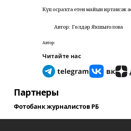
Күп осраҡта етен майын иртәнсәк а
Автор:
Гөлдәр Яҡшығолова
Автор:
Читайте нас
Партнеры
Фотобанк журналистов РБ