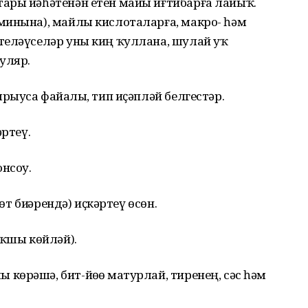
ары йәһәтенән етен майы иғтибарға лайыҡ.
минына), майлы кислоталарға, макро- һәм
теләүселәр уны киң ҡуллана, шулай уҡ
уляр.
рыуса файҙалы, тип иҫәпләй белгестәр.
әртеү.
онсоу.
т биҙҙәрендә) иҫкәртеү өсөн.
яҡшы көйләй).
өрәшә, бит-йөҙҙө матурлай, тиренең, сәс һәм