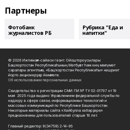
Партнеры
Фотобанк
Рубрика "Еда и
журналистов РБ
напитки"
© 2026 Ижтимағи-сәйәси гәзит. Ойоштороусылары:
Башҡортостан Республикаһының Матбуғат һәм киң мәғлүмәт
саралары агентлығы, «Башҡортостан Республикаһы» нәшриәт
йорто акционерҙар йәмғиәте.
Об использовании персональных данных
Свидетельство о регистрации СМИ: ПИ № ТУ 02-01797 от 19
мая 2025 года выдано Управлением федеральной службы по
надзору в сфере связи, информационных технологий и
массовых коммуникаций по Республике Башкортостан.
Некоторые материалы сайта «Хәйбулла хәбәрҙәре»
предназначены для пользователей старше 16 лет.
Главный редактор: 8(34758) 2-14-95