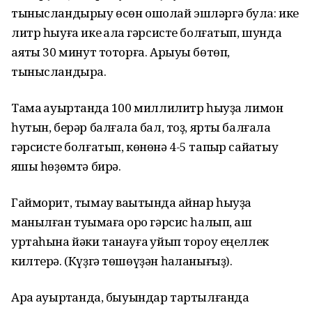
тынысландырыу өсөн ошолай эшләргә була: ике
литр һыуға ике ҡалаҡ гәрсисте болғатып, шунда
аяҡты 30 минут тоторға. Арыуы бөтөп,
тынысландыра.
Тамаҡ ауыртҡанда 100 миллилитр һыуҙа лимон
һутын, берәр балғалаҡ бал, тоҙ, ярты балғалаҡ
гәрсисте болғатып, көнөнә 4-5 тапҡыр сайҡатыу
яҡшы һөҙөмтә бирә.
Гайморит, тымау ваҡытында ҡайнар һыуҙа
манылған туҡымаға ҡоро гәрсис һалып, ҡаш
уртаһына йәки танауға ҡуйып тороу еңеллек
килтерә. (Күҙгә төшөүҙән һаҡланығыҙ).
Арҡа ауыртҡанда, быуындар тартылғанда