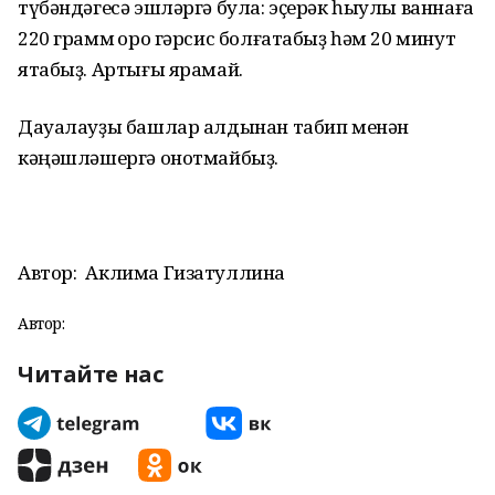
түбәндәгесә эшләргә була: эҫерәк һыулы ваннаға
220 грамм ҡоро гәрсис болғатабыҙ һәм 20 минут
ятабыҙ. Артығы ярамай.
Дауалауҙы башлар алдынан табип менән
кәңәшләшергә онотмайбыҙ.
Автор:
Аклима Гизатуллина
Автор:
Читайте нас