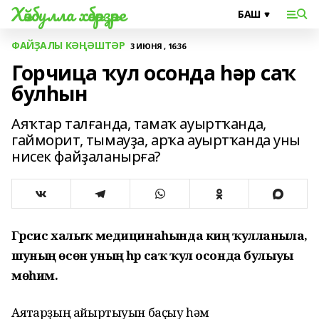
Хәйбулла хәбәрҙәре
ФАЙҘАЛЫ КӘҢӘШТӘР
3 ИЮНЯ , 16:36
Горчица ҡул осонда һәр саҡ
булһын
Аяҡтар талғанда, тамаҡ ауыртҡанда,
гайморит, тымауҙа, арҡа ауыртҡанда уны
нисек файҙаланырға?
Гәрсис халыҡ медицинаһында киң ҡулланыла,
шуның өсөн уның һәр саҡ ҡул осонда булыуы
мөһим.
Аяҡтарҙың айыртыуын баҫыу һәм