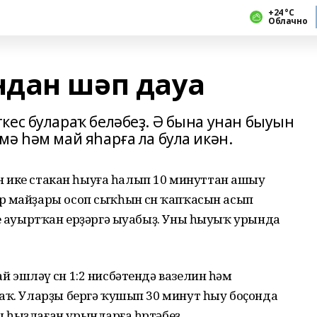
+24 °С
Облачно
дан шәп дауа
кес булараҡ беләбеҙ. Ә бына унан быуын
ә һәм май яһарға ла була икән.
ғын ике стакан һыуға һалып 10 минуттан ашыу
 майҙары осоп сыҡһын өсөн ҡапҡасын асып
не ауыртҡан ерҙәргә ыуабыҙ. Уны һыуыҡ урында
эшләү өсөн 1:2 нисбәтендә вазелин һәм
аҡ. Уларҙы бергә ҡушып 30 минут һыу боҫонда
 һыҙлаған урындарға һөртәбеҙ.