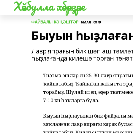
Хәйбулла хәбәрҙәре
ФАЙҘАЛЫ КӘҢӘШТӘР
6 МАЯ , 08:49
Быуын һыҙлаған
Лавр япрағын бик шәп аш тәмләт
һыҙлағанда килешә торған төнәтм
Төнәтмә эшләр өсөн 25-30 лавр япра
ҡайнатабыҙ. Ҡайнаған ваҡытта эфир
торабыҙ. Шулай итеп, әҙер төнәтмә
7-10 көн һаҡларға була.
Быуын һыҙлауынан бик файҙалы май 
ваҡланған лавр япрағы кәрәк булас
ҡайнатабыҙ. Килеп сыҡҡан массаны