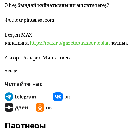
Ә һеҙ бындай ҡайнатманы ни эшләтәһегеҙ?
Фото: tr.pinterest.com
Беҙҙең МАХ
каналына
https://max.ru/gazetabashkortostan
ҡушыл
Автор:
Альфия Мингалиева
Автор:
Читайте нас
Партнеры