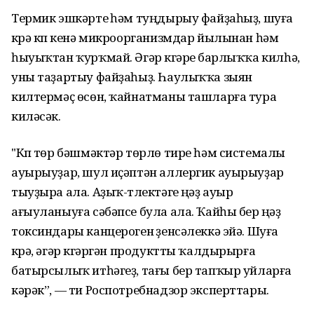
Термик эшкәртеү һәм туңдырыу файҙаһыҙ, шуға
күрә күп кенә микроорганизмдар йылынан һәм
һыуыҡтан ҡурҡмай. Әгәр күгәреү барлыҡҡа килһә,
уны таҙартыу файҙаһыҙ. Һаулыҡҡа зыян
килтермәҫ өсөн, ҡайнатманы ташларға тура
киләсәк.
"Күп төр бәшмәктәр төрлө тире һәм системалы
ауырыуҙар, шул иҫәптән аллергик ауырыуҙар
тыуҙыра ала. Аҙыҡ-түлектәге үңәҙ ауыр
ағыуланыуға сәбәпсе була ала. Ҡайһы бер үңәҙ
токсиндары канцероген үҙенсәлеккә эйә. Шуға
күрә, әгәр күгәргән продуктты ҡалдырырға
батырсылыҡ итһәгеҙ, тағы бер тапҡыр уйларға
кәрәк”, — ти Роспотребнадзор эксперттары.