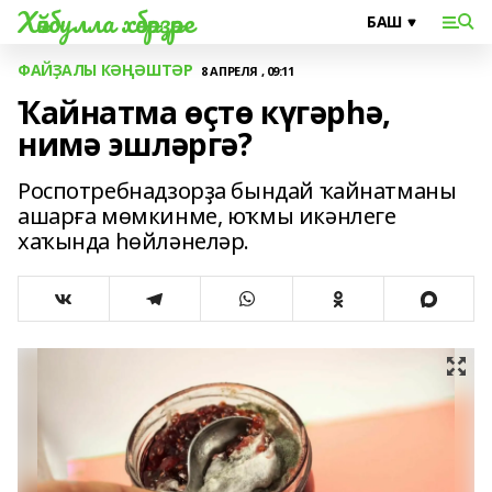
Хәйбулла хәбәрҙәре
ФАЙҘАЛЫ КӘҢӘШТӘР
8 АПРЕЛЯ , 09:11
Ҡайнатма өҫтө күгәрһә,
нимә эшләргә?
Роспотребнадзорҙа бындай ҡайнатманы
ашарға мөмкинме, юҡмы икәнлеге
хаҡында һөйләнеләр.