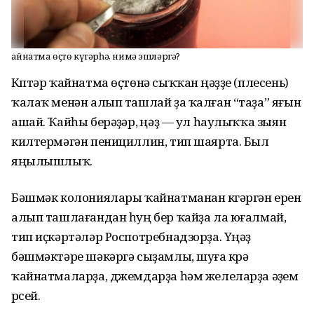
Ҡайнатма өҫтө күгәрһә, нимә эшләргә?
Күптәр ҡайнатма өҫтөнә сыҡҡан үңәҙҙе (плесень)
ҡалаҡ менән алып ташлай ҙа ҡалған “таҙа” яғын
ашай. Ҡайһы берәүҙәр, үңәҙ — ул һаулыҡҡа зыян
килтермәгән пенициллин, тип шаярта. Был
яңылышлыҡ.
Бәшмәк колониялары ҡайнатманан күгәргән ерен
алып ташлағандан һуң бер ҡайҙа ла юғалмай,
тип иҫкәртәләр Роспотребнадзорҙа. Үңәҙ
бәшмәктәре шәкәргә сыҙамлы, шуға күрә
ҡайнатмаларҙа, джемдарҙа һәм желеларҙа әүҙем
үрсей.