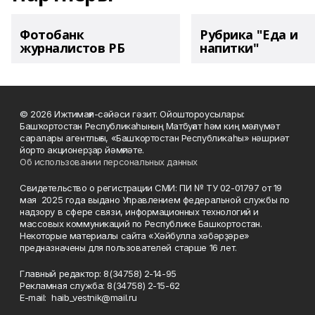
Фотобанк
Рубрика "Еда и
журналистов РБ
напитки"
© 2026 Ижтимағи-сәйәси гәзит. Ойоштороусылары:
Башҡортостан Республикаһының Матбуғат һәм киң мәғлүмәт
саралары агентлығы, «Башҡортостан Республикаһы» нәшриәт
йорто акционерҙар йәмғиәте.
Об использовании персональных данных
Свидетельство о регистрации СМИ: ПИ № ТУ 02-01797 от 19
мая 2025 года выдано Управлением федеральной службы по
надзору в сфере связи, информационных технологий и
массовых коммуникаций по Республике Башкортостан.
Некоторые материалы сайта «Хәйбулла хәбәрҙәре»
предназначены для пользователей старше 16 лет.
Главный редактор: 8(34758) 2-14-95
Рекламная служба: 8(34758) 2-15-62
Е-mаil: haib_vestnik@mail.ru