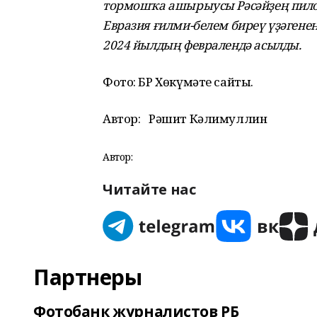
тормошҡа ашырыусы Рәсәйҙең пилот
Евразия ғилми-белем биреү үҙәгене
2024 йылдың февралендә асылды.
Фото: БР Хөкүмәте сайты.
Автор:
Рәшит Кәлимуллин
Автор:
Читайте нас
Партнеры
Фотобанк журналистов РБ