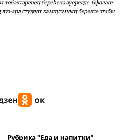
 төбәктәренең береһенә әүерелде. Өфөләге
ң вуз-ара студент кампусының беренсе этабы
Рубрика "Еда и напитки"