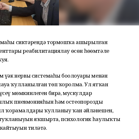
раммаһы сиктәрендә тормошҡа ашырылған
енттарҙы реабилитациялау өсөн һөҙөмтәле
уя.
 үҙәк нервы системаһы боҙолоуҙары менән
ауҙа ҡулланылған төп ҡоролма. Ул ятҡан
күсеү мөмкинлеген бирә, мускулдар
ыҙлыҡ пневмонияһын һәм остеопорозды
был ҡорамалдарҙы ҡулланыу ҡан әйләнешен,
 туҡланыуын яҡшырта, психологик һаулыҡты
ҡайтыуын тиҙләтә.