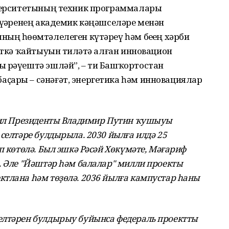
иверситетының техник программалары
үҙҙәренең академик кәңәшселәре менән
ың һөҙөмтәлелеген күтәреү һәм беҙҙең хәрби
әткә ҡайтыуын тиҙләтә алған инновацион
ы рәүештә эшләй”, – ти Башҡортостан
ҫары – сәнәғәт, энергетика һәм инновациялар
, ил Президенты Владимир Путин ҡушыуы
селтәре булдырыла. 2030 йылға илдә 25
п көтөлә. Был эшкә Рәсәй Хөкүмәте, Мәғариф
. Әле "Йәштәр һәм балалар" милли проекты
тлана һәм төҙөлә. 2036 йылға кампустар һаны
елтәрен булдырыу буйынса федераль проектты