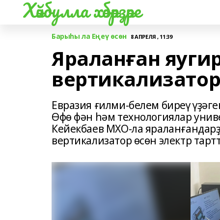
Хәйбулла хәбәрҙәре
Барыһы ла Еңеү өсөн
8 АПРЕЛЯ , 11:39
Яраланған яугир
вертикализато
Евразия ғилми-белем биреү үҙәге
Өфө фән һәм технологиялар унив
Кейекбаев МХО-ла яраланғандар
вертикализатор өсөн электр тар