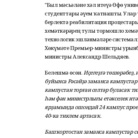
"Был мәсьәләне хәл итеүҙә Өфө ун
студенттары әүҙем ҡатнашты. Улар 
берлектә реабилитация процестарын
хеҙмәткәрҙәрҙең тулы тормошло хеҙм
технологик эшләнмәләрҙе системал
Хөкүмәте Премьер-министры урынба
министры Александр Шельдяев.
Белешмә өсөн.
Иҫегеҙгә төшөрәбеҙ
буйынса Рәсәйҙә заманса кампустар 
кампустан торған селтәр буласаҡ ти
һәм фән министрлығы етәкселек итә
ярҙамында ошондай 24 кампус проек
40-ҡа тиклем артасаҡ.
Башҡортостан заманса кампустар с