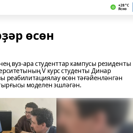
+28 °С
Ясно
ҙәр өсөн
р
нең вуз-ара студенттар кампусы резиденты
ерситетының V курс студенты Динар
ҙы реабилитациялау өсөн тәғәйенләнгән
ттырғысы моделен эшләгән.