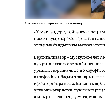
Яраланған яугирҙәр өсөн вертикализатор
«Хеҙмәтләндереүҙе өйрәнеү» прог
проект ауыр йәрәхәттәр алған паци
эшләнмә булдырыуҙы маҡсат итеп ҡ
Вертикализатор – мускул-скелет һәм
ауырыған кешеләрҙе реабилитациял
урындан вертикаль хәлгә хәүефһеҙ 
атрофияһын, баҫым яраларын, тығ
иҫкәртергә ярҙам итә. Бынан тыш, 
үпкә эшмәкәрлеген, туҡымаларҙың
яҡшырта, кешенең әүҙем тормошҡа 