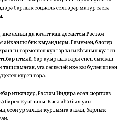
өндәрҙә барлыҡ социаль селтәрҙәр матур сәскә
ы.
 ике аяғын да юғалтҡан десантсы Рөстәм
 айҡанлы бик ҡыуандырҙы. Ғөмүмән, блогер
ираның тормошон күптәр ҡыҙыҡһынып күҙәтеп
ғтибар итмәй, бар ауырлыҡтарҙы еңеп сыҡҡан
н ташламаған, уға сәскәләй ике ҡыҙ бүләк иткән
ңелен күреп тора.
бар иткәндер, Рөстәм Индира өсөн сюрприз
тә биреп ҡуйғайны. Кисә иһә был уйы
 өсөн ҙур залды ҡуртымға алған, барлыҡ
ан.