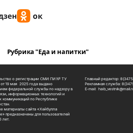
Рубрика "Еда и напитки"
ьство о регистрации СМИ: ПИ № ТУ
Главный редактор: 8(3475
 от 19 мая 2025 года выдано
Рекламная служба: 8(3475
ием федеральной службы по надзору в
Е-mаil: haib_vestnik@mail.r
язи, информационных технологий и
 коммуникаций по Республике
стан.
е материалы сайта «Хәйбулла
е» предназначены для пользователей
 лет.