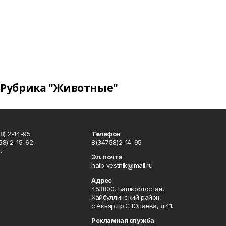
Рубрика "Животные"
8) 2-14-95
Телефон
8) 2-15-62
8(34758)2-14-95
u
Эл. почта
haib_vestnik@mail.ru
Адрес
453800, Башкортостан,
Хайбуллинский район,
с.Акъяр,пр.С.Юлаева, д.41.
Рекламная служба