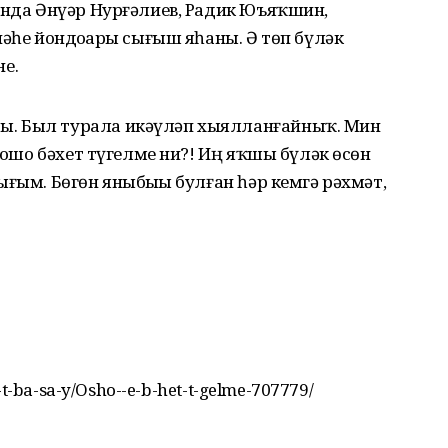
Унда Әнүәр Нурғәлиев, Радик Юъяҡшин,
әһе йондоҙҙары сығыш яһаны. Ә төп бүләк
е.
. Был турала икәүләп хыялланғайныҡ. Мин
, ошо бәхет түгелме ни?! Иң яҡшы бүләк өсөн
ғым. Бөгөн яныбыҙҙы булған һәр кемгә рәхмәт,
-t-ba-sa-y/Osho--e-b-het-t-gelme-707779/