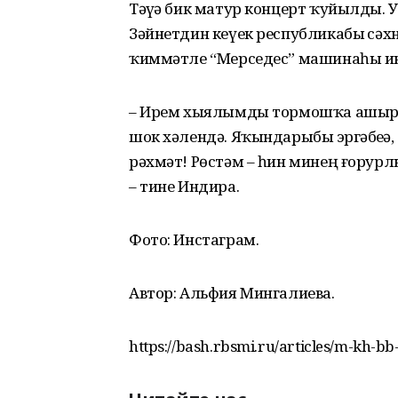
Тәүҙә бик матур концерт ҡуйылды. 
Зәйнетдин кеүек республикабыҙ сәхн
ҡиммәтле “Мерседес” машинаһы ин
– Ирем хыялымды тормошҡа ашырҙы
шок хәлендә. Яҡындарыбыҙ эргәбеҙҙә
рәхмәт! Рөстәм – һин минең ғорурлы
– тине Индира.
Фото: Инстаграм.
Автор: Альфия Мингалиева.
https://bash.rbsmi.ru/articles/m-kh-bb