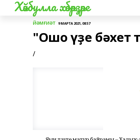
Хәйбулла хәбәрҙәре
ЙӘМҒИӘТ
9 МАРТА 2021, 08:57
"Ошо үҙе бәхет 
/
Яҙҙың тәүге матур байрамы – Халыҡ-