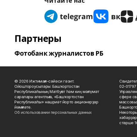
Читайте нас
Партнеры
Фотобанк журналистов РБ
© 2026 Ижтимағи-сәйәси гәзит.
Свидетел
Ойоштороусылары: Башҡортостан
02-01797
Республикаһының Матбуғат һәм киң мәғлүмәт
Управлен
саралары агентлығы, «Башҡортостан
сфере св
Республикаһы» нәшриәт йорто акционерҙар
массовых
йәмғиәте.
Башкорто
Об использовании персональных данных
Некоторы
хәбәрҙәр
старше 16