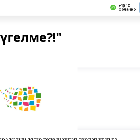
+15 °С
Облачно
түгелме?!"
ара ҡатын-ҡыҙҙар көнө шаулап-гөрләп үтеп тә