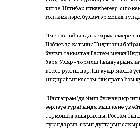
китте. Иғтибар иткәнһегеҙҙер, ошо к
гөлләмәләре, бүләктәр менән тулд
Омск ҡалаһында казарма емерелеп,
Нәбиев тә ҡатыны Индираны байрам
булып танылған Рөстәм менән Инд
бара. Улар - тормош һынауҙарына и
көслө рухлы пар. Иң ауыр мәлдә үҙе
Индираһын Рөстәм бик ярата һәм кү
"Инстаграм"да йыш булғандыр иғти
әҙерләүе тураһында ҡыш көнө үк әй
тормошҡа ашырылды. Рөстәм бының
туғандарын, яҡын дуҫтарын саҡырғ