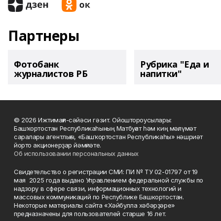
Партнеры
Фотобанк
Рубрика "Еда и
журналистов РБ
напитки"
© 2026 Ижтимағи-сәйәси гәзит. Ойоштороусылары:
Башҡортостан Республикаһының Матбуғат һәм киң мәғлүмәт
саралары агентлығы, «Башҡортостан Республикаһы» нәшриәт
йорто акционерҙар йәмғиәте.
Об использовании персональных данных
Свидетельство о регистрации СМИ: ПИ № ТУ 02-01797 от 19
мая 2025 года выдано Управлением федеральной службы по
надзору в сфере связи, информационных технологий и
массовых коммуникаций по Республике Башкортостан.
Некоторые материалы сайта «Хәйбулла хәбәрҙәре»
предназначены для пользователей старше 16 лет.