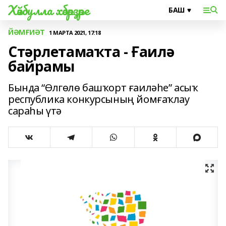
Хәйбулла хәбәрҙәре
ЙӘМҒИӘТ
1 МАРТА 2021, 17:18
Стәрлетамаҡта - Ғаилә
байрамы
Бында “Өлгөлө башҡорт ғаиләһе” асыҡ
республика конкурсының йомғаҡлау
сараһы үтә