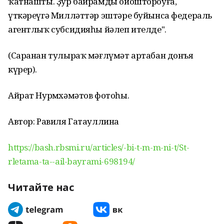
ҡатнашты. Ҙур байрамды ойоштороуға,
үткәреүгә Милләттәр эштәре буйынса федераль
агентлыҡ субсидияһы йәлеп ителде".
(Саранан тулыраҡ мәғлүмәт артабан донъя
күрер).
Айрат Нурмөхәмәтов фотоһы.
Автор: Равиля Гатауллина
https://bash.rbsmi.ru/articles/-bi-t-m-m-ni-t/St-
rletama-ta--ail-bayrami-698194/
Читайте нас