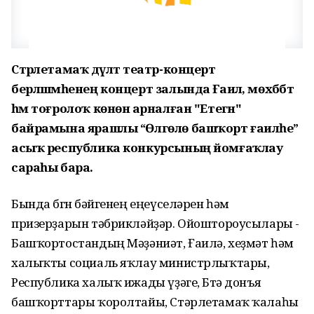
Стәрлетамаҡ дәүләт театр-концерт
берләшмәһенең концерт залында Ғаилә, мөхәббәт
һәм тоғролоҡ көнөнә арналған "Етегән"
байрамына ярашлы “Өлгөлө башҡорт ғаиләһе”
асыҡ республика конкурсының йомғаҡлау
сараһы бара.
Бында бөгөн бәйгенең еңеүселәрен һәм
призерҙарын тәбрикләйҙәр. Ойоштороусылары -
Башҡортостандың Мәҙәниәт, Ғаилә, хеҙмәт һәм
халыҡты социаль яҡлау министрлыҡтары,
Республика халыҡ ижады үҙәге, Бөтә донъя
башҡорттары ҡоролтайы, Стәрлетамаҡ ҡалаһы