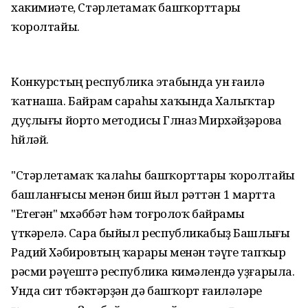
хакимиәте, Стәрлетамаҡ башҡорттары
ҡоролтайы.
Конкурстың республика этабында ун ғаилә
ҡатнаша. Байрам сараһы хаҡында Халыҡтар
дуҫлығы йорто методисы Гөлназ Мирхәйҙәрова
һөйләй.
"Стәрлетамаҡ ҡалаһы башҡорттары ҡоролтайы
башланғысы менән биш йыл рәттән 1 мартта
"Етегән" мөхәббәт һәм тоғролоҡ байрамы
үткәрелә. Сара быйыл республикабыҙ Башлығы
Радий Хәбировтың ҡарары менән тәүге тапҡыр
рәсми рәүештә республика кимәлендә уҙғарыла.
Унда сит төбәктәрҙән дә башҡорт ғаиләләре