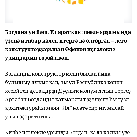
Богданға ун йәш. Ул яратҡан шөғөлө ярҙамында
үҙенә иғтибар йәлеп итергә лә өлгөргән – лего
конструкторҙарынан Өфөнөң иҫтәлекле
урындарын төҙөй икән.
Богданды конструктор менән былай ғына
булышыу ялҡытҡан, һәм ул Республика көнөнә
кескәй генә деталдәрҙән Дуҫлыҡ монументын тергеҙә.
Артабан Богданды ҡатмарлы төҙөлөшө һәм гүзәл
архитектураһы менән "Ләлә" мәсете әсир итә, малай
уны төҙөргә тотона.
Киләһе иҫтәлекле урынды Богдан, ҡала халҡы үҙе