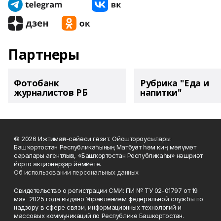
Партнеры
Фотобанк
Рубрика "Еда и
журналистов РБ
напитки"
© 2026 Ижтимағи-сәйәси гәзит. Ойоштороусылары:
Башҡортостан Республикаһының Матбуғат һәм киң мәғлүмәт
саралары агентлығы, «Башҡортостан Республикаһы» нәшриәт
йорто акционерҙар йәмғиәте.
Об использовании персональных данных
Свидетельство о регистрации СМИ: ПИ № ТУ 02-01797 от 19
мая 2025 года выдано Управлением федеральной службы по
надзору в сфере связи, информационных технологий и
массовых коммуникаций по Республике Башкортостан.