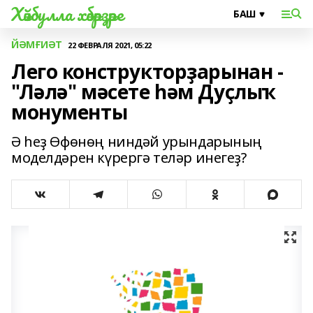
Хәйбулла хәбәрҙәре
ЙӘМҒИӘТ
22 ФЕВРАЛЯ 2021, 05:22
Лего конструкторҙарынан -
"Ләлә" мәсете һәм Дуҫлыҡ
монументы
Ә һеҙ Өфөнөң ниндәй урындарының
моделдәрен күрергә теләр инегеҙ?