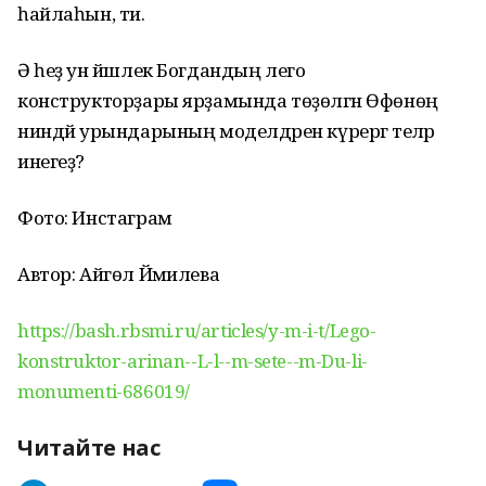
һайлаһын, ти.
Ә һеҙ ун йәшлек Богдандың лего
конструкторҙары ярҙамында төҙөлгән Өфөнөң
ниндәй урындарының моделдәрен күрергә теләр
инегеҙ?
Фото: Инстаграм
Автор: Айгөл Йәмилева
https://bash.rbsmi.ru/articles/y-m-i-t/Lego-
konstruktor-arinan--L-l--m-sete--m-Du-li-
monumenti-686019/
Читайте нас