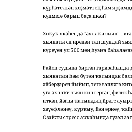
күрһәтелгән хеҙмәттең һәм ярҙамды
күпмегә барып баҫа икән?
Хоҡуҡ өлкәһендә “әхлаҡи зыян” тигән
хыянаты өсөн иренән тап шундай зы
күреүен ул 500 мең һумға баһалаған
Район судына биргән ғаризаһында д
хыянатын һәм бүтән ҡатындан бал
әйберҙәрен йыйып, теге ғаиләгә кит
уға әхлаҡи зыян килтергән, физик
иткән, йәғни ҡатындың йөрәге ауырт
хәүефләнеү, ҡурҡыу, йән әрнеү, ҡайғ
Оҙайлы стресс арҡаһында гүзәл зат