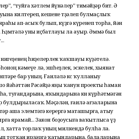
ер”, “туйға хәтлем йүнәлер” тимәйҙәр бит. Ә
ыуына килтереп, кешене төҙәлеп булмаҫлыҡ
раһы ап-асыҡ булып, күҙгә күренеп торһа, йән
 Һөҙөмтәлә уны иҫбатлауы ла ауыр. Әммә был
..
 нигеҙенең һиҙелерлек ҡаҡшауы күҙәтелә.
оноң кәмеүе лә, эшһеҙлек, эскелек, хыянат
птәре бар уның. Ғаиләлә көс ҡулланыу
Ошо йәһәттән Рәсәйҙә яңы ҡанун проекты һаман
лһа, туғандарына, яҡындарына көн күрһәтмәгән
ар булдырыласаҡ. Мәҫәлән, ғаилә ағзаларына
тәр аша элемтәгә керергә маташырға, атыу
ға ярамай... Закон боҙоусыға ваҡытлыса үҙ
мал, хатта торлаҡ уның милкендә булһа ла.
ып тотҡан ирҙәргә ҡатындарына, балаларына