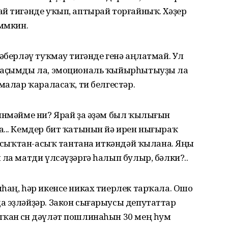
й тигәнде уҡып, аптырай торғайныҡ. Хәҙер
мөмкин.
йәберләү туҡмау тигәнде генә аңлатмай. Ул
 баҫымды ла, эмоциональ ҡыйырһытыуҙы ла
малар ҡараласаҡ, ти белгестәр.
 инмәйме ни? Ярай ҙа әҙәм был ҡылығын
а... Кемдер бит ҡатынын йә ирен нығыраҡ
а асыҡтан-асыҡ тантана иткәндәй ҡылана. Яңы
 ла матди үлсәүҙәргә һалып булыр, бәлки?..
һаң, һәр икенсе никах тиерлек тарҡала. Ошо
а эҙләйҙәр. Закон сығарыусы депутаттар
ан өсөн дәүләт пошлинаһын 30 мең һум