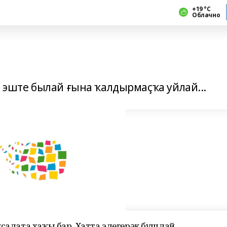
+19 °С
Облачно
н эште былай ғына ҡалдырмаҫҡа уйлай...
ҡсалата хаҡы бар. Хатта элегерәк бушлай