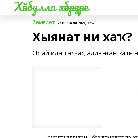
Хәйбулла хәбәрҙәре
ЙӘМҒИӘТ
22 ФЕВРАЛЯ 2021, 05:52
Хыянат ни хаҡ?
Өс ай илап алғас, алданған ҡаты
Заманы шундай – бөтә нәмәнең дә а