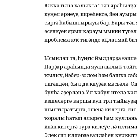
Юҡҡа ғына халыҡта “тән яраһы төҙәл
күңел әрнеүе, киреһенсә, йән ауыр
сиргә һабыштырыуы бар. Бары тән я
әсенеүен ярып ҡарауы мөмкин түгел.
проблема юҡ тигәнде аңлатмай бит.
Ысынлап та, һуңғы йылдарҙа ғаилә
Парҙар араһында яуаплылыҡ тойғоһ
ҡылыу, йәбер-золом һәм башҡа сәбә
тигәндән, был да көнүҙәк мәсьәлә. 
булһа әҙерләнә. Ул ҡабул ителә ҡа
кешеләргә ҡаршы күп төрлө тыйыуҙ
шылтыратырға, эшенә килергә, сит
ҡоралы һатып алырға һәм ҡулланыр
өйөнән китергә тура килеүе лә ихти
Элек сит илдәрҙә ғаиләһен ҡурҡыт