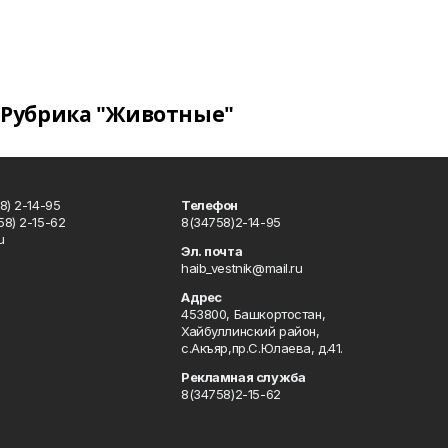
Рубрика "Животные"
8) 2-14-95
Телефон
8) 2-15-62
8(34758)2-14-95
u
Эл. почта
haib_vestnik@mail.ru
Адрес
453800, Башкортостан,
Хайбуллинский район,
с.Акъяр,пр.С.Юлаева, д.41.
Рекламная служба
8(34758)2-15-62