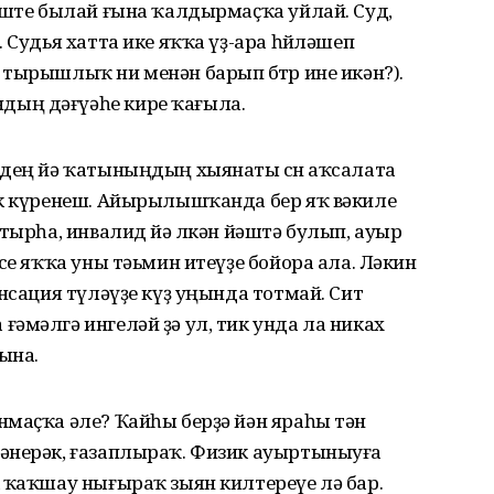
эште былай ғына ҡалдырмаҫҡа уйлай. Суд,
 Судья хатта ике яҡҡа үҙ-ара һөйләшеп
тырышлыҡ ни менән барып бөтөр ине икән?).
ың дәғүәһе кире ҡағыла.
ңдең йә ҡатыныңдың хыянаты өсөн аҡсалата
әк күренеш. Айырылышҡанда бер яҡ вәкиле
тырһа, инвалид йә өлкән йәштә булып, ауыр
се яҡҡа уны тәьмин итеүҙе бойора ала. Ләкин
нсация түләүҙе күҙ уңында тотмай. Сит
әмәлгә ингеләй ҙә ул, тик унда ла никах
ына.
нмаҫҡа әле? Ҡайһы берҙә йән яраһы тән
әнерәк, ғазаплыраҡ. Физик ауыртыныуға
 ҡаҡшау нығыраҡ зыян килтереүе лә бар.