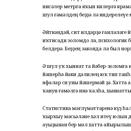
нисәлер метрға яҡын килергә ярама
шул ғәмәлдең беҙҙә лә индерелеүе 
Әйткәндәй, сит илдәрҙә ғаиләләге 
иҡтисади золомдо ла, психологик
белдерә. Беҙҙең законда ла был нор
Ә шул уҡ хыянат та йәбер-золомға
йәшерһә йәки дәлилең юҡ тип танһ
яфалар өсөн уны йәшермәй ҙә. Хатт
ҡанун ғәмәлгә инә ҡалһа, хыянатты
Статистика мәғлүмәттәренә күҙ һал
ҡырҡыу мәсьәләне хәл итеү юлын д
ауыҙынан бер мәл хатта айырылышҡ