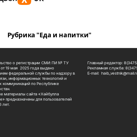
Рубрика "Еда и напитки"
ьство о регистрации СМИ: ПИ № ТУ
Главный редактор: 8(3475
 от 19 мая 2025 года выдано
Рекламная служба: 8(3475
ием федеральной службы по надзору в
Е-mаil: haib_vestnik@mail.r
язи, информационных технологий и
 коммуникаций по Республике
стан.
е материалы сайта «Хәйбулла
е» предназначены для пользователей
 лет.