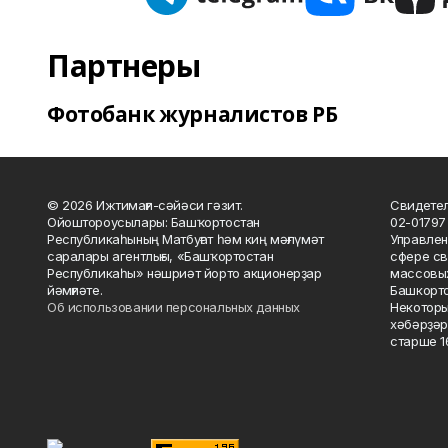
Партнеры
Фотобанк журналистов РБ
© 2026 Ижтимағи-сәйәси гәзит.
Свидетел
Ойоштороусылары: Башҡортостан
02-01797
Республикаһының Матбуғат һәм киң мәғлүмәт
Управлен
саралары агентлығы, «Башҡортостан
сфере св
Республикаһы» нәшриәт йорто акционерҙар
массовых
йәмғиәте.
Башкорто
Об использовании персональных данных
Некоторы
хәбәрҙәр
старше 16