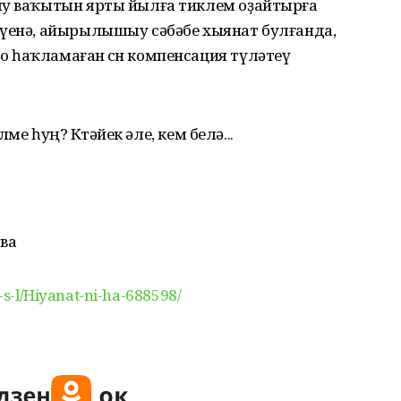
ыу ваҡытын ярты йылға тиклем оҙайтырға
әүенә, айырылышыу сәбәбе хыянат булғанда,
 һаҡламаған өсөн компенсация түләтеү
елме һуң? Көтәйек әле, кем белә...
ва
m-s-l/Hiyanat-ni-ha-688598/