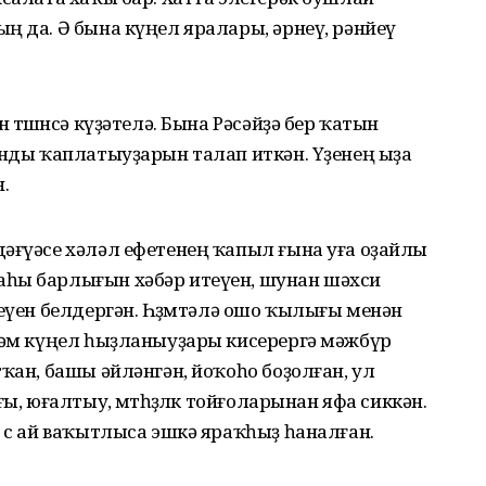
ң да. Ә бына күңел яралары, әрнеү, рәнйеү
 төшөнсә күҙәтелә. Бына Рәсәйҙә бер ҡатын
янды ҡаплатыуҙарын талап иткән. Үҙенең ыҙа
.
әғүәсе хәләл ефетенең ҡапыл ғына уға оҙайлы
аһы барлығын хәбәр итеүен, шунан шәхси
еүен белдергән. Һөҙөмтәлә ошо ҡылығы менән
 һәм күңел һыҙланыуҙары кисерергә мәжбүр
ҡан, башы әйләнгән, йоҡоһо боҙолған, ул
ы, юғалтыу, өмөтһөҙлөк тойғоларынан яфа сиккән.
 өс ай ваҡытлыса эшкә яраҡһыҙ һаналған.