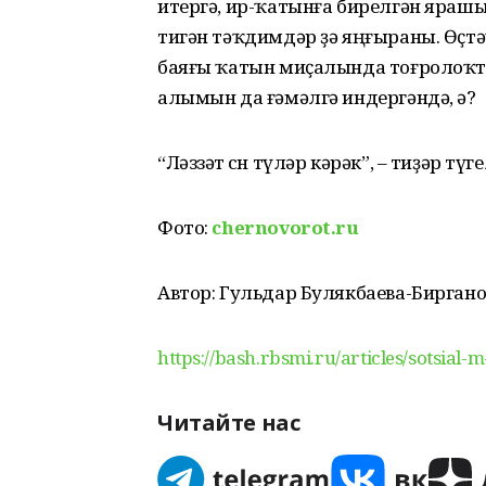
итергә, ир-ҡатынға бирелгән яраш
тигән тәҡдимдәр ҙә яңғыраны. Өҫт
баяғы ҡатын миҫалында тоғролоҡто
алымын да ғәмәлгә индергәндә, ә?
“Ләззәт өсөн түләр кәрәк”, – тиҙәр түг
Фото:
chernovorot.ru
Автор: Гульдар Булякбаева-Биргано
https://bash.rbsmi.ru/articles/sotsial-
Читайте нас