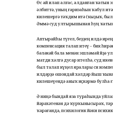
Өс ай илап алғас, алданған ҡатын 
әлбиттә, уның ғаризаһын ҡабул итә.
килешергә тәҡдим итә (ҡыҙыҡ, был 
Әммә суд ултырышынан һуң ҡатынд
Аптырайһы түгел, беҙҙең илдә ире
компенсация талап итеү – бик һир
бәләкәй бала менән эшләмәй өйҙә ул
матди хәлгә дусар ителһә, суд икен
был талап күңел яралары өсөн компе
илдәрҙә ошондай хәлдәр йыш ҡына ғ
килешеүендә аныҡ иҫкәрмә булһа ғ
Ә ниңә бындай яза тураһында уйла
йәрәхәтенән дә ҡурҡынысыраҡ, тәр
ҡарағанда, психилогик йәки психик