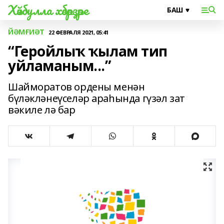
Хәйбулла хәбәрҙәре
ЙӘМҒИӘТ
22 ФЕВРАЛЯ 2021, 05:41
“Геройлыҡ ҡылам тип
уйламаным...”
Шайморатов ордены менән
бүләкләнеүселәр араһында гүзәл зат
вәкиле лә бар