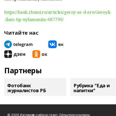
https://bash.rbsmi.ru/articles/geroy-ar-d-ere/Geroyli-
-ilam-tip-uylamanim-687796/
Читайте нас
Партнеры
Фотобанк
Рубрика "Еда и
журналистов РБ
напитки"
© 2026 Ижтимағи-сәйәси гәзит. Ойоштороусылары: