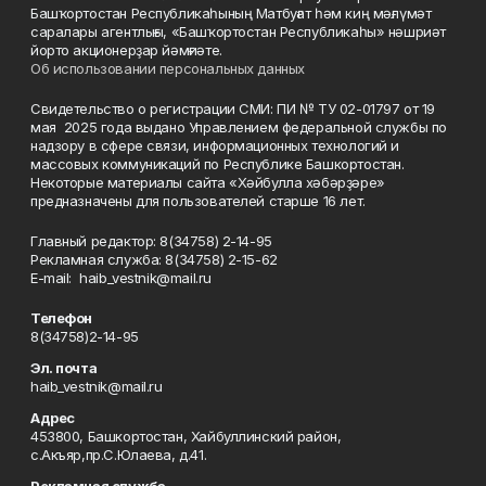
Башҡортостан Республикаһының Матбуғат һәм киң мәғлүмәт
саралары агентлығы, «Башҡортостан Республикаһы» нәшриәт
йорто акционерҙар йәмғиәте.
Об использовании персональных данных
Свидетельство о регистрации СМИ: ПИ № ТУ 02-01797 от 19
мая 2025 года выдано Управлением федеральной службы по
надзору в сфере связи, информационных технологий и
массовых коммуникаций по Республике Башкортостан.
Некоторые материалы сайта «Хәйбулла хәбәрҙәре»
предназначены для пользователей старше 16 лет.
Главный редактор: 8(34758) 2-14-95
Рекламная служба: 8(34758) 2-15-62
Е-mаil: haib_vestnik@mail.ru
Телефон
8(34758)2-14-95
Эл. почта
haib_vestnik@mail.ru
Адрес
453800, Башкортостан, Хайбуллинский район,
с.Акъяр,пр.С.Юлаева, д.41.