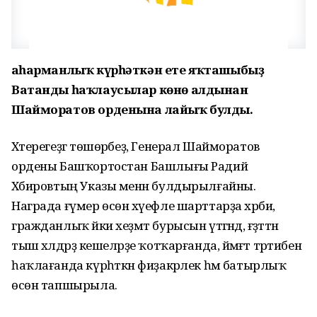
Ҡаһарманлыҡ күрһәткән ете яҡташыбыҙ
Ватанды һаҡлаусылар көнө алдынан
Шайморатов орденына лайыҡ булды.
Хәтерегеҙгә төшөрәбеҙ, Генерал Шайморатов
ордены Башҡортостан Башлығы Радий
Хәбировтың Указы менән булдырылғайны.
Награда ғүмер өсөн хәүефле шарттарҙа хәрби,
гражданлыҡ йәки хеҙмәт бурысын үтәгәндә, ғәҙәттән
тыш хәлдәрҙә кешеләрҙе ҡотҡарғанда, йәмәғәт тәртибен
һаҡлағанда күрһәткән фиҙакәрлек һәм батырлыҡ
өсөн тапшырыла.