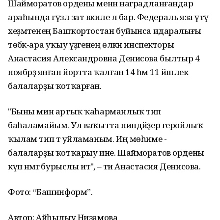
Шайморатов ордены менән наградланғандар
араһында гүзәл зат вәкиле лә бар. Федераль яза үтәү
хеҙмәтенең Башҡортостан буйынса идаралығы
төбәк-ара уҡыу үҙәгенең өлкән инспекторы
Анастасия Александровна Денисова былтыр 4
ноябрҙә янған йортта ҡалған 14 һәм 11 йәшлек
балаларҙы ҡотҡарған.
"Быны мин артыҡ ҡаһарманлыҡ тип
баһаламайым. Ул ваҡытта ниндәйҙер геройлыҡ
ҡылам тип тә уйламаным. Иң мөһиме -
балаларҙы ҡотҡарыу ине. Шайморатов ордены
күп нәмәгә бурыслы итә", – ти Анастасия Денисова.
Фото: “Башинформ”.
Автор: Айһылыу Низамова