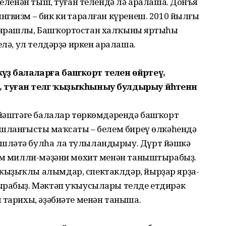
 теленән тыш, туған телендә лә ара­лаша. Донъя
гвизм – бик киң таралған күренеш. 2010 йылғы
 ярашлы, Башҡортостан халҡының яртыһы
елә, ул телдәрҙә иркен аралаша.
кәүҙә балаларға баш­ҡорт телен өйрәтеү,
туған телгә ҡыҙыҡһыныу булдырыу йәһәтенән
 йәштәге балалар төркөм­дә­рендә башҡорт
шланғыстың маҡ­саты – бе­лем биреү өлкәһендә
өшләтә булһа ла тулыландырыу. Дүрт йәшкә
һәм милли-мәҙәни мөхит менән таныштырабыҙ.
ҡыҙыҡлы алымдар, спектаклдәр, йырҙар ярҙа­
рабыҙ. Мәктәп уҡыу­сы­лары телде етдирәк
 тарихы, әҙә­биәте менән таныша.