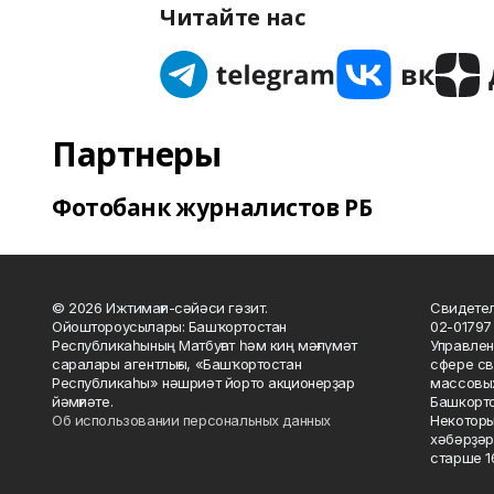
Читайте нас
Партнеры
Фотобанк журналистов РБ
© 2026 Ижтимағи-сәйәси гәзит.
Свидетел
Ойоштороусылары: Башҡортостан
02-01797
Республикаһының Матбуғат һәм киң мәғлүмәт
Управлен
саралары агентлығы, «Башҡортостан
сфере св
Республикаһы» нәшриәт йорто акционерҙар
массовых
йәмғиәте.
Башкорто
Об использовании персональных данных
Некоторы
хәбәрҙәр
старше 16