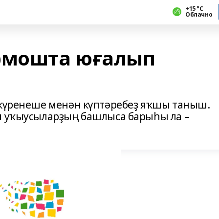
+15 °С
Облачно
рмошта юғалып
 күренеше менән күптәребеҙ яҡшы таныш.
п уҡыусыларҙың башлыса барыһы ла –