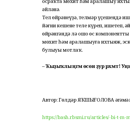
осраҡта мөхит һәм аралашыу ихтыя
әйләнә.
Тел өйрәнеүҙә, телмәр үҫе­шендә иш
йәғни ке­шенең теле күреп, ишетеп, 
өйрәнгәндә лә ошо өс компоненттың
мөхит һәм аралашыуға ихтыяж, эс
булыуы мотлаҡ.
– Ҡыҙыҡлы әңгәмә өсөн ҙур рәхмәт! Уң
Автор: Гөлдәр ЯҠШЫҒОЛОВА әңгәм
https://bash.rbsmi.ru/articles/-bi-t-m