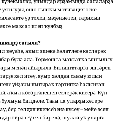
, күнекмәләр, уйындар ярҙа­мында балаларҙа
у уятыуҙы, ошо тышҡы мотивация эске
иләсәктә үҙ телен, мәҙәниәтен, тарихын
әкте маҡсат итеп ҡуябыҙ.
мәләрҙә сағыла?
ыл ҡеүәһе, аҡыл эшенә һәләтлеге көслөрәк
тибар бүлә ала. Тормошта маҡсатҡа ынты­лыу­
ҙары менән айырыла. Билингвтарға эштәрен
әрҙе хәл итеү, ауыр хәлдән сығыу юлын
кешенең уйҙары нығыраҡ тәртипкә һалынған
, аҡыл көсөргәнешен еңелерәк ки­серә. Күп
 булыуы билдәле. Тағы ла уларҙың хәтере
у, бер телдән икенсеһенә күсеү – мейе өсөн
дәр өйрәнеү еңел бирелә, шулай уҡ уларға