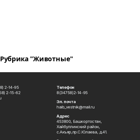
Рубрика "Животные"
8) 2-14-95
Телефон
8) 2-15-62
8(34758)2-14-95
u
Эл. почта
haib_vestnik@mail.ru
Адрес
453800, Башкортостан,
Хайбуллинский район,
с.Акъяр,пр.С.Юлаева, д.41.