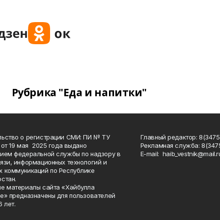
Рубрика "Еда и напитки"
ьство о регистрации СМИ: ПИ № ТУ
Главный редактор: 8(3475
 от 19 мая 2025 года выдано
Рекламная служба: 8(3475
ием федеральной службы по надзору в
Е-mаil: haib_vestnik@mail.r
язи, информационных технологий и
 коммуникаций по Республике
стан.
е материалы сайта «Хәйбулла
е» предназначены для пользователей
 лет.