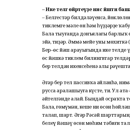
– Ике телгә өйрәтеүҙе нисә йәштән б
– Белгестәр билдәләүенсә, йөклөлөкт
тиклемге мәле өн һәм һүҙҙәрҙе ҡабу
Бала тыуғанда донъялағы барлыҡ ө
эйә, тиҙәр. Әммә мейе уны мөхиткә 
Бер–өс йәш арауығында ике телде ү
өс йәшкә тиклем билингвтар телдә
бер телдән икенсеһенә аңлы рәүештә
Әгәр бер тел пассивҡа әйләнһә, нимә
русса ара­ла­шыуға күсте, ти. Ул ата
әйтелгәнде аң­лай. Бындай осраҡта
Бала, ғөмүмән, кеше ни өсөн һөйлә
талап, шарт. Әгәр Рәсәй шарттарынд
белеү йәшәү өсөн мөһим тәбиғи та