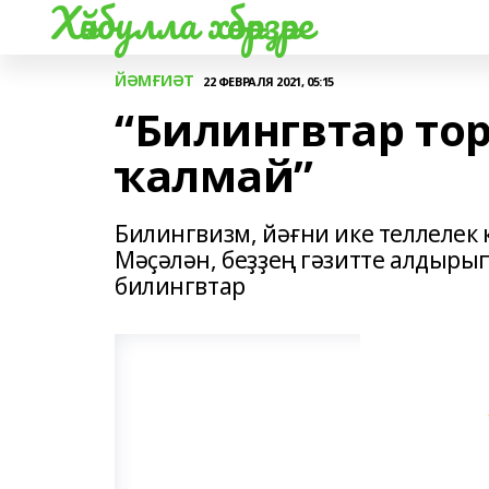
Хәйбулла хәбәрҙәре
ЙӘМҒИӘТ
22 ФЕВРАЛЯ 2021, 05:15
“Билингвтар то
ҡалмай”
Билингвизм, йәғни ике теллелек
Мәҫәлән, беҙҙең гәзитте алдыры
билингвтар