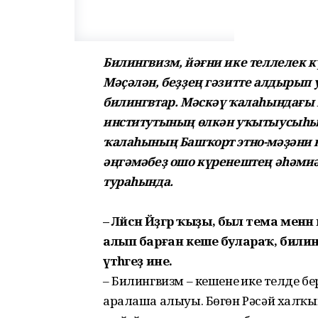
Билингвизм, йәғни ике теллелек 
Мәҫәлән, беҙҙең гәзитте алдырып
билингвтар. Мәскәү ҡалаһындағы 
институтының өлкән уҡытыусыһы,
ҡалаһының Башҡорт этно-мәҙәни 
әңгәмәбеҙ ошо күренештең әһәмиәт
тураһында.
– Ләйсән Йәҙгәр ҡыҙы, был тема ме
алып барған кеше булараҡ, билин
үтһәгеҙ ине.
– Билингвизм – кешенең ике телде б
аралаша алыуы. Бөгөн Рәсәй халҡы