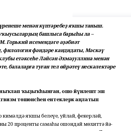
күренеше менән күптәребеҙ яҡшы таныш.
 уҡыусыларҙың башлыса барыһы ла –
М. Горький исемендәге әҙәбиәт
 филология фәндәре кандидаты, Мәскәү
клубы етәксеһе Ләйсән Әхмәҙуллина менән
е, балаларға туған тел өйрәтеү нескәлектәре
нән ныҡлап ҡыҙыҡ­һынған, ошо йүнәлештә эш
гвизм тө­шөнсәһен ентеклерәк аңлатып
ер ки­мәлдә яҡшы белеүе, уйлай, фекерләй,
ның 20 проценты самаһы ошондай мөхиттә йә­