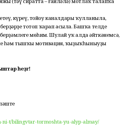
жы (тәү сиратта – ғаиләлә) мотлаҡ талапҡа
етеү, кү­реү, тойоу каналдары ҡулланыла,
әйбер­ҙәрҙе тотоп ҡарап асыла. Башҡа телде
 берҙәмлеге мөһим. Шулай уҡ алда әйткәнемсә,
ке һәм тышҡы мотивация, ҡыҙыҡһы­ныуҙың
ыштар һеҙгә!
әләште
-m-ni-t/bilingvtar-tormoshta-yu-alyp-almay/