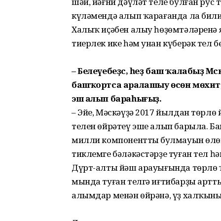
шәй, йәғни дәү­ләт теле булған рус
күләмендә алып ҡарағанда ла билин
Халыҡ иҫәбен алыу һөҙөмтәләренә
тиерлек ике һәм унан күберәк тел б
– Белеүебеҙсә, һеҙ баш ҡа­лабыҙ Мәс
башҡортса аралашыу өсөн мөхит, 
эш алып бараһығыҙ.
– Эйе, Мәскәүҙә 2017 йылдан төр­лө
телен өйрәтеү эше алып барыла. Ба
мил­ли компоненттың булмауын өл
тиклемге бәләкәстәрҙе туған тел 
Дүрт-алты йәш арауығында төрлө 
мында туған телгә иғтибарҙы артты
алымдар менән өйрә­нә, үҙ халҡының