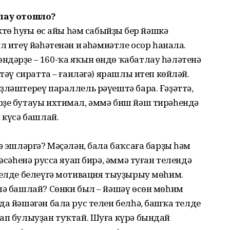
ашлау отошло?
өң һуңғы өс айы һәм сабыйҙың бер йәшкә
л итеү йәһәтенән иң әһәмиәтле осор һанала.
ндәрҙе – 160-ҡа яҡын өндө ҡабатлау һәләтенә
(тәү сиратта – ғаиләгә) ярашлы итеп көйләй.
ҙләштереү параллель рәүештә бара. Ғәҙәттә,
рҙе бутауы ихтимал, әммә биш йәш тирәһендә
 күсә башлай.
 эш­ләргә? Мәҫәлән, бала баҡ­саға барҙы һәм
-әсәһенә рус­са яуап бирә, әммә туған те­лендә
 телде белеүгә мотивация тыуҙы­рыу мөһим.
шә башлай? Сөнки был – йәшәү өсөн мөһим
а йә­шәгән бала рус телен белһә, башҡа телде
лап булыуҙан туҡтай. Шуға күрә бындай