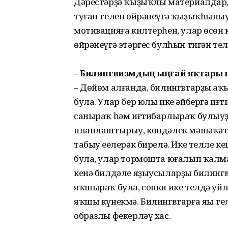
Дә­рес­тәрҙә ҡыҙыҡлы материалдар
туған телен өйрәнеүгә ҡыҙыҡһыны
мотивацияға килтерһен, улар өсөн к
өйрәнеүгә этәргес булһын тигән тел
– Билингвизмдың ыңғай яҡтары ни
– Дөйөм алғанда, билингв­тарҙың аҡ
була. Улар бер юлы ике әйбергә иғ
са­ныраҡ һәм иғтибарлыраҡ булыу­
планлаштырыу, көндәлек мәшәҡәтт
табыу еңе­лерәк бирелә. Ике телле 
була, улар тормошта юғалып ҡал­май
кенә билдәле яҙыусы­ларҙың билингв
яҡшыраҡ була, сөнки ике телдә уйла
яҡшы күнекмә. Билингвтарға яңы тел
образлы фекерләү хас.