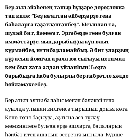
Бер аҡыл эйәһенең тапҡыр һүҙҙәре дөрөҫлөккә
тап килә: ”Беҙ юғалтҡан әйберҙәрҙе генә
баһаларға ғәҙәтләнгәнбеҙ”. Ысынлап та,
шулай бит, йәмәғәт. Эргәбеҙҙә генә булған
ҡиммәттәрҙе, яҡындарыбыҙҙы күп ваҡыт
күрмәйбеҙ, иғтибарламайбыҙ. Ә бит уларҙың
күҙ асып йомған арала юҡҡа сығыуы ихтимал -
кем был хаҡта алдан уйланһын! Һеҙгә
барыбыҙға һабаҡ булырлыҡ бер ғибрәтле хәлде
һөйләмәксебеҙ.
Бер ҡатын алты балаһы менән бәләкәй генә
ауылда ҡулынан килгәнсә тырышып донъя көтә.
Көнө-төнө баҫыуҙа, аҙ ғына аҡса түләү
мөмкинлеге булған ерҙә эшләргә, балаларын
һәйбәт итеп ашатып-эсерергә ынтыла. Күрше-