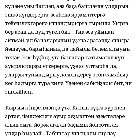
күләне уны йәлләп, аяҡҡа баҫа башлаған улдарын
эшкә күндерергә, әсәһенә ярҙам итергә
тейешлектәренә ышандырырға тырыша. Уҡырға
бер ҡасан да һуң түгел бит... Тик әсә уйынан
ҡайтмай, ул балаларының үҙенә ҡарағанда яҡшыраҡ
йәшәүен, барыһының да лайыҡлы белем алыуын
теләй. Һис һүҙһеҙ, уға башҡалар татымаған күп
ауырлыҡтарҙы үткәрергә, үҙе ас ултырһа ла,
уларҙы туйындырыу, кейендереү өсөн самаһыҙ
көс һалырға тура килә. Үҙенең сабыйҙары бит, ни
эшләйһең...
Ҡырҡ йыл һиҙелмәй ҙә үтә. Ҡатын күҙгә күренеп
ҡартая, йәшлектәге ауыр хеҙмәттең эҙемтәләре
ҡалҡып сыға: йөрәк ҡаға, ҡан баҫымы йонсота, аяҡ-
ҡулдар һыҙлай... Табиптар уның ҡаты сирләү