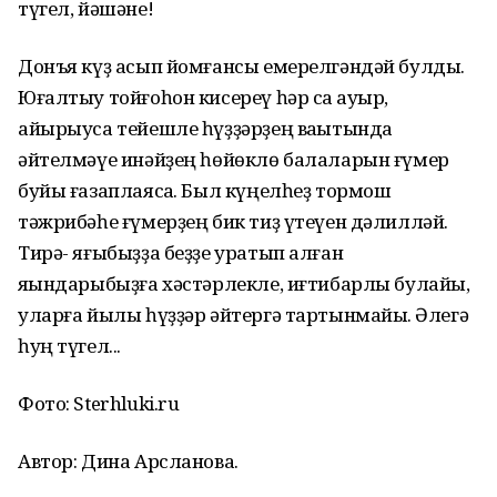
түгел, йәшәне!
Донъя күҙ асып йомғансы емерелгәндәй булды.
Юғалтыу тойғоһон кисереү һәр саҡ ауыр,
айырыуса тейешле һүҙҙәрҙең ваҡытында
әйтелмәүе инәйҙең һөйөклө балаларын ғүмер
буйы ғазаплаясаҡ. Был күңелһеҙ тормош
тәжрибәһе ғүмерҙең бик тиҙ үтеүен дәлилләй.
Тирә- яғыбыҙҙа беҙҙе уратып алған
яҡындарыбыҙға хәстәрлекле, иғтибарлы булайыҡ,
уларға йылы һүҙҙәр әйтергә тартынмайыҡ. Әлегә
һуң түгел...
Фото: Sterhluki.ru
Автор: Дина Арсланова.