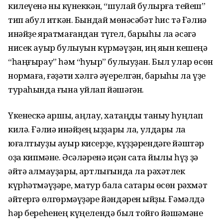
килеүенә ныҡ күнеккән, “шулай булырға тейеш”
тип ҡабул иткән. Бындай мөнәсәбәт һис тә Ғәлиә
инәйҙе яратмағандан түгел, барыһы ла әсәгә
нисек ауыр булыуын күрмәүҙән, иң яҡын кешеңә
“һаңғырау” һәм “һуҡыр” булыуҙан. Был улар өсөн
нормаға, ғәҙәти хәлгә әүерелгән, барыһы ла үҙе
тураһында ғына уйлап йәшәгән.
Үкенескә ҡаршы, аңлау, хатаңды таныу һуңлап
килә. Ғәлиә инәйҙең ҡыҙҙары ла, улдары ла
юғалтыуҙы ауыр кисерҙе, күҙҙәрендәге йәштәр
оҙаҡ кипмәне. Әсәләренә иҫән саҡта йылы һүҙ ҙә
әйтә алмауҙары, ҡартлығында ла рәхәтлек
күрһәтмәүҙәре, матур бала саҡтары өсөн рәхмәт
әйтергә өлгөрмәүҙәре йәндәрен ҡыйҙы. Ғәмәлдә
һәр береһенең күңелендә был тойғо йәшәмәне