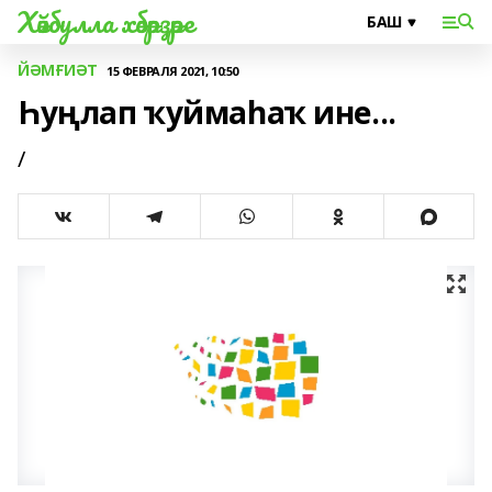
Хәйбулла хәбәрҙәре
ЙӘМҒИӘТ
15 ФЕВРАЛЯ 2021, 10:50
Һуңлап ҡуймаһаҡ ине...
/