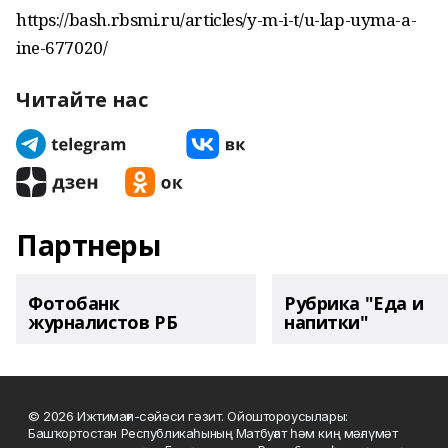
https://bash.rbsmi.ru/articles/y-m-i-t/u-lap-uyma-a-
ine-677020/
Читайте нас
Партнеры
Фотобанк
Рубрика "Еда и
журналистов РБ
напитки"
© 2026 Ижтимағи-сәйәси гәзит. Ойоштороусылары:
Башҡортостан Республикаһының Матбуғат һәм киң мәғлүмәт