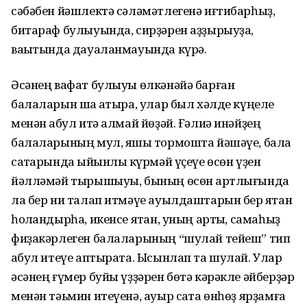
сәбәбен йәшлектә сәләмәтлегенә иғтибарһыҙ,
битараф булыуында, сирҙәрен аҙҙырыуҙа,
ваҡытында дауаланмауында күрә.
Әсәнең вафат булыуы өлкәнәйә барған
балаларын шаҡ ҡатыра, улар был хәлде күңеле
менән ҡабул итә алмай йөҙәй. Ғәлиә инәйҙең
балаларының мул, яҡшы тормошта йәшәүе, бала
саҡтарында ҡыйынлыҡ күрмәй үҫеүе өсөн үҙен
йәлләмәй тырышыуы, бының өсөн ҡартлығында
ла бер ни талап итмәүе ауылдаштарын бер яҡтан
һоҡландырһа, икенсе яҡтан, уның артыҡ, самаһыҙ
фиҙакәрлеген балаларының “шулай тейеш” тип
ҡабул итеүе аптырата. Ысынлап та шулай. Улар
әсәнең ғүмер буйы үҙҙәрен бөтә кәрәкле әйберҙәр
менән тәьмин итеүенә, ауыр саҡта өнһөҙ ярҙамға