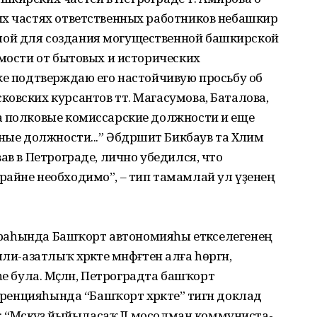
их частях ответственных работников небашкир
ой для создания могущественной башкирской
имости от бытовых и исторических
же подтверждаю его настойчивую просьбу об
овских курсантов тт. Магасумова, Баталова,
а полковые комиссарские должности и еще
ные должности...” Әбдрәшит Бикбаув та Хәлим
ав в Петрограде, лично убедился, что
райне необходимо”, – тип тамамлай ул үҙенең
р араһында Башҡорт авто­номияһы етәкселегенең
-азатлыҡ хәрәкәте мәнфәғәтен алға һөргән,
һе була. Мәҫәлән, Петроградта башҡорт
рен­цияһында “Башҡорт хәрәкәте” тигән доклад
“Мәскәүҙә йыйы­ласаҡ II мосолман коммунис­та­