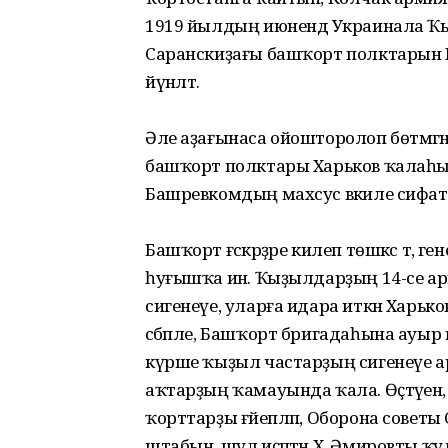
1919 йылдың июнендә Украинала Ҡыҙ
Саранскиҙағы башҡорт полктарын 
йүнәлтә.
Әле аҙағынаса ойошторолоп бөтмәгән, х
баш­ҡорт полктары Харьков ҡалаһын
Башревкомдың махсус вәкиле сифатында
Башҡорт ғәскәрҙәре килеп төш­кәс т
һуғышҡа инә. Ҡы­­ҙыл­дарҙың 14-се а
сигенеүе, уларға идара иткән Хар
сәбәпле, Баш­ҡорт бригадаһына ауыр 
күрше ҡыҙыл частарҙың си­генеүе ар
аҡтарҙың ҡа­мауында ҡала. Өҫтә­үенә
ҡорттарҙы ғәйепләп, Оборона сове
штабын, шул иҫәп­тән Х. Әмировты ҡул