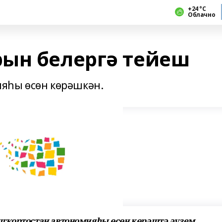
+24 °С
Облачно
ын белергә тейеш
яһы өсөн көрәшкән.
шҡортостан автономияһы өсөн көрәштә әүҙем