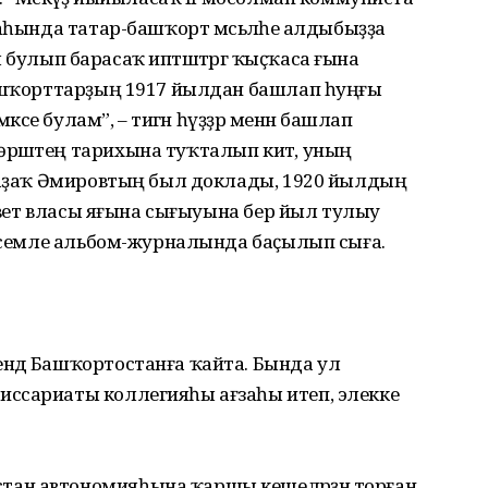
раһында татар-башҡорт мәсьәләһе алдыбыҙҙа
кил булып барасаҡ иптәштәргә ҡыҫҡаса ғына
башҡорттарҙың 1917 йылдан башлап һуңғы
әксе булам”, – тигән һүҙҙәр менән башлап
рәштең тарихына туҡталып китә, уның
, аҙаҡ Әмировтың был доклады, 1920 йылдың
 Совет власы яғына сығыуына бер йыл тулыу
 исемле альбом-журналында баҫылып сыға.
ндә Башҡортостанға ҡайта. Бында ул
ссариаты коллегияһы ағзаһы итеп, элекке
тан автономияһына ҡаршы кешеләрҙән торған