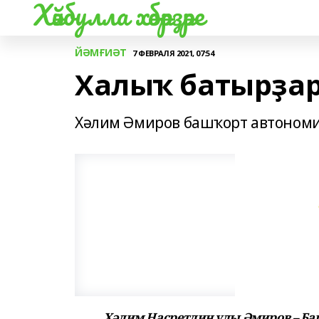
Хәйбулла хәбәрҙәре
ЙӘМҒИӘТ
7 ФЕВРАЛЯ 2021, 07:54
Халыҡ батырҙар
Хәлим Әмиров башҡорт автономи
Хәлим Насретдин улы Әмиров – Ба