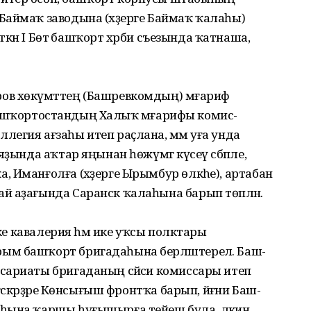
Баймаҡ заводына (хәҙерге Баймаҡ ҡалаһы)
үткән I Бөтә башҡорт хәрби съезында ҡатнаша,
в хөкүмәттең (Башрев­ком­дың) мәғариф
– Башҡорт­ос­тандың Халыҡ мәғарифы комис­
егия ағзаһы итеп раҫлана, әммә уға унда
яҙында аҡтар яңынан һөжүмгә күсеү сәбәпле,
, Иманғолға (хәҙерге Ырымбур өлкәһе), артабан
й аҙағында Саранск ҡалаһына барып төпләнә.
 ике кавалерия һәм ике уҡсы полктары
ым башҡорт бригадаһына берләштерелә. Баш­
сариаты бригаданың сәйәси комиссары итеп
ғәскәрҙәре Көнсығыш фронтҡа барып, йәғни Баш­
һына ҡаршы һуғышырға тейеш була, ләкин