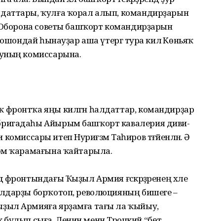
даттары, ҡулға ҡорал алып, командирҙарын
, Оборона советы башҡорт коман­дирҙарын
 ошон­дай һынауҙар аша үтергә тура килә Көньяҡ
 уның комиссарына.
фронтҡа яңы килгән һал­даттар, командирҙар
бригадаһы Айырым башҡорт кавалерия диви­
и комиссары итеп Нуриәғзәм Таһиров тәғәйенләнә. Ә
ком ҡарамағына ҡайтарыла.
 фронтындағы Ҡыҙыл Армия ғәскәрҙәренең хәле
лдарҙы борҡотоп, революцияның бишеге –
ҙыл Армияға ярҙамға тағы ла ҡыйыу,
к булып сыға. Ленин менән Троцкий “бөтә