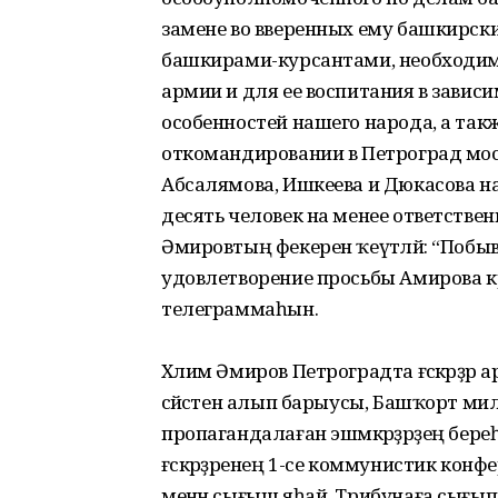
замене во вверенных ему башкирск
башкирами-курсантами, необходим
армии и для ее воспитания в завис
особенностей нашего народа, а так
откомандировании в Петроград моск
Абсалямова, Ишкеева и Дюкасова н
десять человек на менее ответствен
Әмировтың фекерен ҡеүәтләй: “Побыв
удовлетворение просьбы Амирова к
телеграммаһын.
Хәлим Әмиров Петроградта ғәс­кәрҙә
сәйәсәтен алып барыусы, Башҡорт милли
пропагандалаған эшмәкәр­ҙәрҙең бере
ғәскәрҙәренең 1-се коммунистик конфе
менән сығыш яһай. Трибунаға сығып: 