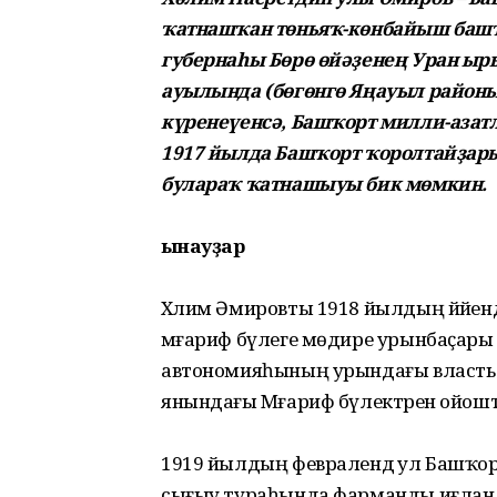
ҡатнашҡан төньяҡ-көнбайыш башҡ
губернаһы Бөрө өйәҙенең Уран ы
ауылында (бөгөнгө Яңауыл районы
күренеүенсә, Башҡорт милли-азат
1917 йылда Башҡорт ҡоролтайҙары
булараҡ ҡатнашыуы бик мөмкин.
Һынауҙар
Xәлим Әмировты 1918 йылдың йәйенд
мәғариф бүлеге мөдире урынбаҫары и
автономияһының урындағы власть
янындағы Мәғариф бүлектәрен ойошто
1919 йылдың февралендә ул Баш­ҡорт х
сығыу тураһында фарманды иғлан 