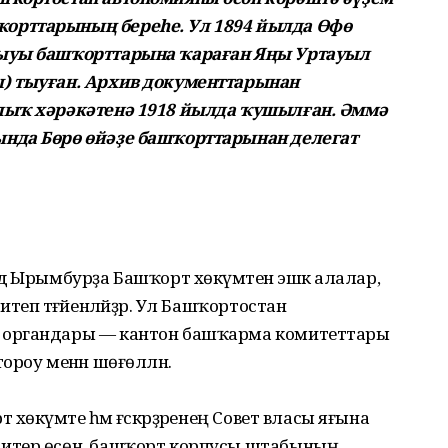
орттарының береһе. Ул 1894 йылда Өфө
рыуы башҡорттарына ҡараған Яңы Уртауыл
) тыуған. Архив документтарынан
лыҡ хәрәкәтенә 1918 йылда ҡушылған. Әммә
нда Бөрө өйәҙе башҡорттарынан делегат
ә Ырымбурҙа Башҡорт хөкүмәтенә эшкә алалар,
теп тәғәйенләйҙәр. Ул Башҡортостан
 органдары — кантон башҡарма комитеттары
роу менән шөғөлләнә.
өкүмәте һәм ғәскәрҙә­ренең Совет власы яғына
итер өсөн, башҡорт корпусы штабының