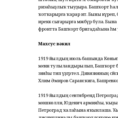
ризаһыҙлыҡ тыуҙыра. Башҡорт һал
ҡотҡарырға ҡарар итә. Быны күреп
иреккә сығарырға мәжбүр була. Бына
фронтта Башҡорт бри­гадаһына һәм
Махсус вәкил
1919 йылдың июль башында Көньяҡ 
менән тулыландырылып, Башҡорт 
зияһы тип үҙгәртелә. Дивизияның сәйәс
Хәлим Әмиров Саранскиға, Башрев
1919 йылдың сентябрендә Петроград
мөшкөлләнә, Юденич армияһы, ҡыҙы
Петроград ҡалаһына яҡынлаша. Ҡы
дисциплиналы башҡорт ғәскәрҙәре кәрә