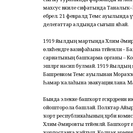
махсус вәкиле сифатында Тана­лыҡ–
ебәрелә. 21 февралдә Темәс ауылында 
делегаттар алдында сығыш яһай.
1919 йылдың мартында Хәлим Әмиро
өлкәһендәге вази­фаһына тәғәйенләнә 
сариатының башҡарма органы – Колл
эшләргә насип булмай. 1919 йылдың 
Башревком Темәс ауылынан Мо­раҡҡа
Һамар ҡала­һына эвакуациялана. Ма
Бында элекке башҡорт ғәскәр­ҙәренән
ойошторола башлай. Полктар Айыр
ҡорт рес­публикаһының хәрби комис
Хәлим Әмировты тәғәйенләй. Башҡорт 
ҡортостанға ҡайтып, Колчак армия