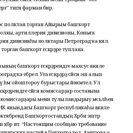
ргә” тигән фарман бирә.
н өс полктан торған Айырым башҡорт
полкы, артиллерия дивизионы, Көньяҡ
ия дивизияһы полктары Петроградҡа килә.
рған башҡорт ғәскәрҙәре туплана.
ың башҡорт ғәскәрҙә­рендәге махсус вәкиле
дҡа ебәрелә. Уға ғәскәрҙәрҙә сәйәси эш алып
еү һәм ойоштороу бурыстары йөкмәтелә. Ул
кәр­ҙәрендәге сәйәси комиссарҙар составына
орт комиссарҙары менән тулыландырыу мәсьәләһен
ВЦИК янындағы Башҡорт респуб­ликаһы вәкиле
ктябрендә Башҡортостандың Хәрби эштәр
хәбәр итә: “Настоящим сообщаю требование
шкирских частей в Петрограде т. Амирова о