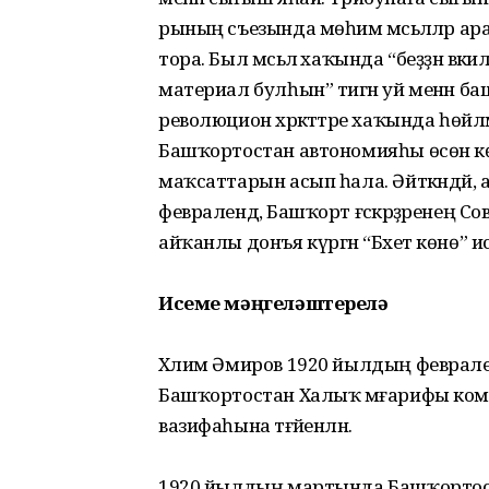
рының съезында мөһим мәсьә­ләләр а
тора. Был мәсьәлә хаҡында “беҙҙән вә
материал булһын” тигән уй менән 
революцион хәрәкәттәре хаҡында һөйләм
Башҡортостан автономияһы өсөн кө
маҡсаттарын асып һала. Әйткәндәй
февра­лендә, Башҡорт ғәскәрҙәренең
айҡанлы донъя күргән “Бәхет көнө”
Исеме мәңгеләштерелә
Xәлим Әмиров 1920 йылдың феврале
Башҡортостан Халыҡ мәғарифы коми
вазифаһына тәғәйенләнә.
1920 йылдың мартында Баш­ҡортос