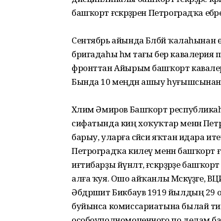
башҡорт ғәскәрҙәрен Петроградҡа ебәре
Сентябрь айында Бәләбәй ҡалаһына
бригадаһы һәм тағы бер кавалерия 
фронттан Айырым башҡорт кавалер
Бында 10 меңдән ашыу һуғышсынан то
Хәлим Әмиров Башҡорт респуб­ликаһын
сифатында киң хоҡуҡтар менән Петрогра
барыу, уларға сәйәси яҡтан идара ит
Петро­градҡа килеү менән башҡорт ғәс­
иғтибарҙы йүнәлтә, ғәскәрҙәрҙе башҡ
алға ҡуя. Ошо айҡанлы Мәскәүҙәге, 
Әбдрәшит Бикбаув 1919 йылдың 29 о
буйынса комиссариатына былай тип 
особоуполномоченного по делам ба