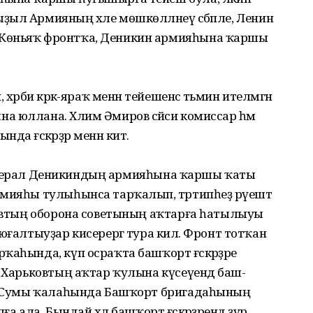
ыл Армия­ның хәле мөшкөлләнеү сәбәпле, Ленин
Көньяҡ фронтҡа, Деникин ар­мияһына ҡаршы
әрби кәрәк-яраҡ менән тейешенсә тәьмин ителмәгән
а юллана. Хәлим Әмиров сәйәси комиссар һәм
 ғәскәрҙәр менән китә.
ә, генерал Деникиндың армия­һына ҡаршы ҡаты
рмияһы тулы­һынса тарҡалып, тәртипһеҙ рәүеш­тә
ьковтың оборона советының аҡтарға һатылыуы
юғалтыу­ҙар кисерергә тура килә. Фронт тот­ҡан
ҡаһында, күп осраҡта баш­ҡорт ғәскәрҙәре
, Харь­ковтың аҡтар ҡулына күсеүендә баш­
ты Сумы ҡалаһында Башҡорт бригадаһының
ға ала. Бындай хәл башҡорт ғәскәрҙәрендә ҙур