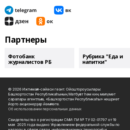
Партнеры
Фотобанк
Рубрика "Еда и
журналистов РБ
напитки"
© 2026 Ижтимағи-сәйәси гәзит. Ойоштороусылары:
Башҡортостан Республикаһының Матбуғат һәм киң мәғлүмәт
саралары агентлығы, «Башҡортостан Республикаһы» нәшриәт
йорто акционерҙар йәмғиәте.
Об использовании персональных данных
Свидетельство о регистрации СМИ: ПИ № ТУ 02-01797 от 19
мая 2025 года выдано Управлением федеральной службы по
надзору в сфере связи, информационных технологий и