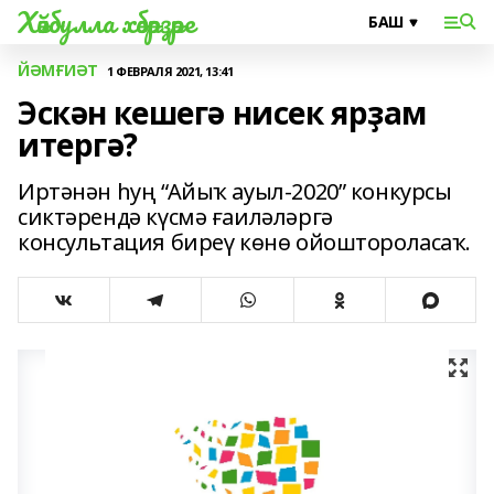
Хәйбулла хәбәрҙәре
ЙӘМҒИӘТ
1 ФЕВРАЛЯ 2021, 13:41
Эскән кешегә нисек ярҙам
итергә?
Иртәнән һуң “Айыҡ ауыл-2020” конкурсы
сиктәрендә күсмә ғаиләләргә
консультация биреү көнө ойоштороласаҡ.