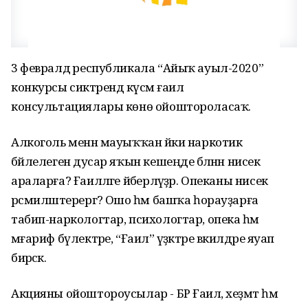
3 февралдә республикала “Айыҡ ауыл-2020”
конкурсы сиктәрендә күсмә ғаилә
консультациялары көнө ойоштороласаҡ.
Алкоголь менән мауыҡҡан йәки наркотик
бәйлелегенә дусар яҡын кешеңде бәләнән нисек
араларға? Ғаиләләге йәберләүҙәр. Опеканы нисек
рәсмиләштерергә? Ошо һәм башҡа һорауҙарға
табип-наркологтар, психологтар, опека һәм
мәғариф бүлектәре, “Ғаилә” үҙәктәре вәкилдәре яуап
бирәсәк.
Акцияны ойоштороусылар - БР Ғаилә, хеҙмәт һәм