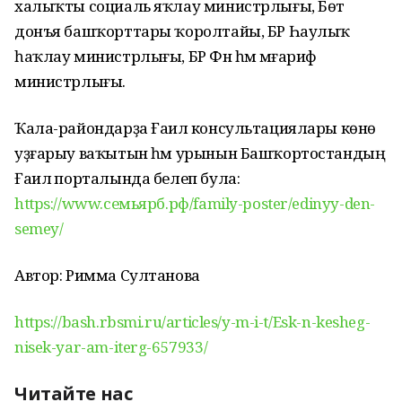
халыҡты социаль яҡлау министрлығы, Бөтә
донъя башҡорттары ҡоролтайы, БР Һаулыҡ
һаҡлау министрлығы, БР Фән һәм мәғариф
министрлығы.
Ҡала-райондарҙа Ғаилә консультациялары көнө
уҙғарыу ваҡытын һәм урынын Башҡортостандың
Ғаилә порталында белеп була:
https://www.семьярб.рф/family-poster/edinyy-den-
semey/
Автор: Римма Султанова
https://bash.rbsmi.ru/articles/y-m-i-t/Esk-n-kesheg-
nisek-yar-am-iterg-657933/
Читайте нас