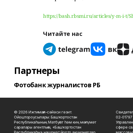
https://bash.rbsmi.ru/articles/y-m-i-t/
Читайте нас
Партнеры
Фотобанк журналистов РБ
© 2026 Ижтимағи-сәйәси гәзит.
Свидетел
Ойоштороусылары: Башҡортостан
02-01797
Республикаһының Матбуғат һәм киң мәғлүмәт
Управлен
саралары агентлығы, «Башҡортостан
сфере св
Республикаһы» нәшриәт йорто акционерҙар
массовых