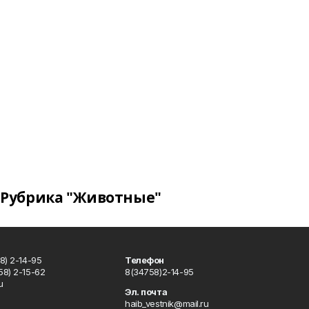
Рубрика "Животные"
8) 2-14-95
Телефон
8) 2-15-62
8(34758)2-14-95
u
Эл. почта
haib_vestnik@mail.ru