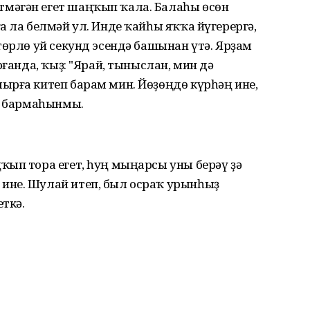
мәгән егет шаңҡып ҡала. Балаһы өсөн
а ла белмәй ул. Инде ҡайһы яҡҡа йүгерергә,
төрлө уй секунд эсендә башынан үтә. Ярҙам
рғанда, ҡыҙ: "Ярай, тыныслан, мин дә
ырға китеп барам мин. Йөҙөңдө күрһәң ине,
еп бармаһынмы.
ҡып тора егет, һуң мыңарсы уны берәү ҙә
ине. Шулай итеп, был осраҡ урынһыҙ
ткә.