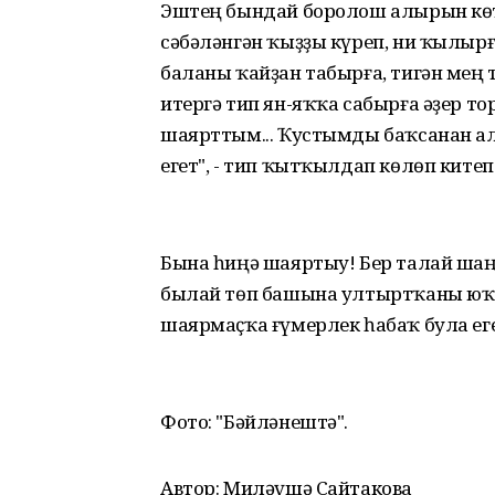
Эштең бындай боролош алырын көт
сәбәләнгән ҡыҙҙы күреп, ни ҡылырғ
баланы ҡайҙан табырға, тигән мең 
итергә тип ян-яҡҡа сабырға әҙер то
шаярттым... Ҡустымды баҡсанан ал
егет", - тип ҡытҡылдап көлөп кит
Бына һиңә шаяртыу! Бер талай шаң
былай төп башына ултыртҡаны юҡ 
шаярмаҫҡа ғүмерлек һабаҡ була еге
Фото: "Бәйләнештә".
Автор: Миләүшә Сайтакова