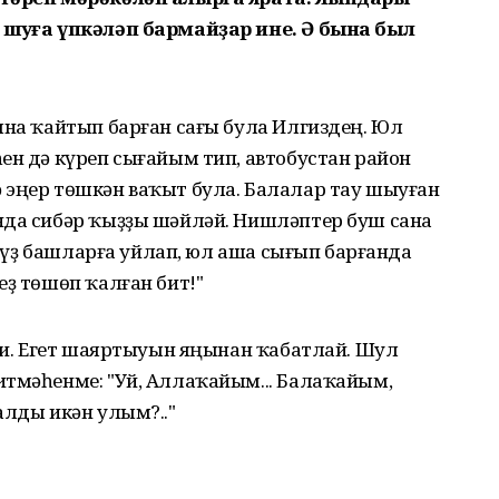
, шуға үпкәләп бармайҙар ине. Ә бына был
ына ҡайтып барған сағы була Илгиздең. Юл
ен дә күреп сығайым тип, автобустан район
 эңер төшкән ваҡыт була. Балалар тау шыуған
нда сибәр ҡыҙҙы шәйләй. Нишләптер буш сана
ә һүҙ башларға уйлап, юл аша сығып барғанда
еҙ төшөп ҡалған бит!"
 ти. Егет шаяртыуын яңынан ҡабатлай. Шул
итмәһенме: "Уй, Аллаҡайым... Балаҡайым,
алды икән улым?.."