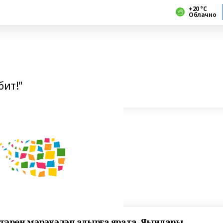
+20 °С
Облачно
бит!"
штәрен мәрәкәләп алырға ярата. Яҡындары