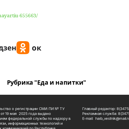
Shayartiu-655663/
Рубрика "Еда и напитки"
ьство о регистрации СМИ: ПИ № ТУ
Главный редактор: 8(3475
 от 19 мая 2025 года выдано
Рекламная служба: 8(3475
ием федеральной службы по надзору в
Е-mаil: haib_vestnik@mail.r
язи, информационных технологий и
 коммуникаций по Республике