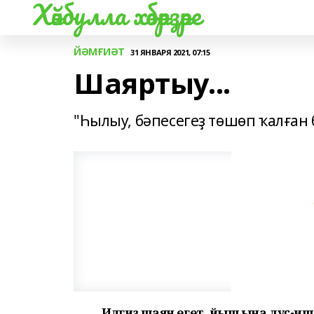
Хәйбулла хәбәрҙәре
ЙӘМҒИӘТ
31 ЯНВАРЯ 2021, 07:15
Шаяртыу...
"Һылыу, бәпесегеҙ төшөп ҡалған 
Илгиз шаян егет, йыш ҡына дуҫ-и