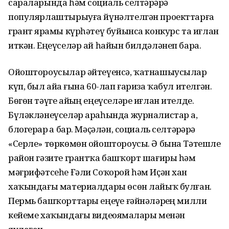
сараларында һәм социаль селтәрҙәрҙә
популярлаштырыуға йүнәлтелгән проекттарға
грант ярҙамы күрһәтеү буйынса конкурс та иғлан
иткән. Еңеүселәр ай һайын билдәләнеп бара.
Ойоштороусылар әйтеүенсә, ҡатнашыусылар
күп, был айҙа ғына 60-лап ғариза ҡабул ителгән.
Бөгөн тәүге айҙың еңеүселәре иғлан ителде.
Бүләкләнеүселәр араһында журналистар ҙа,
блогерҙар ҙа бар. Мәҫәлән, социаль селтәрҙәрҙә
«Серле» төркөмөн ойоштороусы. Ә бына Тәтешле
район гәзите грантҡа башҡорт шағиры һәм
мәғрифәтсеһе Ғәли Соҡорой һәм Иҫән хан
хаҡындағы материалдары өсөн лайыҡ булған.
Пермь башҡорттары еңеүҙе ғәйнәләрҙең милли
кейеме хаҡындағы видеояҙмалары менән