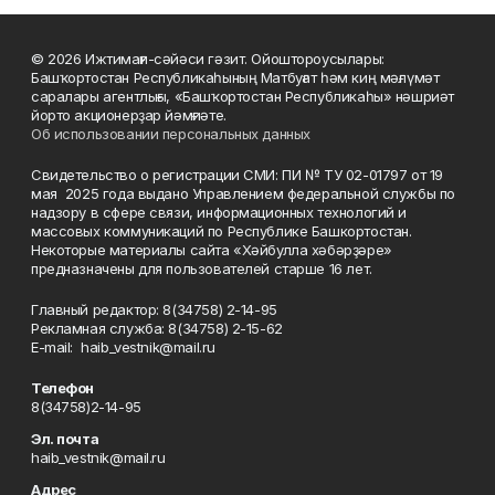
© 2026 Ижтимағи-сәйәси гәзит. Ойоштороусылары:
Башҡортостан Республикаһының Матбуғат һәм киң мәғлүмәт
саралары агентлығы, «Башҡортостан Республикаһы» нәшриәт
йорто акционерҙар йәмғиәте.
Об использовании персональных данных
Свидетельство о регистрации СМИ: ПИ № ТУ 02-01797 от 19
мая 2025 года выдано Управлением федеральной службы по
надзору в сфере связи, информационных технологий и
массовых коммуникаций по Республике Башкортостан.
Некоторые материалы сайта «Хәйбулла хәбәрҙәре»
предназначены для пользователей старше 16 лет.
Главный редактор: 8(34758) 2-14-95
Рекламная служба: 8(34758) 2-15-62
Е-mаil: haib_vestnik@mail.ru
Телефон
8(34758)2-14-95
Эл. почта
haib_vestnik@mail.ru
Адрес