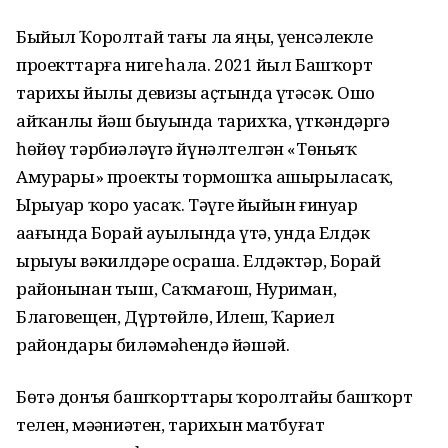
Быйыл Ҡоролтай тағы ла яңы, үҙенсәлекле
проекттарға нигеҙ һала. 2021 йыл Башҡорт
тарихы йылы девизы аҫтында үтәсәк. Ошо
айҡанлы йәш быуында тарихҡа, үткәндәргә
һөйөү тәрбиәләүгә йүнәлтелгән «Төньяҡ
Амурҙары» проекты тормошҡа ашырыласаҡ,
Ырыуҙар ҡоро уҙасаҡ. Тәүге йыйын ғинуар
аҙағында Борай ауылында үтә, унда Елдәк
ырыуы вәкилдәре осраша. Елдәктәр, Борай
районынан тыш, Саҡмағош, Нуриман,
Благовещен, Дүртөйлө, Илеш, Ҡариҙел
райондары биләмәһендә йәшәй.
Бөтә донъя башҡорттары ҡоролтайы башҡорт
телен, мәҙәниәтен, тарихын матбуғат