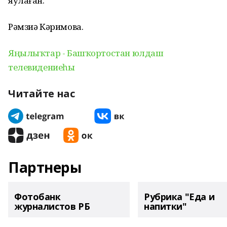
яулаған.
Рәмзиә Кәримова.
Яңылыҡтар - Башҡортостан юлдаш
телевидениеһы
Читайте нас
Партнеры
Фотобанк
Рубрика "Еда и
журналистов РБ
напитки"