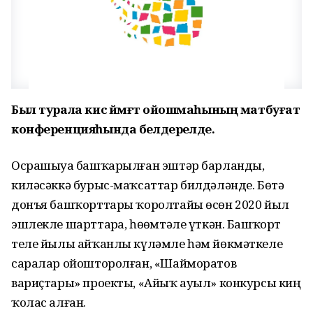
Был турала кисә йәмәғәт ойошмаһының матбуғат
конференцияһында белдерелде.
Осрашыуҙа башҡарылған эштәр барланды,
киләсәккә бурыс-маҡсаттар билдәләнде. Бөтә
донъя башҡорттары ҡоролтайы өсөн 2020 йыл
эшлекле шарттарҙа, һөҙөмтәле үткән. Башҡорт
теле йылы айҡанлы күләмле һәм йөкмәткеле
саралар ойошторолған, «Шайморатов
вариҫтары» проекты, «Айыҡ ауыл» конкурсы киң
ҡолас алған.