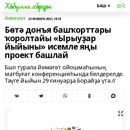
Хәйбулла хәбәрҙәре
ЙӘМҒИӘТ
23 ЯНВАРЯ 2021, 18:15
Бөтә донъя башҡорттары
ҡоролтайы «Ырыуҙар
йыйыны» исемле яңы
проект башлай
Был турала йәмәғәт ойошмаһының
матбуғат конференцияһында белдерелде.
Тәүге йыйын 29 ғинуарҙа Борайҙа үтә.//