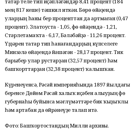
татар теле тип иҫәпләгәндәр 8,41 процент (184
мең 817 кеше) тәшкил иткән. Бөрө өйәҙендә
уларҙың һаны бер проценттан да артмаған (0,47
процент). Златоуста - 1,05, Өфө өйәҙендә - 1,21,
Стәрлетамаҡта - 6,17, Бәләбәйҙә - 11,26 процент.
Үҙҙәрен татар тип һанағандарҙың күпселеге
Минзәлә өйәҙендә йәшәгән - 28,17 процент. Тик
барыбер улар рустарҙан (32,57 процент) һәм
башҡорттарҙан (32,38 процент) ҡалышҡан.
Күренеүенсә, Рәсәй империяһында 1897 йылдағы
беренсе Дөйөм Рәсәй халыҡ иҫәбен алыуҙың Өфө
губернаһы буйынса мәғлүмәттәре бик ҡыҙыҡлы
һәм артабан да өйрәнеүҙе талап итә.
Фото: Башҡортостандың Милли архивы.