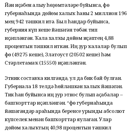
Йән иҫәбен алыу һөҙөмтәләре буйынса, Өфө
губернаһында дөйөм халыҡ һаны 2 миллион 196
мең 942 тәшкил итә. Был һандар буйынса,
губерния күп кеше йәшәгән төбәк тип
иҫәпләнгән. Ҡала халҡы дөйөм иҫәптең 4,88
процентын тәшкил иткән. Иң ҙур ҡалалар булып
Өфө (49275 кеше), Златоуст (20502 кеше) һәм
Стәрлетамаҡ (15550) иҫәпләнгән.
Этник составҡа килгәндә, ул да бик бай булған.
Губернала 18 телдә һөйләшкән халыҡ йәшәгән.
Тик һан буйынса иң ҙур этнос булып аҫабалар –
башҡорттар иҫәпләнгән. “Өфө губернаһында
йәшәгәндәр араһында беренсе урынды абсолют
күпселек менән башҡорттар яулаған. Улар
дөйөм халыҡтың 40,98 процентын тәшкил