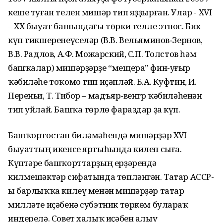
кеше туған телен мишәр тип яҙҙырған. Улар - XVI
– XX быуат башындағы төрки телле этнос. Бик
күп тикшеренеүселәр (В.В. Вельяминов‑Зернов,
В.В. Радлов, А.Ф. Можарский, С.П. Толстов һәм
башҡалар) мишәрҙәрҙе “мещера” фин-уғыр
ҡәбиләһе тоҡомо тип иҫәпләй. Б.А. Куфтин, И.
Переньи, Т. Тибор – мадъяр-венгр ҡәбиләһенән
тип уйлай. Башҡа төрлө фараздар ҙа күп.
Башҡортостан биләмәһендә мишәрҙәр XVI
быуаттың икенсе яртыһында килеп сыға.
Күптәре башҡорттарҙың ерҙәрендә
килмешәктәр сифатында төпләнгән. Татар АССР-
ы барлыҡҡа килеү менән мишәрҙәр татар
милләте иҫәбенә субэтник төркөм булараҡ
индерелә. Совет халыҡ иҫәбен алыу