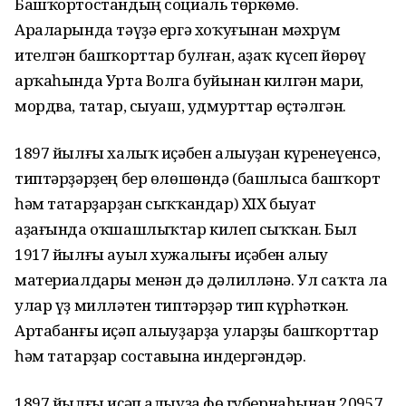
Башҡортостандың социаль төркөмө.
Араларында тәүҙә ергә хоҡуғынан мәхрүм
ителгән башҡорттар булған, аҙаҡ күсеп йөрөү
арҡаһында Урта Волга буйынан килгән мари,
мордва, татар, сыуаш, удмурттар өҫтәлгән.
1897 йылғы халыҡ иҫәбен алыуҙан күренеүенсә,
типтәрҙәрҙең бер өлөшөндә (башлыса башҡорт
һәм татарҙарҙан сыҡҡандар) XIX быуат
аҙағында оҡшашлыҡтар килеп сыҡҡан. Был
1917 йылғы ауыл хужалығы иҫәбен алыу
материалдары менән дә дәлилләнә. Ул саҡта ла
улар үҙ милләтен типтәрҙәр тип күрһәткән.
Артабанғы иҫәп алыуҙарҙа уларҙы башҡорттар
һәм татарҙар составына индергәндәр.
1897 йылғы иҫәп алыуҙа Өфө губернаһынан 20957