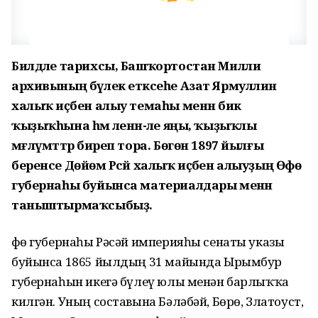
Билдәле тарихсы, Башҡортостан Милли
архивының бүлек етәксеһе Азат Ярмуллин
халыҡ иҫәбен алыу темаһы менән бик
ҡыҙыҡһына һәм әленән-әле яңы, ҡыҙыҡлы
мәғлүмәттәр биреп тора. Бөгөн 1897 йылғы
беренсе Дөйөм Рәсәй халыҡ иҫәбен алыуҙың Өфө
губернаһы буйынса материалдары менән
таныштырмаҡсыбыҙ.
Өфө губернаһы Рәсәй империяһы сенаты указы
буйынса 1865 йылдың 31 майында Ырымбур
губернаһын икегә бүлеү юлы менән барлыҡҡа
килгән. Уның составына Бәләбәй, Бөрө, Златоуст,