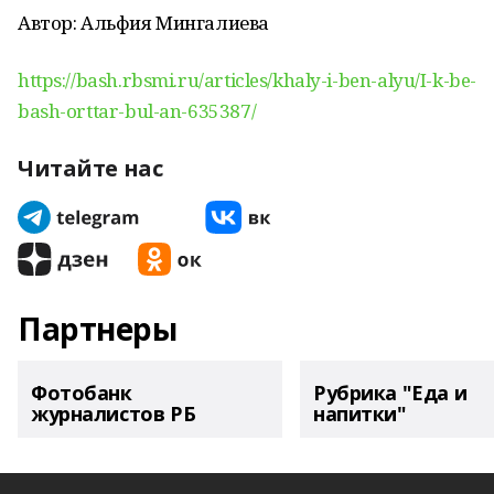
Автор: Альфия Мингалиева
https://bash.rbsmi.ru/articles/khaly-i-ben-alyu/I-k-be-
bash-orttar-bul-an-635387/
Читайте нас
Партнеры
Фотобанк
Рубрика "Еда и
журналистов РБ
напитки"