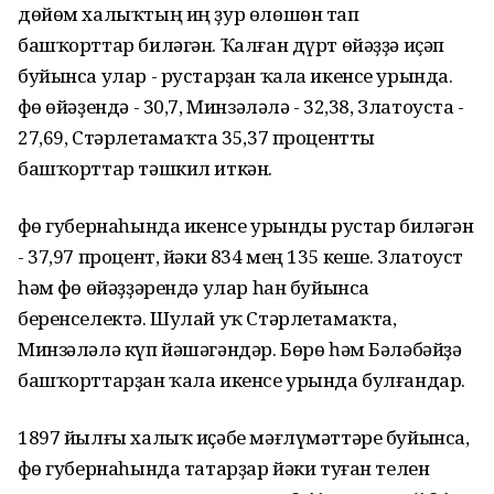
дөйөм халыҡтың иң ҙур өлөшөн тап
башҡорттар биләгән. Ҡалған дүрт өйәҙҙә иҫәп
буйынса улар - рустарҙан ҡала икенсе урында.
Өфө өйәҙендә - 30,7, Минзәләлә - 32,38, Златоуста -
27,69, Стәрлетамаҡта 35,37 процентты
башҡорттар тәшкил иткән.
Өфө губернаһында икенсе урынды рустар биләгән
- 37,97 процент, йәки 834 мең 135 кеше. Златоуст
һәм Өфө өйәҙҙәрендә улар һан буйынса
беренселектә. Шулай уҡ Стәрлетамаҡта,
Минзәләлә күп йәшәгәндәр. Бөрө һәм Бәләбәйҙә
башҡорттарҙан ҡала икенсе урында булғандар.
1897 йылғы халыҡ иҫәбе мәғлүмәттәре буйынса,
Өфө губернаһында татарҙар йәки туған телен