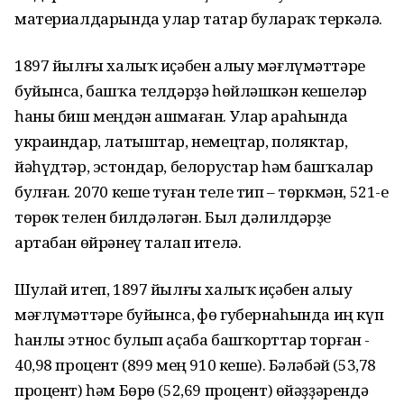
материалдарында улар татар булараҡ теркәлә.
1897 йылғы халыҡ иҫәбен алыу мәғлүмәттәре
буйынса, башҡа телдәрҙә һөйләшкән кешеләр
һаны биш меңдән ашмаған. Улар араһында
украиндар, латыштар, немецтар, поляктар,
йәһүдтәр, эстондар, белорустар һәм башҡалар
булған. 2070 кеше туған теле тип – төркмән, 521-е
төрөк телен билдәләгән. Был дәлилдәрҙе
артабан өйрәнеү талап ителә.
Шулай итеп, 1897 йылғы халыҡ иҫәбен алыу
мәғлүмәттәре буйынса, Өфө губернаһында иң күп
һанлы этнос булып аҫаба башҡорттар торған -
40,98 процент (899 мең 910 кеше). Бәләбәй (53,78
процент) һәм Бөрө (52,69 процент) өйәҙҙәрендә