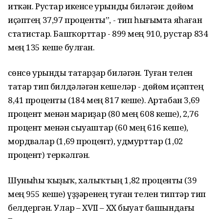
иткән. Рустар икенсе урынды биләгән: дөйөм
иҫәптең 37,97 проценты”, - тип һығымта яһаған
статистар. Башҡорттар - 899 мең 910, рустар 834
мең 135 кеше булған.
Өсөнсө урынды татарҙар биләгән. Туған телен
татар тип билдәләгән кешеләр - дөйөм иҫәптең
8,41 проценты (184 мең 817 кеше). Артабан 3,69
процент менән мариҙар (80 мең 608 кеше), 2,76
процент менән сыуаштар (60 мең 616 кеше),
мордвалар (1,69 процент), удмурттар (1,02
процент) теркәлгән.
Шуныһы ҡыҙыҡ, халыҡтың 1,82 проценты (39
мең 955 кеше) үҙҙәренең туған телен типтәр тип
белдергән. Улар – XVII – XX быуат башындағы