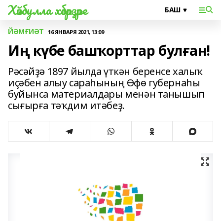
Хәйбулла хәбәрҙәре
ЙӘМҒИӘТ
16 ЯНВАРЯ 2021, 13:09
Иң күбе башҡорттар булған!
Рәсәйҙә 1897 йылда үткән беренсе халыҡ
иҫәбен алыу сараһының Өфө губернаһы
буйынса материалдары менән танышып
сығырға тәҡдим итәбеҙ.