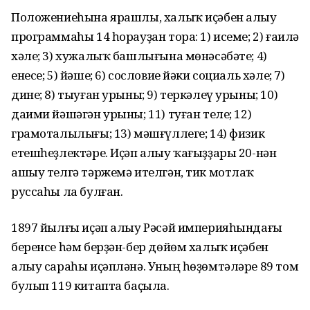
Положениеһына ярашлы, халыҡ иҫәбен алыу
программаһы 14 һорауҙан тора: 1) исеме; 2) ғаилә
хәле; 3) хужалыҡ башлығына мөнәсәбәте; 4)
енесе; 5) йәше; 6) сословие йәки социаль хәле; 7)
дине; 8) тыуған урыны; 9) теркәлеү урыны; 10)
даими йәшәгән урыны; 11) туған теле; 12)
грамоталылығы; 13) мәшғүллеге; 14) физик
етешһеҙлектәре. Иҫәп алыу ҡағыҙҙары 20-нән
ашыу телгә тәржемә ителгән, тик мотлаҡ
руссаһы ла булған.
1897 йылғы иҫәп алыу Рәсәй империяһындағы
беренсе һәм берҙән-бер дөйөм халыҡ иҫәбен
алыу сараһы иҫәпләнә. Уның һөҙөмтәләре 89 том
булып 119 китапта баҫыла.