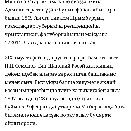
Минзәлә, Стәрлетамаҡ, Өфө өйәҙҙәре инә.
Административ үҙәге булып Өфө ҡалаһы тора,
бында 1865 йылға тиклем Ырымбурҙың
граждандар губернаһы резиденцияһы
урынлашҡан. Өфө губернаһының майҙаны
122011,3 квадрат метр тәшкил иткән.
XIX быуат аҙағында рус географы һәм статист
П.П. Семенов-Тян-Шанский Рәсәй халҡының
дөйөм иҫәбен алырғә кәрәк тигән башланғыс
менән сыға. Был уйҙы батша хөкүмәте яҡлай.
Рәсәй империяһында тәүге халыҡ иҫәбен алыу
1897 йылдың 28 ғинуарында (яңы стиль
буйынса 9 февралдә) үткәрелә. Ул бер көндә бөтә
биләмәлә кешеләрҙән һорау алыу булараҡ
ойошторола.