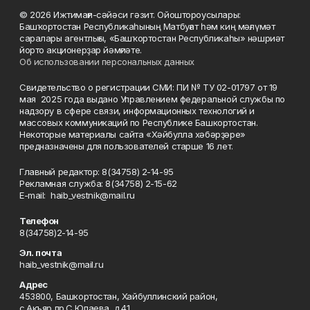
© 2026 Ижтимағи-сәйәси гәзит. Ойоштороусылары:
Башҡортостан Республикаһының Матбуғат һәм киң мәғлүмәт
саралары агентлығы, «Башҡортостан Республикаһы» нәшриәт
йорто акционерҙар йәмғиәте.
Об использовании персональных данных
Свидетельство о регистрации СМИ: ПИ № ТУ 02-01797 от 19
мая 2025 года выдано Управлением федеральной службы по
надзору в сфере связи, информационных технологий и
массовых коммуникаций по Республике Башкортостан.
Некоторые материалы сайта «Хәйбулла хәбәрҙәре»
предназначены для пользователей старше 16 лет.
Главный редактор: 8(34758) 2-14-95
Рекламная служба: 8(34758) 2-15-62
Е-mаil: haib_vestnik@mail.ru
Телефон
8(34758)2-14-95
Эл. почта
haib_vestnik@mail.ru
Адрес
453800, Башкортостан, Хайбуллинский район,
с.Акъяр,пр.С.Юлаева, д.41.