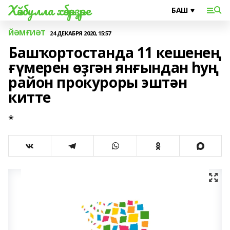
Хәйбулла хәбәрҙәре
ЙӘМҒИӘТ
24 ДЕКАБРЯ 2020, 15:57
Башҡортостанда 11 кешенең
ғүмерен өҙгән янғындан һуң
район прокуроры эштән
китте
*