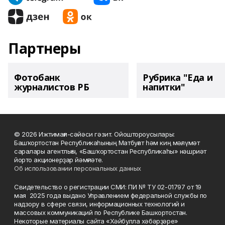
Партнеры
Фотобанк
Рубрика "Еда и
журналистов РБ
напитки"
© 2026 Ижтимағи-сәйәси гәзит. Ойоштороусылары:
Башҡортостан Республикаһының Матбуғат һәм киң мәғлүмәт
саралары агентлығы, «Башҡортостан Республикаһы» нәшриәт
йорто акционерҙар йәмғиәте.
Об использовании персональных данных
Свидетельство о регистрации СМИ: ПИ № ТУ 02-01797 от 19
мая 2025 года выдано Управлением федеральной службы по
надзору в сфере связи, информационных технологий и
массовых коммуникаций по Республике Башкортостан.
Некоторые материалы сайта «Хәйбулла хәбәрҙәре»