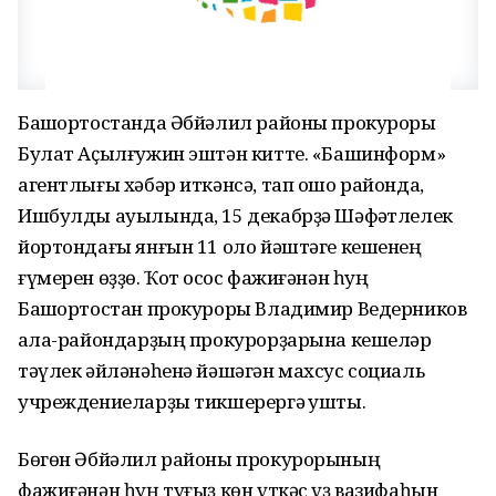
Башҡортостанда Әбйәлил районы прокуроры
Булат Аҫылғужин эштән китте. «Башинформ»
агентлығы хәбәр иткәнсә, тап ошо районда,
Ишбулды ауылында, 15 декабрҙә Шәфҡәтлелек
йортондағы янғын 11 оло йәштәге кешенең
ғүмерен өҙҙө. Ҡот осҡос фажиғәнән һуң
Башҡортостан прокуроры Владимир Ведерников
ҡала-райондарҙың прокурорҙарына кешеләр
тәүлек әйләнәһенә йәшәгән махсус социаль
учреждениеларҙы тикшерергә ҡушты.
Бөгөн Әбйәлил районы прокурорының
фажиғәнән һуң туғыҙ көн үткәс үҙ вазифаһын