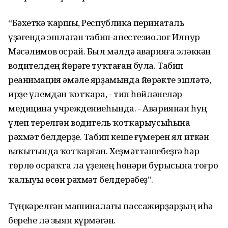
“Бәхеткә ҡаршы, Республика перинаталь
үҙәгендә эшләгән табип-анестезиолог Илнур
Мәсәлимов осрай. Был мәлдә аварияға эләккән
водителдең йөрәге туҡтаған була. Табип
реанимация әмәле ярҙамында йөрәкте эшләтә,
ирҙе үлемдән ҡотҡара, - тип һөйләнеләр
медицина учреждениеһында. - Авариянан һуң
үлеп терелгән водитель ҡотҡарыусыһына
рәхмәт белдерҙе. Табип кеше ғүмерен ял иткән
ваҡытында ҡотҡарған. Хеҙмәттәшебеҙгә һәр
төрлө осраҡта ла үҙенең һөнәри бурысына тоғро
ҡалыуы өсөн рәхмәт белдерәбеҙ”.
Түңкәрелгән машиналағы пассажирҙарҙың иһә
береһе лә зыян күрмәгән.