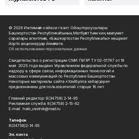
© 2026 Ижтимағи-сәйәси гәзит. Ойоштороусылары:
Башҡортостан Республикаһының Матбуғат һәм киң мәғлүмәт
саралары агентлығы, «Башҡортостан Республикаһы» нәшриәт
йорто акционерҙар йәмғиәте.
Об использовании персональных данных
Свидетельство о регистрации СМИ: ПИ № ТУ 02-01797 от 19
мая 2025 года выдано Управлением федеральной службы по
надзору в сфере связи, информационных технологий и
массовых коммуникаций по Республике Башкортостан.
Некоторые материалы сайта «Хәйбулла хәбәрҙәре»
предназначены для пользователей старше 16 лет.
Главный редактор: 8(34758) 2-14-95
Рекламная служба: 8(34758) 2-15-62
Е-mаil: haib_vestnik@mail.ru
Телефон
8(34758)2-14-95
Эл. почта