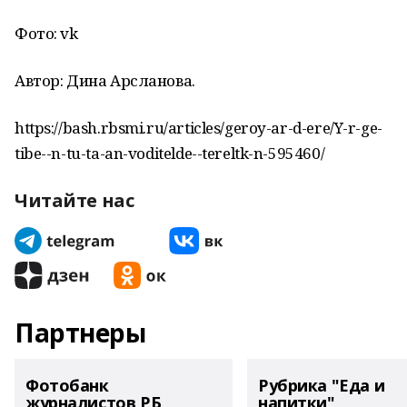
Фото: vk
Автор: Дина Арсланова.
https://bash.rbsmi.ru/articles/geroy-ar-d-ere/Y-r-ge-
tibe--n-tu-ta-an-voditelde--tereltk-n-595460/
Читайте нас
Партнеры
Фотобанк
Рубрика "Еда и
журналистов РБ
напитки"