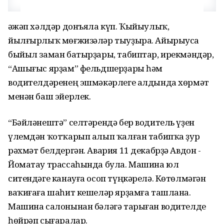
Ғәжәп хәлдәр донъяла күп. Ҡыйыулыҡ,
йылғырлыҡ мөғжизәләр тыуҙыра. Айырыуса
быйыл заман батырҙары, табиптар, ирекмәндәр,
“Ашығыс ярҙам” фельдшерҙары һәм
водителдәренең эшмәкәрлеге алдында хөрмәт
менән баш эйерлек.
“Бәйләнештә” селтәрендә бер водитель үҙен
үлемдән ҡотҡарып алып ҡалған табипҡа ҙур
рәхмәт белдергән. Авария 11 декабрҙә Авдон -
Йоматау трассаһында була. Машина юл
ситендәге канауға осоп түңкәрелә. Көтөлмәгән
ваҡиғаға шаһит кешеләр ярҙамға ташлана.
Машина салонынан бәләгә тарыған водителде
һөйрәп сығаралар.