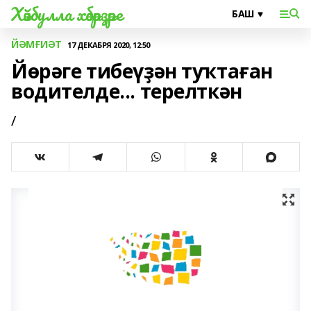
Хәйбулла хәбәрҙәре
ЙӘМҒИӘТ
17 ДЕКАБРЯ 2020, 12:50
Йөрәге тибеүҙән туҡтаған
водителде... терелткән
/