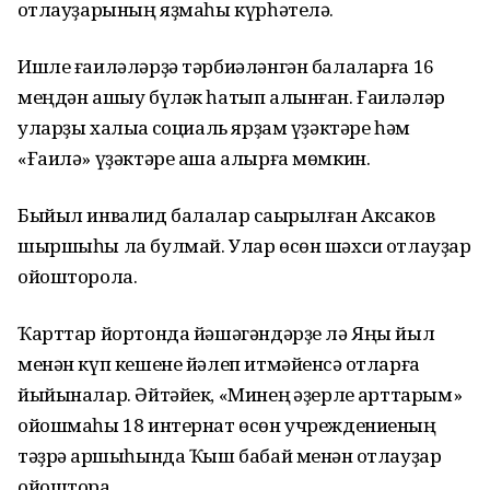
ҡотлауҙарының яҙмаһы күрһәтелә.
Ишле ғаиләләрҙә тәрбиәләнгән балаларға 16
меңдән ашыу бүләк һатып алынған. Ғаиләләр
уларҙы халыҡҡа социаль ярҙам үҙәктәре һәм
«Ғаилә» үҙәктәре аша алырға мөмкин.
Быйыл инвалид балалар саҡырылған Аксаков
шыршыһы ла булмай. Улар өсөн шәхси ҡотлауҙар
ойошторола.
Ҡарттар йортонда йәшәгәндәрҙе лә Яңы йыл
менән күп кешене йәлеп итмәйенсә ҡотларға
йыйыналар. Әйтәйек, «Минең ҡәҙерле ҡарттарым»
ойошмаһы 18 интернат өсөн учреждениеның
тәҙрә ҡаршыһында Ҡыш бабай менән ҡотлауҙар
ойоштора.