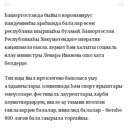
Башҡортостанда быйыл коронавирус
пандемияһы арҡаһында балалар өсөн
республика шыршыһы булмай. Башҡортостан
Республикаһы Хөкүмәтендәге оператив
кәңәшмәлә ғаилә, хеҙмәт һәм халыҡты социаль
яҡлау министры Ленара Иванова ошо хаҡта
белдерҙе.
Төп яңы йыл иртәлегенә башлыса уҡыу
алдынғылары, олимпиада һәм спорт ярыштары
еңеүселәре, фестиваль лауреаттары, хәрби
хеҙмәткәрҙәрҙең, ишле аҙ тәьмин ителгән
ғаиләләрҙән балалар, инвалид балалар – бөтәһе
800-ләгән бала саҡырыла торғайны.