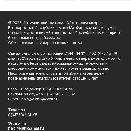
© 2026 Ижтимағи-сәйәси гәзит. Ойоштороусылары:
Башҡортостан Республикаһының Матбуғат һәм киң мәғлүмәт
саралары агентлығы, «Башҡортостан Республикаһы» нәшриәт
йорто акционерҙар йәмғиәте.
Об использовании персональных данных
Свидетельство о регистрации СМИ: ПИ № ТУ 02-01797 от 19
мая 2025 года выдано Управлением федеральной службы по
надзору в сфере связи, информационных технологий и
массовых коммуникаций по Республике Башкортостан.
Некоторые материалы сайта «Хәйбулла хәбәрҙәре»
предназначены для пользователей старше 16 лет.
Главный редактор: 8(34758) 2-14-95
Рекламная служба: 8(34758) 2-15-62
Е-mаil: haib_vestnik@mail.ru
Телефон
8(34758)2-14-95
Эл. почта
haib_vestnik@mail.ru