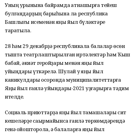
Уның урынына байрамда ҡатнашырға тейеш
булғандарҙың барыһына ла республика
Башлығы исеменән яңы йыл бүләктәре
таратыла.
28 һәм 29 декабрҙә республикала балалар өсөн
тышта театрлаштырылған иртәлектәр һәм Ҡыш
бабай, әкиәт геройҙары менән яңы йыл
уйындары үткәрелә. Шулай уҡ яңы йыл
каникулдары осоронда муниципалитеттарға
Яңы йыл ғаилә уйындары-2021 уҙғарырға тәҡдим
ителде.
Социаль приюттарҙа яңы йыл тамашалары сит
кешеләрҙе саҡырмайынса ғаилә төркөмдәрендә
генә ойошторола, ә балаларға яңы йыл