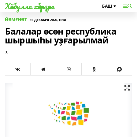
Хәйбулла хәбәрҙәре
ЙӘМҒИӘТ
15 ДЕКАБРЯ 2020, 16:43
Балалар өсөн республика
шыршыһы уҙғарылмай
*