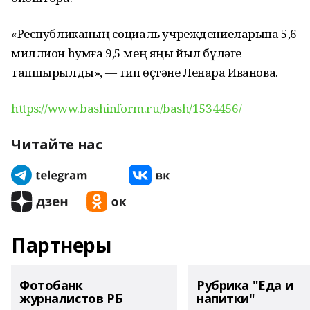
«Республиканың социаль учреждениеларына 5,6
миллион һумға 9,5 мең яңы йыл бүләге
тапшырылды», — тип өҫтәне Ленара Иванова.
https://www.bashinform.ru/bash/1534456/
Читайте нас
Партнеры
Фотобанк
Рубрика "Еда и
журналистов РБ
напитки"